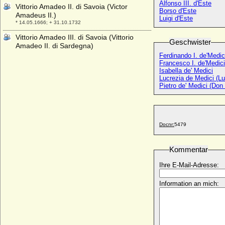
Alfonso III. d'Este
Vittorio Amadeo II. di Savoia (Victor
Borso d'Este
Amadeus II.)
Luigi d'Este
* 14.05.1666; + 31.10.1732
Vittorio Amadeo III. di Savoia (Vittorio
Geschwister
Amadeo II. di Sardegna)
* 26.06.1726; + 16.10.1796
Ferdinando I. de'Medic
Francesco I. de'Medici
Vittorio Amedeo (II.) di Savoia-Carignano
Isabella de' Medici
* 31.10.1743; + 20.09.1780
Lucrezia de Medici (L
Pietro de' Medici (Don 
Vittorio Emanuele I. von Savoyen (Viktor
Emanuel I. von Sardinien-Piemont)
* 24.07.1759; + 10.01.1824
Vittorio Emanuele II. von Savoyen (Viktor
Docnr:
5479
Emanuel II.)
* 14.03.1820; + 09.01.1878
Kommentar
Vittorio Emanuele III. di Savoia (Viktor
Emanuel III. von Savoyen)
Ihre E-Mail-Adresse:
* 11.11.1869; + 28.12.1947
Viviana Rimbotti
Information an mich:
* 11.02.1963;
Vladimir Moltke-Huitfeldt (Wladimir Moltke-
Huitfeld), Graf
* 04.09.1834; + 15.11.1894