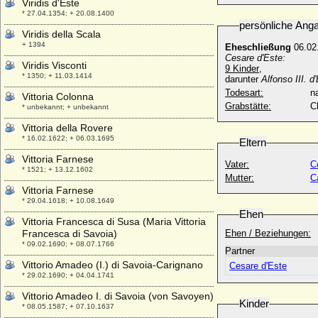
Viridis d'Este
* 27.04.1354; + 20.08.1400
persönliche Ang
Viridis della Scala
+ 1394
Eheschließung
06.02
Cesare d'Este:
Viridis Visconti
9 Kinder
,
* 1350; + 11.03.1414
darunter
Alfonso III. d
Todesart:
na
Vittoria Colonna
Grabstätte:
C
* unbekannt; + unbekannt
Vittoria della Rovere
* 16.02.1622; + 06.03.1695
Eltern
Vittoria Farnese
Vater:
C
* 1521; + 13.12.1602
Mutter:
C
Vittoria Farnese
* 29.04.1618; + 10.08.1649
Ehen
Vittoria Francesca di Susa (Maria Vittoria
Francesca di Savoia)
Ehen / Beziehungen:
* 09.02.1690; + 08.07.1766
Partner
Vittorio Amadeo (I.) di Savoia-Carignano
Cesare d'Este
* 29.02.1690; + 04.04.1741
Vittorio Amadeo I. di Savoia (von Savoyen)
Kinder
* 08.05.1587; + 07.10.1637