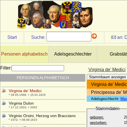
* 15.11.1635; + 29.04.1663
Violante Beatrix von Bayern
* 23.01.1673; + 29.05.1731
Violante de Aragon (Jolante de Aragon)
* 1236; + 1301
Violante Signa
Start
Suche:
an:
D
* 11.12.1546; + 05.03.1609
Violante Visconti
+ 1382
Personen alphabetisch
Adelsgeschlechter
Grabstät
Violante von Bar (Jolanthe von Bar,
Yolande de Bar)
Filter:
Virginia de' Medici
* 1365; + 13.08.1431
Stammbaum anzeigen
PERSONEN ALPHABETISCH
Violante von Saluzzo
+ nach 1339
Virginia de' Medic
Virginia de' Medici
Principessa de' M
* 29.05.1568; + 15.01.1615
Adelsgeschlecht:
Med
Virginia Dulon
* 17.12.1910; + 2002
Stammdaten
Virginio Orsini, Herzog von Bracciano
geboren:
2
* 1572; + 09.09.1615
gestorben:
1