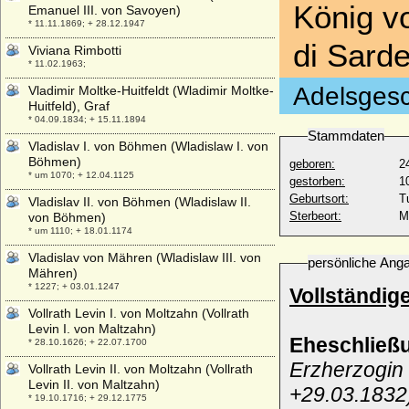
König v
Emanuel III. von Savoyen)
* 11.11.1869; + 28.12.1947
di Sard
Viviana Rimbotti
* 11.02.1963;
Adelsgesc
Vladimir Moltke-Huitfeldt (Wladimir Moltke-
Huitfeld), Graf
* 04.09.1834; + 15.11.1894
Stammdaten
Vladislav I. von Böhmen (Wladislaw I. von
Böhmen)
geboren:
2
* um 1070; + 12.04.1125
gestorben:
1
Geburtsort:
T
Vladislav II. von Böhmen (Wladislaw II.
Sterbeort:
M
von Böhmen)
* um 1110; + 18.01.1174
Vladislav von Mähren (Wladislaw III. von
persönliche Ang
Mähren)
* 1227; + 03.01.1247
Vollständig
Vollrath Levin I. von Moltzahn (Vollrath
Levin I. von Maltzahn)
Eheschließ
* 28.10.1626; + 22.07.1700
Erzherzogin 
Vollrath Levin II. von Moltzahn (Vollrath
Levin II. von Maltzahn)
+29.03.1832
* 19.10.1716; + 29.12.1775