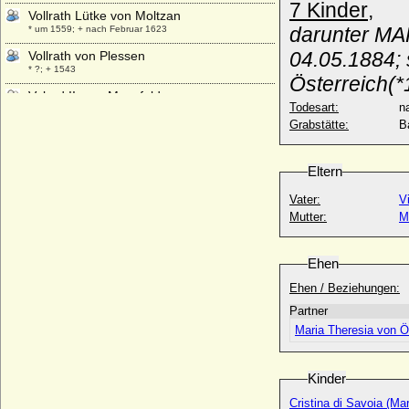
7 Kinder
,
Vollrath Lütke von Moltzan
darunter MA
* um 1559; + nach Februar 1623
04.05.1884; 
Vollrath von Plessen
* ?; + 1543
Österreich(
Volrad II. von Mansfeld
Todesart:
na
* um 1380; + nach 16.08.1450
Grabstätte:
B
Volrad III. von Mansfeld
* 1448; + 28.11.1499
Eltern
Volrad V. von Mansfeld-Hinterort (Volrath
V.)
Vater:
V
* 11.03.1520; + 30.12.1575 (oder 30.12.1578)
Mutter:
M
Volrad VI. von Mansfeld-Vorderort-Artern
(Volrath VI. von M.-V.-Artern)
* 12.08.1558; + 25.08.1627
Ehen
Vratislav von Pernstein (Wratislaw von
Ehen / Beziehungen:
Pernstein)
Partner
* 09.07.1530; + 27.10.1582
Maria Theresia von Ö
Vytautas der Große von Litauen
* 1350; + 27.10.1430
Kinder
Cristina di Savoia (Mar