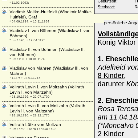
Geburtsort:
T
* 11.02.1963;
Sterbeort:
R
Vladimir Moltke-Huitfeldt (Wladimir Moltke-
Huitfeld), Graf
* 04.09.1834; + 15.11.1894
persönliche Ang
Vladislav I. von Böhmen (Wladislaw I. von
Vollständig
Böhmen)
König Viktor 
* um 1070; + 12.04.1125
Vladislav II. von Böhmen (Wladislaw II.
von Böhmen)
1. Eheschli
* um 1110; + 18.01.1174
Adelheid von
Vladislav von Mähren (Wladislaw III. von
Mähren)
8 Kinder,
* 1227; + 03.01.1247
darunter
Kön
Vollrath Levin I. von Moltzahn (Vollrath
Levin I. von Maltzahn)
* 28.10.1626; + 22.07.1700
2. Eheschli
Vollrath Levin II. von Moltzahn (Vollrath
Rosa Teresa 
Levin II. von Maltzahn)
am 11.04.185
* 19.10.1716; + 29.12.1775
(*Moncalvo 0
Vollrath Lütke von Moltzan
* um 1559; + nach Februar 1623
2 Kinder