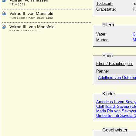
Vollrath von Plessen
Todesart:
na
* ?; + 1543
Grabstätte:
P
Volrad II. von Mansfeld
* um 1380; + nach 16.08.1450
Eltern
Volrad III. von Mansfeld
* 1448; + 28.11.1499
Vater:
C
Volrad V. von Mansfeld-Hinterort (Volrath
Mutter:
M
V.)
* 11.03.1520; + 30.12.1575 (oder 30.12.1578)
Ehen
Volrad VI. von Mansfeld-Vorderort-Artern
(Volrath VI. von M.-V.-Artern)
Ehen / Beziehungen:
* 12.08.1558; + 25.08.1627
Partner
Vratislav von Pernstein (Wratislaw von
Adelheid von Österre
Pernstein)
* 09.07.1530; + 27.10.1582
Kinder
Vytautas der Große von Litauen
* 1350; + 27.10.1430
Amadeus I. von Savoy
Clothilda di Savoia (C
Maria Pia von Savoye
Umberto I. di Savoia (U
Geschwister