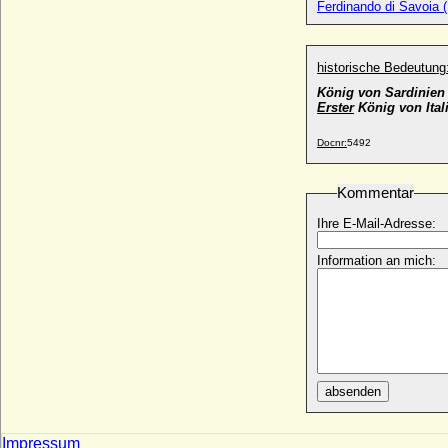
Ferdinando di Savoia 
historische Bedeutung
König von Sardinien
Erster
König von Ital
Docnr:
5492
Kommentar
Ihre E-Mail-Adresse:
Information an mich:
absenden
Impressum