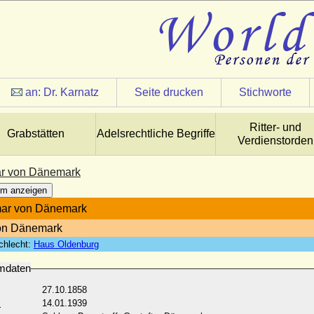
an:
Dr. Karnatz
Seite drucken
Stichworte
Ritter- und
Grabstätten
Adelsrechtliche Begriffe
Verdienstorden
r von Dänemark
m anzeigen
ar von Dänemark
von Dänemark
chlecht:
Haus Oldenburg
mdaten
27.10.1858
:
14.01.1939