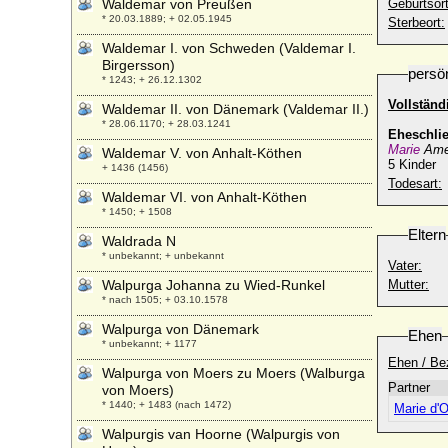
Waldemar von Preußen
Geburtsort
* 20.03.1889; + 02.05.1945
Sterbeort:
Waldemar I. von Schweden (Valdemar I.
Birgersson)
persö
* 1243; + 26.12.1302
Vollständ
Waldemar II. von Dänemark (Valdemar II.)
* 28.06.1170; + 28.03.1241
Eheschli
Marie
Ame
Waldemar V. von Anhalt-Köthen
5 Kinder
+ 1436 (1456)
Todesart:
Waldemar VI. von Anhalt-Köthen
* 1450; + 1508
Eltern
Waldrada N
* unbekannt; + unbekannt
Vater:
Walpurga Johanna zu Wied-Runkel
Mutter:
* nach 1505; + 03.10.1578
Walpurga von Dänemark
Ehen
* unbekannt; + 1177
Ehen / Be
Walpurga von Moers zu Moers (Walburga
Partner
von Moers)
* 1440; + 1483 (nach 1472)
Marie d'O
Walpurgis van Hoorne (Walpurgis von