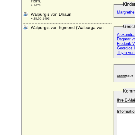
Horn)
Kinde
+ 1476
Margrethe
Walpurgis von Dhaun
+ 28.09.1493
Gesch
Walpurgis von Egmond (Walburga von
Egmond)
Alexandra
* 29.10.1490; + 19.03.1529
Dagmar vo
Frederik V
Walpurgis von Moers zu Moers (Walburga
Georgios 
von Moers zu Moers)
Thyra vo
* vor 1429; + 1459
Walpurgis zu Solms-Lich
* 1461; + 1499
Docnr:
5496
Walrad von Nassau-Usingen
* 25.02.1635; + 17.10.1702
Walram I. von Luxemburg-Ligny (Waléran
Komm
I. de Luxembourg)
Ihre E-Mai
* um 1245; + 05.06.1288
Walram II. von Brederode
Informatio
* 08.01.1462; + 1531/1523 ?
Walram II. von Luxemburg-Ligny (Waleran
II. de Luxembourg)
* um 1275; + 1354