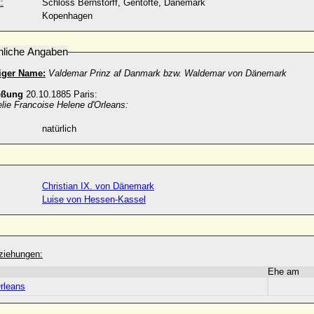
:
Schloss Bernstorff, Gentofte, Dänemark
Kopenhagen
nliche Angaben
iger Name:
Valdemar Prinz af Danmark bzw. Waldemar von Dänemark
eßung
20.10.1885 Paris:
lie Francoise Helene d'Orleans:
natürlich
Christian IX. von Dänemark
Luise von Hessen-Kassel
ziehungen:
Ehe am
rleans