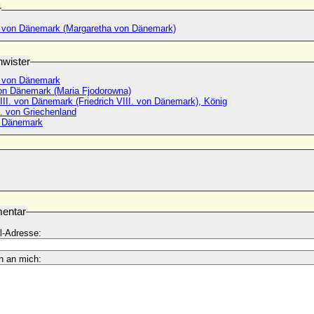
r
 von Dänemark (Margaretha von Dänemark)
wister
 von Dänemark
n Dänemark (Maria Fjodorowna)
III. von Dänemark (Friedrich VIII. von Dänemark), König
I. von Griechenland
n Dänemark
entar
l-Adresse:
n an mich: