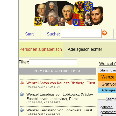
Welf)
* 1115; + 15.12.1191
Welf VII. von Altdorf
* um 1140; + 11.09.1167
Welly Eugenie Anastasia Xenia
Alexandrine von Schlippenbach, Gräfin
* 31.12.1797; + 10.03.1831
Start
Suche:
Welly Glycere Friederike Brandt von
Lindau (a.d.H. Schmerwitz)
* 19.03.1819; + 21.11.1883
Personen alphabetisch
Adelsgeschlechter
Wenemar von Fürstenberg-Herdringen,
Graf
Filter:
Wenzel A
* 07.08.1897; + 15.12.1972
Stammbau
PERSONEN ALPHABETISCH
Wentworth Frances Hope-Johnstone
* 1882; + 26.06.1964
Wenzel 
Wenzel Anton von Kaunitz-Rietberg, Fürst
Graf vo
* 02.02.1711; + 27.06.1794
Adelsges
Wenzel Eusebius von Lobkowicz (Václav
Eusebius von Lobkovicz), Fürst
Stam
* 20.01.1609; + 22.04.1677
geboren:
Wenzel Ferdinand von Lobkowicz, Fürst
gestorben
* 16.01.1723; + 22.01.1739