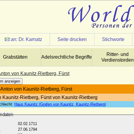
an:
Dr. Karnatz
Seite drucken
Stichworte
Ritter- und
Grabstätten
Adelsrechtliche Begriffe
Verdienstorden
nton von Kaunitz-Rietberg, Fürst
m anzeigen
Anton von Kaunitz-Rietberg, Fürst
n Kaunitz-Rietberg, Fürst von Kaunitz-Rietberg
chlecht:
Haus Kaunitz (Grafen von Kaunitz, Kaunitz-Rietberg)
mdaten
02.02.1711
:
27.06.1794