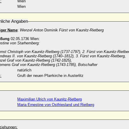
:
Wien
Wien
nliche Angaben
diger Name
:
Wenzel Anton
Dominik
Fürst von Kaunitz-Rietberg
eßung
02.05.1736 Wien:
estine von Starhemberg:
rnst Christoph von Kaunitz-Rietberg (1737-1797), 2. Fürst von Kaunitz-Rietbe
dreas II. von Kaunitz-Rietberg (1740–1812), 3. Fürst von Kaunitz-Rietberg,
zel Graf von Kaunitz-Rietberg (1742-1825),
emens Graf von Kaunitz-Rietberg (1743-1785), Botschafter
natürlich
:
Gruft der neuen Pfarrkirche in Austerlitz
Maximilian Ulrich von Kaunitz-Rietberg
Maria Ernestine von Ostfriesland und Rietberg
ziehungen: