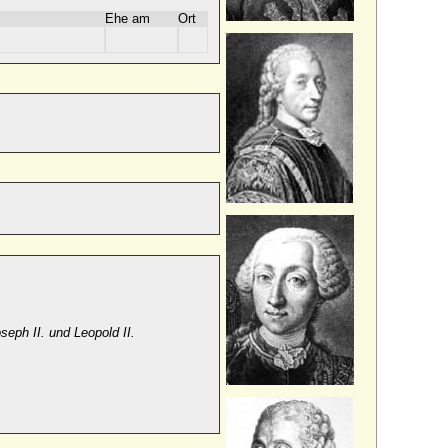
Ehe am
Ort
oseph II. und Leopold II.