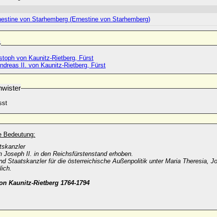
nestine von Starhemberg (Ernestine von Starhemberg)
r
stoph von Kaunitz-Rietberg, Fürst
dreas II. von Kaunitz-Rietberg, Fürst
wister
sst
he Bedeutung:
tskanzler
 Joseph II. in den Reichsfürstenstand erhoben.
nd Staatskanzler für die österreichische Außenpolitik unter
Maria Theresia
, J
lich.
von Kaunitz-Rietberg 1764-1794