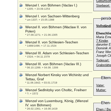
Geburtsort
Wenzel I. von Böhmen (Vaclav I.)
Sterbeort:
* 1205; + 23.09.1253
Wenzel I. von Sachsen-Wittenberg
persö
* um 1337; + 15.05.1388
Vollstän
Wenzel II. von Böhmen (Waclaw II. von
Polen)
Eheschli
* 27.09.1271; + 21.06.1305
Maria Ern
7 Kinder,
Wenzel II. von Schlesien-Teschen
darunter E
* 1488/1496; + 17.11.1524
Dominik An
Franz Wen
Wenzel III. Adam von Schlesien-Teschen
Joseph Cl
* 1524; + 04.11.1579
Todesart:
Wenzel III. von Böhmen (Vaclav III.)
Grabstätte
* 06.10.1289; + 04.08. 1306
Wenzel Norbert Kinsky von Wchinitz und
Eltern
Tettau, Graf
* 11.06.1642; + 03.01.1719
Vater:
Wenzel Sedlnitzky von Choltic, Freiherr
Mutter:
* ?; + 1572
Wenzel von Luxemburg, König, (Wenzel
Ehen
IV. von Böhmen)
* 26.02.1361; + 16.08.1419
Ehen / Be