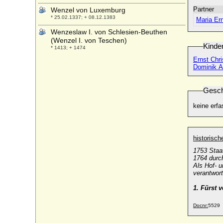
Partner
Wenzel von Luxemburg
* 25.02.1337; + 08.12.1383
Maria Er
Wenzeslaw I. von Schlesien-Beuthen
(Wenzel I. von Teschen)
Kinde
* 1413; + 1474
Ernst Chri
Wera Dimitrijewna Bernardakaja
Dominik An
* 10.09.1841; + 24.12.1919
Weriand zu Windisch-Graetz, Fürst
Gesch
* 31.05.1790; + 27.10.1867
Werner Adolph von Haxthausen, Freiherr
keine erfa
* 11.10.1744; + 23.04.1823
Werner Christian Adolph von der
Schulenburg, Reichsgraf
historisc
* 21.11.1755; + 18.11.1816
1753 Staa
Werner Friedrich Achaz von der
1764 durch
Als Hof- u
Schulenburg, Graf
verantwort
* 17.04.1778; + 05.08.1804
1. Fürst 
Werner Heinrich von Blumenthal (Werner
I. Heinrich von Blumenthal)
* 10.04.1725; + 20.06.1804
Docnr:
5529
Werner I. von Habsburg