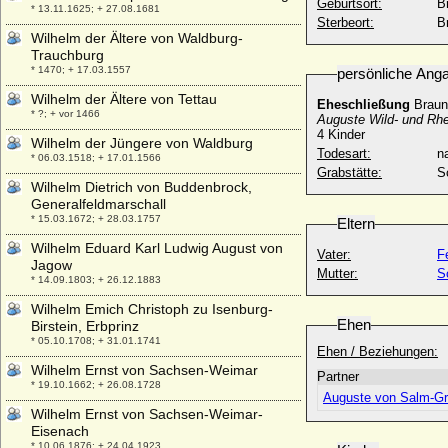
Geburtsort:
B
* 13.11.1625; + 27.08.1681
Sterbeort:
B
Wilhelm der Ältere von Waldburg-
Trauchburg
* 1470; + 17.03.1557
persönliche Ang
Wilhelm der Ältere von Tettau
Eheschließung
Braun
* ?; + vor 1466
Auguste Wild- und Rhe
4 Kinder
Wilhelm der Jüngere von Waldburg
Todesart:
na
* 06.03.1518; + 17.01.1566
Grabstätte:
S
Wilhelm Dietrich von Buddenbrock,
Generalfeldmarschall
* 15.03.1672; + 28.03.1757
Eltern
Wilhelm Eduard Karl Ludwig August von
Vater:
F
Jagow
Mutter:
S
* 14.09.1803; + 26.12.1883
Wilhelm Emich Christoph zu Isenburg-
Ehen
Birstein, Erbprinz
* 05.10.1708; + 31.01.1741
Ehen / Beziehungen:
Wilhelm Ernst von Sachsen-Weimar
Partner
* 19.10.1662; + 26.08.1728
Auguste von Salm-G
Wilhelm Ernst von Sachsen-Weimar-
Eisenach
* 10.06.1876; + 24.04.1923