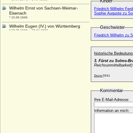
Kinder
Wilhelm Ernst von Sachsen-Weimar-
Friedrich Wilhelm Fer
Eisenach
Sophie Auguste zu So
* 10.08.1946;
Wilhelm Eugen (IV.) von Württemberg
Geschwister
* 20.08.1846; + 27.01.1877
Friedrich Wilhelm zu 
Wilhelm Ferdinand von Prittwitz und
Gaffron
* 20.02.1824; + 08.03.1904
historische Bedeutung
Wilhelm Friedrich Heinrich Ferdinand von
3. Fürst zu Solms-Br
Wartensleben, Reichsgraf (und preuss.
Reichsunmittelbarkeit)
Graf)
* 24.04.1740; + 28.12.1776
Docnr:
5541
Wilhelm Friedrich Karl von Lepel
* 02.05.1829; + 22.05.1886
Kommentar
Wilhelm Friedrich von Bocholtz-Meschede,
Graf
Ihre E-Mail-Adresse:
* 1768; + 1837
Information an mich:
Wilhelm Friedrich von Brandenburg-
Ansbach, Markgraf
* 08.01.1686; + 07.01.1723
Wilhelm Friedrich von Nassau-Diez