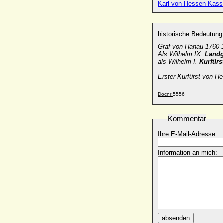
Karl von Hessen-Kass
Wilhelm II. von Bayern-Straubing
* 05.04.1365; + 31.05.1417
historische Bedeutung
Wilhelm II. von Bethune (Guillaume le
Roux de Béthune, Guillaume II. de
Graf von Hanau 1760-
Béthune)
Als Wilhelm IX.
Landg
* um 1160; + 14.04.1214
als Wilhelm I.
Kurfürs
Wilhelm II. von Braunschweig-Lüneburg
Erster Kurfürst von H
(Wilhelm II. der Jüngere von
Braunschweig-Wolfenbüttel))
Docnr:
5556
* 1426; + 07.07.1503
Wilhelm II. von Braunschweig-Lüneburg
Kommentar
* um 1300; + 23.11.1369
Wilhelm II. von Burgund, genannt der
Ihre E-Mail-Adresse:
Deutsche (Guillaume II. de Bourgogne)
* 1061; + 1125
Information an mich:
Wilhelm II. von der Marck-Lummen
* 14.10.1542; + 01.05.1578
Wilhelm II. von Egmond
* 26.01.1412; + 19.10.1483
Wilhelm II. von Hessen
* 29.03.1469; + 11.07.1509
absenden