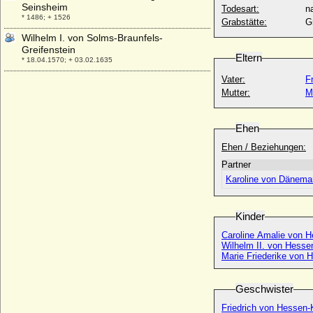
Seinsheim
Todesart:
na
* 1486; + 1526
Grabstätte:
G
Wilhelm I. von Solms-Braunfels-
Greifenstein
Eltern
* 18.04.1570; + 03.02.1635
Vater:
F
Wilhelm I. von Wertheim (Wilhelm I. von
Wertheim-Breuberg)
Mutter:
M
* 1421; + 01.05.1482
Wilhelm I. von Württemberg
Ehen
* 27.09.1781; + 25.06.1864
Ehen / Beziehungen:
Wilhelm II., Deutscher Kaiser
Partner
* 27.01.1859; + 04.06.1941
Karoline von Dänemar
Wilhelm II. der Jüngere von Hessen-
Wanfried-Rheinfels
* 25.08.1671; + 01.04.1731
Kinder
Wilhelm II. der Niederlande
Caroline Amalie von 
* 06.12.1792; + 17.03.1849
Wilhelm II. von Hessen
Marie Friederike von 
Wilhelm II. der Reiche von Meißen
* 23.04.1371; + 30.03.1425
Wilhelm II. von Auersperg (Karl Wilhelm
Geschwister
Philipp Viktor von Auersperg), Fürst
Friedrich von Hessen-
* 05.10.1782; + 25.01.1827