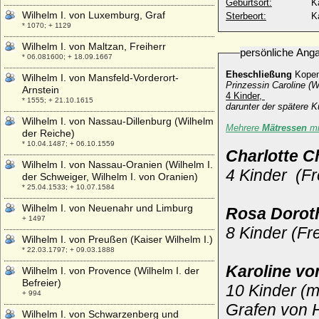
Geburtsort:
K
Wilhelm I. von Luxemburg, Graf
Sterbeort:
K
* 1070; + 1129
Wilhelm I. von Maltzan, Freiherr
persönliche Ang
* 06.081600; + 18.09.1667
Eheschließung
Kopen
Wilhelm I. von Mansfeld-Vorderort-
Prinzessin Caroline (
Arnstein
4 Kinder,
* 1555; + 21.10.1615
darunter der spätere K
Wilhelm I. von Nassau-Dillenburg (Wilhelm
Mehrere
Mätressen
mi
der Reiche)
* 10.04.1487; + 06.10.1559
Charlotte C
Wilhelm I. von Nassau-Oranien (Wilhelm I.
4 Kinder (F
der Schweiger, Wilhelm I. von Oranien)
* 25.04.1533; + 10.07.1584
Wilhelm I. von Neuenahr und Limburg
Rosa Doroth
+ 1497
8 Kinder
(Fr
Wilhelm I. von Preußen (Kaiser Wilhelm I.)
* 22.03.1797; + 09.03.1888
Karoline vo
Wilhelm I. von Provence (Wilhelm I. der
Befreier)
10 Kinder (m
+ 994
Grafen von 
Wilhelm I. von Schwarzenberg und