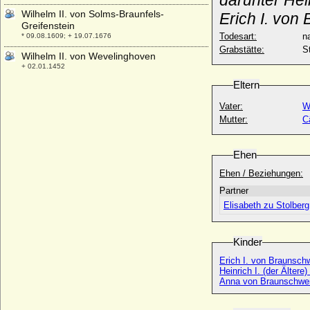
darunter Hei
Wilhelm II. von Solms-Braunfels-
Erich I. vo
Greifenstein
Todesart:
na
* 09.08.1609; + 19.07.1676
Grabstätte:
S
Wilhelm II. von Wevelinghoven
+ 02.01.1452
Eltern
Wilhelm II. von Württemberg
* 25.02.1848; + 02.10.1921
Vater:
W
Wilhelm III. der Niederlande (Willem III.)
Mutter:
C
* 19.02.1817; + 23.11.1890
Wilhelm III. von Bayern-München, Herzog
Ehen
* 1375; + 12.09.1435
Ehen / Beziehungen:
Wilhelm III. von Bethune (Guillaume III. de
Bethune)
Partner
* um 1202; + 24.08.1243
Elisabeth zu Stolberg
Wilhelm III. von Burgund, genannt das
Kind (Guillaume III. de Bourgogne)
Kinder
* um 1110; + 09.02.1127
Erich I. von Braunschw
Wilhelm III. von Hessen-Marburg (Wilhelm
Heinrich I. (der Älter
III. der Jüngere)
Anna von Braunschwei
* 08.09.1471; + 17.02.1500
Wilhelm III. von Holland (Wilhelm I. der