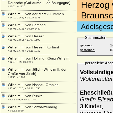
Herzog 
Deutsche (Guillaume II. de Bourgogne)
* 1061; + 1125
Braunsc
Wilhelm II. von der Marck-Lummen
* 14.10.1542; + 01.05.1578
Adelsgesc
Wilhelm II. von Egmond
* 26.01.1412; + 19.10.1483
Wilhelm II. von Hessen
Stammdaten
* 29.03.1469; + 11.07.1509
geboren:
1
Wilhelm II. von Hessen, Kurfürst
gestorben:
0
* 28.07.1777; + 20.11.1847
Wilhelm II. von Holland (König Wilhelm)
* 1227; + 28.01.1256
persönliche Ang
Wilhelm II. von Jülich (Wilhelm II. der
Vollständig
Große von Jülich)
Wolfenbüttel
* 1150; + 1207
Wilhelm II. von Nassau-Oranien
* 27.05.1626; + 06.11.1650
Eheschließ
Wilhelm II. von Runkel
Gräfin Elisa
* vor 1449; + 25.12.1489
3 Kinder
,
Wilhelm II. von Schwarzenberg
+ 01.12.1559