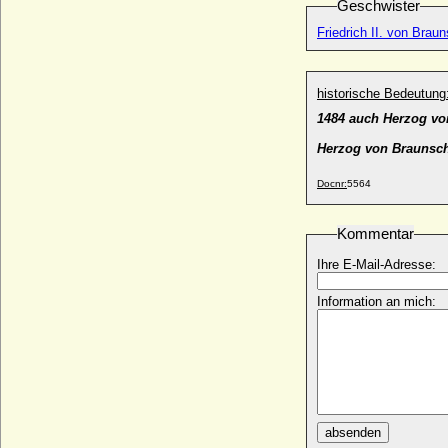
Geschwister
Gute von Hennegau)
* um 1280; + 07.06.1337
Friedrich II. von Brau
Wilhelm III. von Jülich
* vor 1190; + 1218
historische Bedeutung
Wilhelm III. von Nasssau-Oranien; William
(III.) von England, Schottland und Irland
1484 auch Herzog vo
* 14.11.1650; + 08.03.1702
Herzog von Braunsch
Wilhelm III. von Sachsen (Wilhelm III. der
Tapfere von Thüringen)
Docnr:
5564
* 30.04.1425; + 17.09.1482
Wilhelm III. von Weimar
Kommentar
+ 16.04.1039
Wilhelm in Bayern
Ihre E-Mail-Adresse:
* 10.11.1752; + 8.1.1837
Information an mich:
Wilhelm IV. von Bayern (Wilhelm der
Standhafte), Herzog
* 13.11.1493; + 07.03.1550
Wilhelm IV. von Bethune (Guillaume IV. de
Bethune), genannt von Locres
* um 1228; + nach 1247
Wilhelm IV. von Burgund (Wilhelm III. von
absenden
Macon)