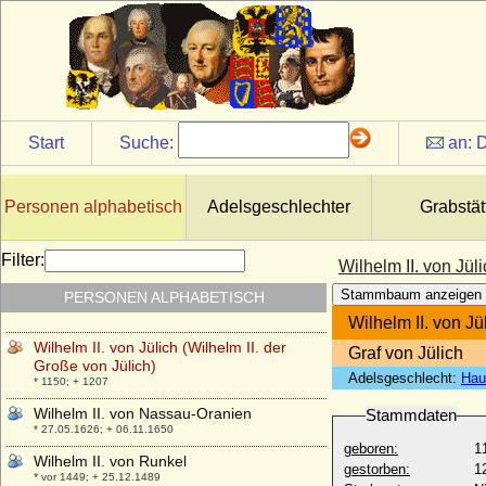
* um 1300; + 23.11.1369
Wilhelm II. von Burgund, genannt der
Deutsche (Guillaume II. de Bourgogne)
* 1061; + 1125
Wilhelm II. von der Marck-Lummen
* 14.10.1542; + 01.05.1578
Start
Suche:
an:
D
Wilhelm II. von Egmond
* 26.01.1412; + 19.10.1483
Wilhelm II. von Hessen
Personen alphabetisch
Adelsgeschlechter
Grabstät
* 29.03.1469; + 11.07.1509
Wilhelm II. von Hessen, Kurfürst
Filter:
Wilhelm II. von Jül
* 28.07.1777; + 20.11.1847
Stammbaum anzeigen
PERSONEN ALPHABETISCH
Wilhelm II. von Holland (König Wilhelm)
* 1227; + 28.01.1256
Wilhelm II. von Jü
Wilhelm II. von Jülich (Wilhelm II. der
Graf von Jülich
Große von Jülich)
Adelsgeschlecht:
Hau
* 1150; + 1207
Wilhelm II. von Nassau-Oranien
Stammdaten
* 27.05.1626; + 06.11.1650
geboren:
1
Wilhelm II. von Runkel
gestorben:
1
* vor 1449; + 25.12.1489