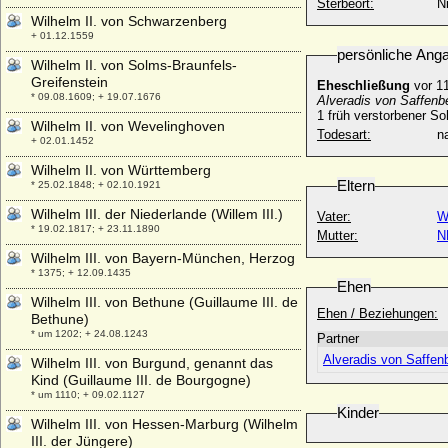
Sterbeort:
N
Wilhelm II. von Schwarzenberg
+ 01.12.1559
persönliche Ang
Wilhelm II. von Solms-Braunfels-
Greifenstein
Eheschließung
vor 1
* 09.08.1609; + 19.07.1676
Alveradis von Saffenb
1 früh verstorbener S
Wilhelm II. von Wevelinghoven
Todesart:
na
+ 02.01.1452
Wilhelm II. von Württemberg
Eltern
* 25.02.1848; + 02.10.1921
Wilhelm III. der Niederlande (Willem III.)
Vater:
W
* 19.02.1817; + 23.11.1890
Mutter:
N
Wilhelm III. von Bayern-München, Herzog
* 1375; + 12.09.1435
Ehen
Wilhelm III. von Bethune (Guillaume III. de
Ehen / Beziehungen:
Bethune)
* um 1202; + 24.08.1243
Partner
Alveradis von Saffen
Wilhelm III. von Burgund, genannt das
Kind (Guillaume III. de Bourgogne)
* um 1110; + 09.02.1127
Kinder
Wilhelm III. von Hessen-Marburg (Wilhelm
III. der Jüngere)