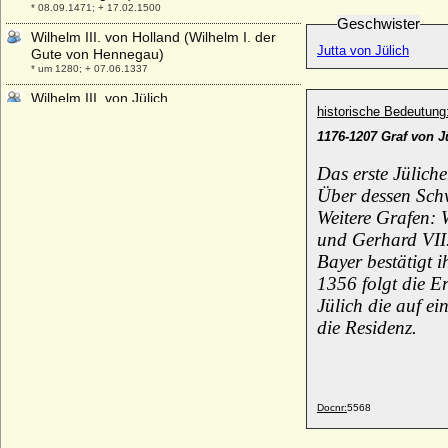
* 08.09.1471; + 17.02.1500
Geschwister
Wilhelm III. von Holland (Wilhelm I. der
Jutta von Jülich
Gute von Hennegau)
* um 1280; + 07.06.1337
Wilhelm III. von Jülich
historische Bedeutung
* vor 1190; + 1218
1176-1207 Graf von J
Wilhelm III. von Nasssau-Oranien; William
(III.) von England, Schottland und Irland
Das erste Jülich
* 14.11.1650; + 08.03.1702
Über dessen Schw
Wilhelm III. von Sachsen (Wilhelm III. der
Weitere Grafen:
Tapfere von Thüringen)
* 30.04.1425; + 17.09.1482
und Gerhard VII.
Bayer bestätigt 
Wilhelm III. von Weimar
+ 16.04.1039
1356 folgt die E
Jülich die auf e
Wilhelm in Bayern
* 10.11.1752; + 8.1.1837
die Residenz.
Wilhelm IV. von Bayern (Wilhelm der
Standhafte), Herzog
* 13.11.1493; + 07.03.1550
Docnr:
5568
Wilhelm IV. von Bethune (Guillaume IV. de
Bethune), genannt von Locres
* um 1228; + nach 1247