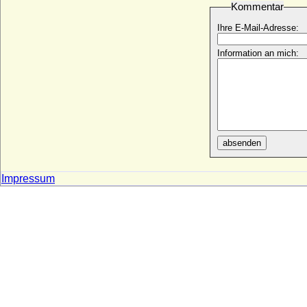
Kommentar
Wilhelm IV. von Burgund (Wilhelm III. von
Ihre E-Mail-Adresse:
Macon)
* 1088; + 1157
Information an mich:
Wilhelm IV. von Hannnover und
Großbritannien (William IV. Henry)
* 21.08.1765; + 20.06.1837
Wilhelm IV. von Henneberg-Schleusingen
* 29.01.1478; + 24.01.1559
Wilhelm IV. von Hessen-Kassel (Wilhelm
IV. der Weise)
absenden
* 24.06.1532; + 25.08.1592
Wilhelm IV. von Holland (Wilhelm II. von
Impressum
Hennegau)
* 1307; + 26.09.1345
Wilhelm IV. von Jülich
* 1210 ?; + 16.03.1278
Wilhelm IV. von Luxemburg
* 22.04.1852; + 25.02.1912
Wilhelm IV. von Oranien-Nassau
* 01.09.1711; + 22.10.1751
Wilhelm IV. von Wied (Wilhelm IV. von