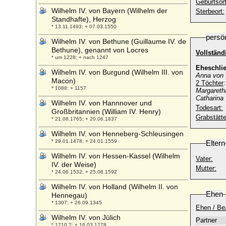
Geburtsort
Wilhelm IV. von Bayern (Wilhelm der
Sterbeort:
Standhafte), Herzog
* 13.11.1493; + 07.03.1550
persö
Wilhelm IV. von Bethune (Guillaume IV. de
Bethune), genannt von Locres
Vollstän
* um 1228; + nach 1247
Eheschli
Wilhelm IV. von Burgund (Wilhelm III. von
Anna von 
Macon)
2 Töchter
* 1088; + 1157
Margareth
Catharina
Wilhelm IV. von Hannnover und
Todesart:
Großbritannien (William IV. Henry)
Grabstätte
* 21.08.1765; + 20.06.1837
Wilhelm IV. von Henneberg-Schleusingen
* 29.01.1478; + 24.01.1559
Eltern
Wilhelm IV. von Hessen-Kassel (Wilhelm
Vater:
IV. der Weise)
Mutter:
* 24.06.1532; + 25.08.1592
Wilhelm IV. von Holland (Wilhelm II. von
Ehen
Hennegau)
* 1307; + 26.09.1345
Ehen / Be
Wilhelm IV. von Jülich
Partner
* 1210 ?; + 16.03.1278