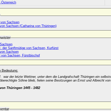
 Österreich
r
 von Sachsen
 von Sachsen (Catharina von Thüringen)
wister
 Sachsen
II. der Sanftmütige von Sachsen, Kurfürst
 von Sachsen
 von Sachsen, Fürstbischof
he Bedeutung:
I. war der letzte Wettiner, unter dem die Landgrafschaft Thüringen ein selbst
bberechtigte Söhne blieb, fielen seine Besitzungen an Ernst und Albrecht vo
von Thüringen 1445 - 1482
entar