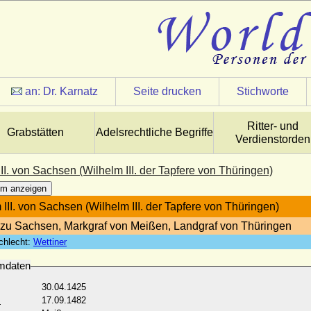
an:
Dr. Karnatz
Seite drucken
Stichworte
Ritter- und
Grabstätten
Adelsrechtliche Begriffe
Verdienstorden
II. von Sachsen (Wilhelm III. der Tapfere von Thüringen)
m anzeigen
 III. von Sachsen (Wilhelm III. der Tapfere von Thüringen)
zu Sachsen, Markgraf von Meißen, Landgraf von Thüringen
chlecht:
Wettiner
mdaten
30.04.1425
:
17.09.1482