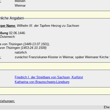
:
Meißen
Weimar
nliche Angaben
diger Name
:
Wilhelm III. der Tapfere Herzog zu Sachsen
eßung
02.06.1446:
Österreich:
:
a von Thüringen (1449-13.07.1501),
 von Thüringen (1453-24.10.1509)
natürlich
:
zunächst Franziskaner-Kloster in Weimar, später Weimarer Kirche 
Friedrich I. der Streitbare von Sachsen, Kurfürst
Katharina von Braunschweig-Lüneburg
ziehungen:
Ehe