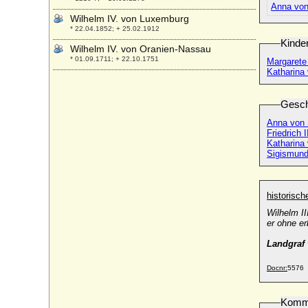
Anna von
Wilhelm IV. von Luxemburg
* 22.04.1852; + 25.02.1912
Kinde
Wilhelm IV. von Oranien-Nassau
* 01.09.1711; + 22.10.1751
Margarete
Katharina
Wilhelm IV. von Wied (Wilhelm IV. von
Wied-Runkel)
* 1560; + 13.09.1612
Gesch
Wilhelm IX. von Aquitanien (Wilhelm VII.
Anna von
von Poitou)
Friedrich 
Katharina
* 22.10.1071; + 10.02.1126 (1127)
Sigismund
Wilhelm IX. von Jülich (Wilhelm II. von
Berg-Ravensberg)
* 1382; + 22.8.1428
historisc
Wilhelm Jakob Moritz von Redern, Graf
Wilhelm II
* 02.01.1750; + 06.09.1819
er ohne er
Wilhelm Johann Anton von Daun, Graf
Landgraf 
* 1621; + 07.06.1706
Wilhelm Johann Ludwig von Kleist
Docnr:
5576
* 16.02.1772; + 22.06.1841
Wilhelm Karl Alexander Heinrich Finck von
Komm
Finckenstein, Reichsgraf