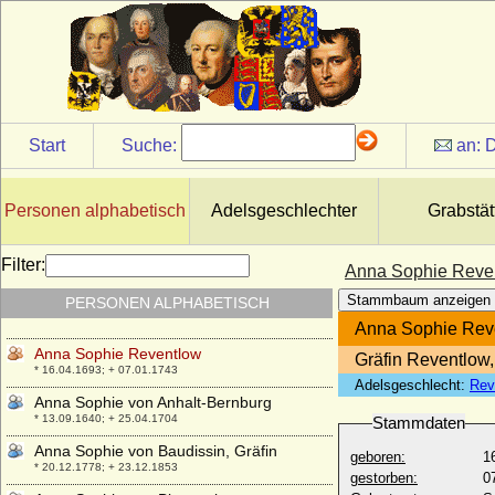
* 03.02.1598; + 20.03.1641
Anna Sophia von Tresckow (a.d. H.
Lobeda)
* 15.11.1670; + 02.01.1735
Anna Sophie Charlotte von Brandenburg-
Schwedt (Sophie von Brandenburg-
Schwedt)
Start
Suche:
an:
D
* 24.12.1706; + 03.01.1751
Anna Sophie Charlotte von Langermann
* 16.05.1740; + 31.08.1793
Personen alphabetisch
Adelsgeschlechter
Grabstät
Anna Sophie Christine von Erbach-
Fürstenau
Filter:
Anna Sophie Reve
* 12.11.1708; + 03.02.1759
Stammbaum anzeigen
PERSONEN ALPHABETISCH
Anna Sophie Ehrengart von Bülow
* 18.01.1731; + 03.11.1809
Anna Sophie Rev
Anna Sophie Reventlow
Gräfin Reventlow
* 16.04.1693; + 07.01.1743
Adelsgeschlecht:
Rev
Anna Sophie von Anhalt-Bernburg
* 13.09.1640; + 25.04.1704
Stammdaten
Anna Sophie von Baudissin, Gräfin
geboren:
1
* 20.12.1778; + 23.12.1853
gestorben:
0