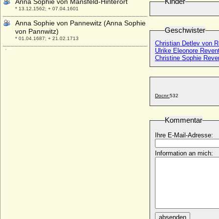
Kinder
Anna Sophie von Mansfeld-Hinterort
* 13.12.1562; + 07.04.1601
Anna Sophie von Pannewitz (Anna Sophie
Geschwister
von Pannwitz)
* 01.04.1687; + 21.02.1713
Christian Detlev von R
Ulrike Eleonore Reven
Anna Sophie von Preußen
Christine Sophie Reven
* 11.06.1527; + 06.02.1591
Anna Sophie von Preußen
* 26.03.2001;
Anna Sophie von Schöning
Docnr:
532
* 22.01.1663; + 25.10.1723
Anna Sophie von Schwarzburg-Rudolstadt
Kommentar
* 09.09.1700; + 11.12.1780
Ihre E-Mail-Adresse:
Anna Sophie von Spesshardt
* 16.09.1693; + 10.01.1767
Information an mich:
Anna Sophie von Wenckstern
* 1517; + 26.12.1579
Anna Stecke
* ?; + 1576
Anna Stopler
* keine Daten; + keine Daten
absenden