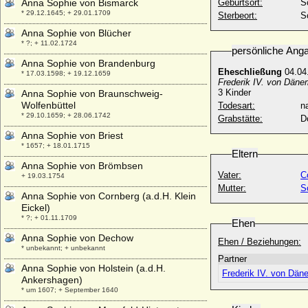
Anna Sophie von Bismarck
Geburtsort:
S
* 29.12.1645; + 29.01.1709
Sterbeort:
S
Anna Sophie von Blücher
* ?; + 11.02.1724
persönliche Ang
Anna Sophie von Brandenburg
Eheschließung
04.04
* 17.03.1598; + 19.12.1659
Frederik IV. von Däne
3 Kinder
Anna Sophie von Braunschweig-
Wolfenbüttel
Todesart:
na
* 29.10.1659; + 28.06.1742
Grabstätte:
D
Anna Sophie von Briest
* 1657; + 18.01.1715
Eltern
Anna Sophie von Brömbsen
Vater:
C
+ 19.03.1754
Mutter:
S
Anna Sophie von Cornberg (a.d.H. Klein
Eickel)
* ?; + 01.11.1709
Ehen
Anna Sophie von Dechow
Ehen / Beziehungen:
* unbekannt; + unbekannt
Partner
Anna Sophie von Holstein (a.d.H.
Frederik IV. von Dän
Ankershagen)
* um 1607; + September 1640