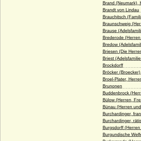
von Bernstorff)
Brand (Neumark), 
Brandt von Lindau
Bertkow (Bertikow, Bertkau), Herren von
Brauchitsch (Famil
Bertkow
Braunschweig (Her
Bethusy-Huc (Grafen von Bethusy-Huc)
Brause (Adelsfamil
Brederode (Herren
Beust (Herren, Freiherren und
Reichsgrafen von Beust)
Bredow (Adelsfami
Briesen (Die Herr
Bibra (Herren und Reichsfreiherren von
Briest (Adelsfamilie
Bibra)
Brockdorff
Bibran und Modlau (Reichsfreiherren von
Bröcker (Broecker)
Bibran und Modlau)
Broel-Plater, Herr
Brunonen
Billunger
Buddenbrock (Herr
Bismarck
Bülow (Herren, Fre
Bünau (Herren und
Blanckenburg (Herren von Blanckenburg,
Freiherren von Blanckenburg)
Burchardinger, fra
Burchardinger, räti
Blankensee (Blanckensee), Herren und
Burgsdorff (Herren
Grafen von Blankensee
Burgundische Welfe
Blücher (Herren, Grafen und Fürsten von