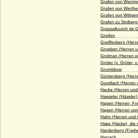
Grafen von Wernig
Grafen von Werthe
Danneskiold-Samsöe (Danneskjold-
Samsøe)
Grafen von Wittgen
Grafen zu Stolberg
Daun (Reichsritter, Reichsgrafen von
Grassalkovich de G
Daun)
Greifen
Decken (Herren, Freiherren und Grafen
Greiffenberg (Herr
von der Decken)
Groeben (Herren u
Degenfeld (Herren, Reichsfreiherren,
Grolman (Herren v
Reichsgrafen von Degenfeld)
Grüter (v. Grüter, 
Grumbkow
della Torre (Torriani, von Thurn)
Güntersberg (Herr
de la Motte Fouqué (Adelsfamilie de la
Gundlach (Herren 
Motte Fouqué)
Hacke (Herren und
Dessewffy von Czernek und Tarkeö
Haeseler (Häseler)
(Freiherren, Grafen)
Hagen (Herren, Fr
Hagen (Herren von
Dewitz
Hahn (Herren und 
Diepenbroick (Reichsfreiherren,
Hake (Hacke), die
Freiherren, Reichsgrafen und Grafen von
Hardenberg (Freih
Diepenbroick)
Harrach