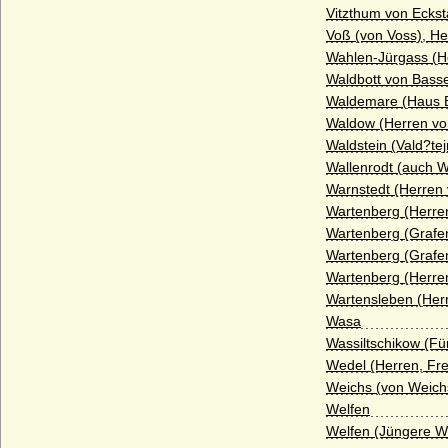
Vitzthum von Eckst
Haus Valois-Angoulême
Voß (von Voss), H
Wahlen-Jürgass (H
Haus Valois-Orléans
Waldbott von Bass
Haus Visconti
Waldemare (Haus E
Waldow (Herren v
Haus Waldburg
Waldstein (Vald?tej
Haus Waldeck
Wallenrodt (auch W
Warnstedt (Herren
Haus Wassenberg (Familie der
Flamenses)
Wartenberg (Herre
Wartenberg (Grafe
Haus Wessex (Angelsachsen)
Wartenberg (Grafe
Haus Wevelinghoven
Wartenberg (Herre
Wartensleben (Her
Haus Wied
Wasa
Haus Windsor (ehemals Sachsen-Coburg
Wassiltschikow (Fü
und Gotha)
Wedel (Herren, Fr
Weichs (von Weichs
Haus Württemberg
Welfen
Haus York
Welfen (Jüngere We