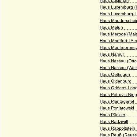
Haus Lusignan
Grafen von Berg
Haus Luxemburg (
Haus Luxemburg-L
Grafen von Clam und Gallas
Haus Manderscheid
Grafen von der Mark (Haus Mark)
Haus Melun
Haus Merode (Mai
Grafen von Helfenstein
Haus Montfort-l'A
Grafen von Henneberg
Haus Montmorency
Haus Namur
Grafen von Hohenberg
Haus Nassau (Otton
Grafen von Hoya
Haus Nassau (Walr
Haus Oettingen
Grafen von Luxemburg aus der Familie
der Wigeriche (Ardenner Grafen)
Haus Oldenburg
Haus Orléans-Long
Grafen von Meran
Haus Petrovic-Nje
Grafen von Northeim (Haus Northeim)
Haus Plantagenet
Haus Poniatowski
Grafen von Raabs (Grafen von Retz)
Haus Pückler
Grafen von Ravensberg
Haus Radziwill
Haus Rappoltstein 
Grafen von Sayn
Haus Reuß (Reuss