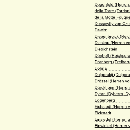
Degenfeld (Herren,
Borgia (span. Borja)
della Torre (Torrian
de la Motte Fouqué
Borstell (Herren von Borstell)
Dessewffy von Czer
Bosoniden
Dewitz
Diepenbroick (Reic
Bothmer (Herren, Freiherren und Grafen
von Bothmer)
Dieskau (Herren vo
Dietrichstein
Bourbonen (Haus Bourbon, Maison
Dönhoff (Reichsgra
capétienne de Bourbon)
Dörnberg (Freiher
Brand (Neumark), Herren von Brand
Dohna
Dolgorukij (Dolgor
Brandt von Lindau
Drössel (Herren vo
Brauchitsch (Familie von Brauchitsch)
Dürckheim (Herren
Dyhrn (Dyherrn, Dy
Braunschweig (Herren von Braunschweig)
Eggenberg
Brause (Adelsfamilie von Brause)
Eichstedt (Herren v
Eickstedt
Brederode (Herren und Grafen von
Brederode)
Einsiedel (Herren 
Einwinkel (Herren 
Bredow (Adelsfamilie von Bredow)