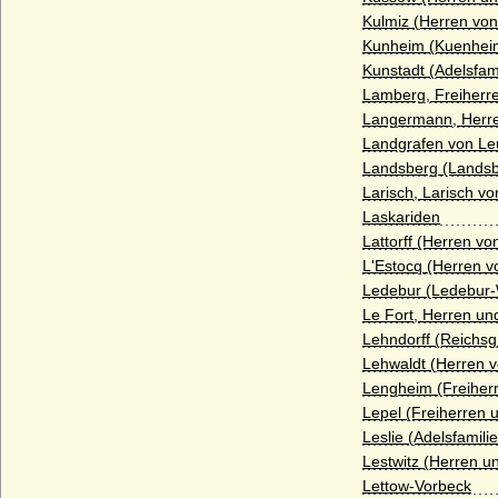
Haus Bourbon-Montpensier
Kulmiz (Herren von
Haus Bourbon-Orleans (Haus Orleans)
Kunheim (Kuenheim
Kunstadt (Adelsfam
Haus Bourbon-Parma
Lamberg, Freiherr
Haus Bourbon-Penthièvre
Langermann, Herre
Landgrafen von Le
Haus Bourbon-Sizilien (Bourbon-Beider-
Landsberg (Landsbe
Sizilien, Neapel-Sizilien)
Larisch, Larisch v
Haus Bourbon-Vendome
Laskariden
Lattorff (Herren von
Haus Braganza
L'Estocq (Herren v
Haus Brienne
Ledebur (Ledebur-
Le Fort, Herren un
Haus Bruce
Lehndorff (Reichsg
Haus Burgund - älteres Haus (Haus
Lehwaldt (Herren v
Burgund-Portugal)
Lengheim (Freiher
Lepel (Freiherren 
Haus Burgund - älteres Haus (Herzöge
von Burgund 1032-1361)
Leslie (Adelsfamilie
Lestwitz (Herren u
Haus Burgund-Ivrea
Lettow-Vorbeck