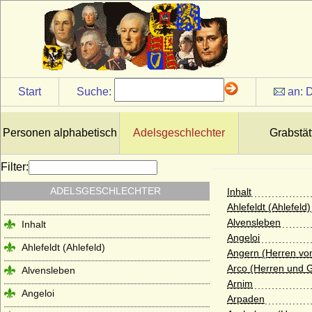
Start
Suche:
an:
D
Personen alphabetisch
Adelsgeschlechter
Grabstät
Filter:
ADELSGESCHLECHTER
Inhalt
Ahlefeldt (Ahlefeld)
Alvensleben
Inhalt
Angeloi
Ahlefeldt (Ahlefeld)
Angern (Herren von
Arco (Herren und G
Alvensleben
Arnim
Angeloi
Arpaden