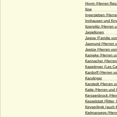
Hoym (Herren Reich
Haus Andechs
Ilow
Ingersleben (Herre
Haus Anjou - älteres Haus
Innhausen und Knyp
Haus Anjou - jüngeres Haus (Haus Valois-
Itzenplitz (Herren 
Anjou)
Jagiellonen
Haus Arenberg
Jagow (Familie vo
Jasmund (Herren 
Haus Auersperg
Jeetze (Herren von
Haus Auvergne-Poitou (Ramnulfiden)
Kameke (Herren u
Kannacher (Herren
Haus Avesnes
Kapetinger (Les Ca
Haus Avis
Kardorff (Herren vo
Karolinger
Haus Barcelona
Karstedt (Herren v
Haus Battenberg (Mountbatten)
Katte (Herren und 
Kerssenbrock (Her
Haus Beaufort
Kesselstatt (Ritter
Haus Beauharnais
Keyserlingk (auch 
Kielmansegg (Herre
Haus Bentheim-Steinfurt