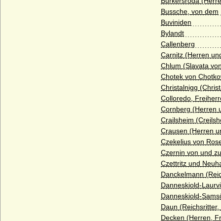
Burkersroda (Herre
Blücher)
Bussche, von dem
Blumenthal (Herren, Freiherren,
Buviniden
Reichsgrafen und Grafen von Blumenthal)
Bylandt
Callenberg
Bocholtz (von Bocholtz-Meschede,
Bocholtz-Asseburg), Herren, Freiherren
Carnitz (Herren un
und Grafen
Chlum (Slavata vo
Chotek von Chotk
Bodelschwingh (Herren und Freiherren
von Bodelschwingh)
Christalnigg (Christ
Colloredo, Freiher
Bodendiek (Bodendieck), Herren von
Cornberg (Herren 
Bodendiek
Crailsheim (Creils
Börstel (Boerstel), Herren, auch
Crausen (Herren u
Freiherren von Börstel
Czekelius von Ros
Bonin (Herren von Bonin)
Czernin von und z
Czettritz und Neuh
Borch (Herren, Freiherren und Grafen von
Danckelmann (Reich
der Borch)
Danneskiold-Laurvi
Borcke (Herren, Freiherren und Grafen
Danneskiold-Sams
von Borcke)
Daun (Reichsritter
Decken (Herren, F
Borghese