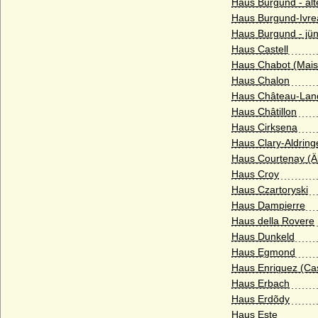
Haus Burgund - äl
Eulenburg (Freiherren und Grafen zu
Haus Burgund-Ivre
Eulenburg, Fürsten zu Eulenburg-
Hertefeld)
Haus Burgund - jün
Haus Castell
Ezzonen
Haus Chabot (Mais
Faber (Freiherren von Faber)
Haus Chalon
Haus Château-Lan
Familie der Archambault (Ältestes Haus
Haus Châtillon
Bourbon)
Haus Cirksena
Festetics (Festetics von Tolna)
Haus Clary-Aldring
Haus Courtenay (Ä
Finck von Finckenstein (Reichsgrafen und
Grafen)
Haus Croy
Haus Czartoryski
Flanss (Flanß)
Haus Dampierre
Flemming (Freiherren und Grafen von
Haus della Rovere
Flemming)
Haus Dunkeld
Haus Egmond
Flotow
Haus Enriquez (Ca
Folkunger
Haus Erbach
Haus Erdõdy
Frankenberg (Herren, Freiherren und
Haus Este
Grafen von Frankenberg)