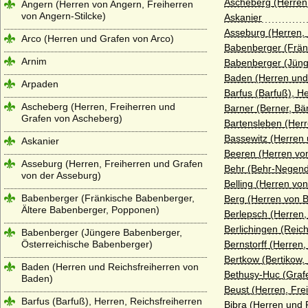
Ascheberg (Herren
Angern (Herren von Angern, Freiherren
von Angern-Stilcke)
Askanier
Asseburg (Herren, 
Arco (Herren und Grafen von Arco)
Babenberger (Frän
Arnim
Babenberger (Jüng
Baden (Herren und
Arpaden
Barfus (Barfuß), H
Ascheberg (Herren, Freiherren und
Barner (Berner, Bä
Grafen von Ascheberg)
Bartensleben (Herr
Bassewitz (Herren 
Askanier
Beeren (Herren von
Asseburg (Herren, Freiherren und Grafen
Behr (Behr-Negend
von der Asseburg)
Belling (Herren von
Babenberger (Fränkische Babenberger,
Berg (Herren von B
Ältere Babenberger, Popponen)
Berlepsch (Herren,
Berlichingen (Reich
Babenberger (Jüngere Babenberger,
Österreichische Babenberger)
Bernstorff (Herren,
Bertkow (Bertikow,
Baden (Herren und Reichsfreiherren von
Bethusy-Huc (Graf
Baden)
Beust (Herren, Fre
Barfus (Barfuß), Herren, Reichsfreiherren
Bibra (Herren und 