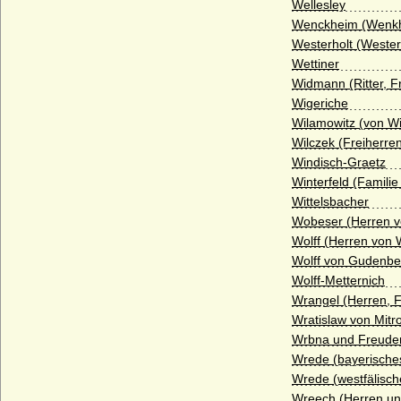
Wellesley
Haxthausen (Freiherren und Grafen von
Haxthausen)
Wenckheim (Wenkhe
Westerholt (Wester
Hedemann (Herren von Hedemann)
Wettiner
Henckel von Donnersmarck, Freiherren,
Widmann (Ritter, 
Grafen und Fürsten
Wigeriche
Wilamowitz (von Wi
Herberstein (Reichsfreiherren, Grafen,
Reichsgrafen von Herberstein)
Wilczek (Freiherre
Windisch-Graetz
Herren, Freiherren und Grafen von
Winterfeld (Familie
Schwerin
Wittelsbacher
Herren, Grafen und Fürsten von Moers
Wobeser (Herren 
Wolff (Herren von W
Herren und Grafen von Eberstein
Wolff von Gudenbe
Herren und Grafen von Querfurt
Wolff-Metternich
Wrangel (Herren, 
Herren und Grafen von Zimmern
Wratislaw von Mitr
Herren und Grafen von Zutphen
Wrbna und Freude
Wrede (bayerisches
Herren von Gemen
Wrede (westfälisch
Herren von Götterswick
Wreech (Herren un