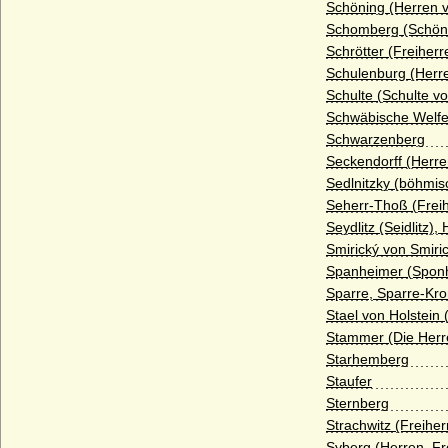
Schöning (Herren 
Haus Rappoltstein (Herren zu
Schomberg (Schönb
Rappoltstein)
Schrötter (Freiherr
Schulenburg (Herre
Haus Reuß (Reuss)
Schulte (Schulte v
Haus Rietberg (Grafen von Rietberg)
Schwäbische Welfen
Schwarzenberg
Haus Rohan (Maison de Rohan)
Seckendorff (Herre
Haus Runkel
Sedlnitzky (böhmis
Seherr-Thoß (Frei
Haus Sachsen-Coburg und Gotha
Seydlitz (Seidlitz),
(Wettiner)
Smirický von Smiri
Haus Salm
Spanheimer (Spon
Sparre, Sparre-Kro
Haus Savoyen
Stael von Holstein 
Haus Sayn-Wittgenstein
Stammer (Die Her
Starhemberg
Haus Scarponnois (Maison de Scarpone)
Staufer
Haus Schauenburg
Sternberg
Strachwitz (Freihe
Haus Schoenaich (Schoenaich-Carolath
und Carolath-Beuthen)
Syberg (Herren, Fr