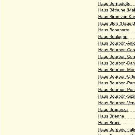
Haus Bernadotte
Eickstedt
Haus Béthune (Mai
Einsiedel (Herren und Reichsgrafen von
Haus Biron von Ku
Einsiedel)
Haus Blois (Haus 
Einwinkel (Herren von Einwinkel)
Haus Bonaparte
Haus Boulogne
Ekkehardiner
Haus Bourbon-Anjo
Engelbrecht (1744, 1757), Engelbrechten
Haus Bourbon-Co
(1684), Engelbrechten-Ilow (1882)
Haus Bourbon-Cont
Haus Bourbon-Damp
Engelbrechten (1728)
Haus Bourbon-Mon
Erdödy
Haus Bourbon-Orle
Haus Bourbon-Pa
Erstes Grafenhaus Foix
Haus Bourbon-Pent
Erstes Haus Anjou (Ingelgeriens)
Haus Bourbon-Sizili
Haus Bourbon-Ve
Erwitte (Herren von Erwitte)
Haus Braganza
Erxleben (Herren von Erxleben)
Haus Brienne
Haus Bruce
Esterházy de Galántha (ungarisch
Eszterházy), Freiherren, Grafen, Fürsten
Haus Burgund - äl