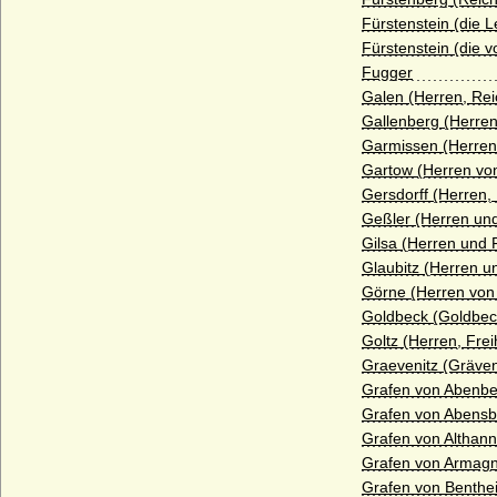
Burchardinger, rätische (Hunfridinger)
Fürstenstein (die 
Burgsdorff (Herren von Burgsdorff)
Fürstenstein (die 
Fugger
Burgundische Welfen (Rudolfinger, Ältere
Galen (Herren, Rei
Welfen)
Gallenberg (Herren
Burkersroda (Herren v. Burkersroda),
Garmissen (Herren
Reichsfrhn. u. Reichsgrfn v. Zech, Grfn v.
Gartow (Herren vo
Zech-Burkersroda
Gersdorff (Herren,
Bussche, von dem
Geßler (Herren un
Gilsa (Herren und 
Buviniden
Glaubitz (Herren u
Bylandt
Görne (Herren von
Goldbeck (Goldbec
Callenberg
Goltz (Herren, Fre
Carnitz (Herren und Grafen von Carnitz)
Graevenitz (Gräven
Grafen von Abenbe
Chlum (Slavata von Chlum und
Grafen von Abensb
Koschumberg)
Grafen von Althann
Chotek von Chotkowa und Wognin
Grafen von Armag
Grafen von Benthe
Christalnigg (Christalnigg von und zu