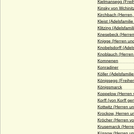
Kielmansegg (Freih
Haus Bentheim-Tecklenburg
Kinsky von Wchinit
Kirchbach (Herren,
Haus Bentinck
Kleist (Adelsfamilie
Haus Bernadotte
Klitzing (Adelsfamil
Knesebeck (Herren
Haus Béthune (Maison de Béthune)
Knigge (Herren und
Haus Biron von Kurland
Knobelsdorff (Adels
Knoblauch (Herren
Haus Blois (Haus Blois-Champagne,
Komnenen
Theobaldinder)
Konradiner
Haus Bonaparte
Köller (Adelsfamilie
Königsegg (Freihe
Haus Boulogne
Königsmarck
Haus Bourbon-Anjou (Bourbon-Spanien)
Koppelow (Herren 
Korff (von Korff g
Haus Bourbon-Condé
Kottwitz (Herren un
Haus Bourbon-Conti
Krockow, Herren u
Kröcher (Herren vo
Haus Bourbon-Dampierre (Maison de
Dampierre-Bourbon)
Krusemarck (Herre
Küssow (Herren un