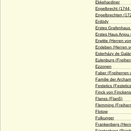
Ekkehardiner
Briesen (Die Herren von Briesen-
Engelbrecht (1744,
Neumark/Pommern)
Engelbrechten (17
Erdödy
Briest (Adelsfamilie von Briest)
Erstes Grafenhaus
Brockdorff
Erstes Haus Anjou 
Erwitte (Herren von
Bröcker (Broecker), Herren von Bröcker)
Erxleben (Herren v
Broel-Plater, Herren und Grafen von dem
Esterházy de Galán
Broel genannt Plater
Eulenburg (Freiher
Brunonen
Ezzonen
Faber (Freiherren 
Buddenbrock (Herren und Freiherren von
Familie der Archam
Buddenbrock)
Festetics (Festetic
Bülow (Herren, Freiherren, Grafen und
Finck von Finckens
Fürsten von Bülow)
Flanss (Flanß)
Bünau (Herren und Reichsgrafen von
Flemming (Freiher
Bünau)
Flotow
Folkunger
Burchardinger, französische
(Bourchardides)
Frankenberg (Herr
Fürstenberg (Reich