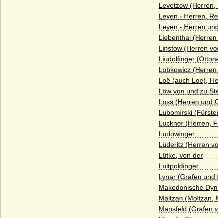
Haus Burgund - jüngeres Haus
Levetzow (Herren,
(burgundische Valois)
Leyen - Herren, Re
Leyen - Herren und
Haus Castell
Liebenthal (Herren
Haus Chabot (Maison de Chabot)
Linstow (Herren vo
Liudolfinger (Otton
Haus Chalon
Lobkowicz (Herren,
Haus Château-Landon
Loë (auch Loe), He
Löw von und zu Ste
Haus Châtillon
Loss (Herren und 
Haus Cirksena
Lubomirski (Fürste
Luckner (Herren, F
Haus Clary-Aldringen
Ludowinger
Haus Courtenay (Älteres Haus Courtenay)
Lüderitz (Herren vo
Lütke, von der
Haus Croy
Luitpoldinger
Haus Czartoryski
Lynar (Grafen und 
Makedonische Dyn
Haus Dampierre
Maltzan (Moltzan, 
Haus della Rovere
Mansfeld (Grafen 