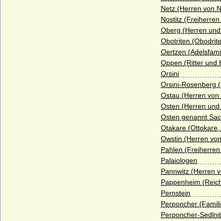
Haus Fürstenberg (Fürstenhaus)
Netz (Herren von N
Haus Gediminas (Gediminiden)
Nostitz (Freiherren
Oberg (Herren und
Haus Gonzaga
Obotriten (Obodrit
Haus Grailly (Haus Foix-Grailly)
Oertzen (Adelsfami
Oppen (Ritter und
Haus Grimaldi
Orsini
Haus Guise (Haus Lothringen-Guise)
Orsini-Rosenberg (
Ostau (Herren von
Haus Habsburg (Habsburger)
Osten (Herren und
Haus Habsburg-Lothringen
Osten genannt Sac
Otakare (Ottokare,
Haus Hanau
Owstin (Herren von
Haus Hannover (Welfen)
Pahlen (Freiherren
Palaiologen
Haus Hauteville
Pannwitz (Herren v
Haus Hohenlohe
Pappenheim (Reich
Pernstein
Haus Holland (Gerulfinger)
Perponcher (Famil
Haus Isenburg (Haus Ysenburg)
Perponcher-Sedlnit