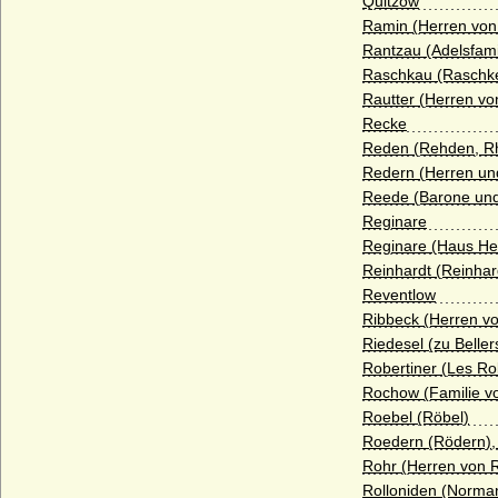
Quitzow
Haus Limburg-Arlon
Ramin (Herren von
Rantzau (Adelsfami
Haus Lippe
Raschkau (Raschke
Haus Löwenstein-Wertheim (Seitenlinie
Rautter (Herren vo
der Wittelsbacher)
Recke
Haus Loon (Grafen von Loon, Grafen von
Reden (Rehden, Rh
Looz, Grafen von Rieneck)
Redern (Herren un
Reede (Barone und
Haus Lothringen-Mercoeur
Reginare
Haus Lothringen-Vaudemont
Reginare (Haus He
Reinhardt (Reinhar
Haus Lusignan
Reventlow
Haus Luxemburg (Haus Limburg-
Ribbeck (Herren v
Luxemburg)
Riedesel (zu Belle
Haus Luxemburg-Ligny
Robertiner (Les Ro
Rochow (Familie v
Haus Manderscheid (Herren und Grafen
Roebel (Röbel)
von Manderscheid)
Roedern (Rödern), 
Haus Melun
Rohr (Herren von 
Rolloniden (Norma
Haus Merode (Maison de Merode)