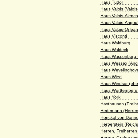
Haus Tudor
Grassalkovics), Freiherren, Grafen,
Fürsten
Haus Valois (Valois
Haus Valois-Alenc
Greifen
Haus Valois-Ango
Greiffenberg (Herren von Greiffenberg)
Haus Valois-Orléa
Haus Visconti
Groeben (Herren und Grafen von der
Haus Waldburg
Groeben)
Haus Waldeck
Grolman (Herren von Grolman)
Haus Wassenberg (
Haus Wessex (Ang
Grüter (v. Grüter, v. Diepenbroick-Grüter
u. v. Grüter-Morrien), Herren und
Haus Wevelinghov
Freiherren
Haus Wied
Haus Windsor (eh
Grumbkow
Haus Württemberg
Güntersberg (Herren von Güntersberg)
Haus York
Haxthausen (Freih
Gundlach (Herren von Gundlach)
Hedemann (Herre
Hacke (Herren und Grafen von Hacke)
Henckel von Donne
Herberstein (Reich
Haeseler (Häseler), Herren und Grafen
Herren, Freiherren
von
Herren, Grafen un