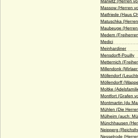
Marwitz (Herren vo
Haus Dunkeld
Massow (Herren v
Haus Egmond
Matfriede (Haus Ch
Matuschka (Herren
Haus Enriquez (Casa de Enriquez)
Maubeuge (Herren
Haus Erbach
Medem (Freiherre
Medici
Haus Erdõdy
Meinhardiner
Haus Este
Mensdorff-Pouilly
Metternich (Freihe
Haus Farnese
Millendonk (Mirlae
Haus Flandern (Balduine)
Möllendorf (Leucht
Möllendorff (Wappe
Haus Frankreich-Artois
Moltke (Adelsfamili
Haus Frankreich-Courtenay (Maison
Montfort (Grafen v
capétienne de Courtenay)
Montmartin (du Ma
Haus Frankreich-Dreux
Mühlen (Die Herre
Mülheim (auch: Mü
Haus Frankreich-Évreux
Münchhausen (Her
Haus Frankreich-Vermandois
Neipperg (Reichsfr
Nesselrode (Herren