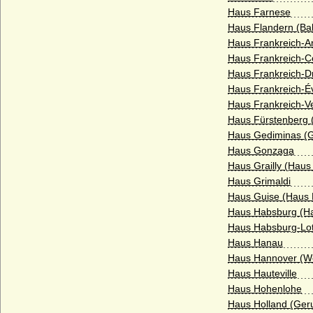
Haus Farnese
Fürstenberg (Reichsfreiherren von
Haus Flandern (Ba
Fürstenberg, preuss. Grafen)
Haus Frankreich-Ar
Fürstenstein (die Le Camus von
Haus Frankreich-C
Fürstenstein)
Haus Frankreich-D
Haus Frankreich-É
Fürstenstein (die von Diede zum
Fürstenstein)
Haus Frankreich-V
Haus Fürstenberg 
Fugger
Haus Gediminas (G
Galen (Herren, Reichsfreiherren,
Haus Gonzaga
Reichsgrafen, preussische Grafen von
Haus Grailly (Haus 
Galen)
Haus Grimaldi
Gallenberg (Herren und Reichsgrafen von
Haus Guise (Haus 
Gallenberg)
Haus Habsburg (H
Haus Habsburg-Lot
Garmissen (Herren von Garmissen)
Haus Hanau
Gartow (Herren von Gartow)
Haus Hannover (We
Haus Hauteville
Gersdorff (Herren, Freiherren, Grafen und
Reichsgrafen von Gersdorff)
Haus Hohenlohe
Haus Holland (Geru
Geßler (Herren und Grafen von Geßler)