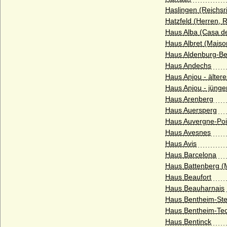
Dieskau (Herren von Dieskau, auch
Haslingen (Reichsr
Freiherren von Dieskau)
Hatzfeld (Herren, 
Dietrichstein
Haus Alba (Casa de
Haus Albret (Maison
Dönhoff (Reichsgrafen und Reichsfürsten
Haus Aldenburg-Be
von Dönhoff)
Haus Andechs
Dörnberg (Freiherren von Dörnberg)
Haus Anjou - älter
Haus Anjou - jünge
Dohna
Haus Arenberg
Dolgorukij (Dolgoruky, Dolgoroukov)
Haus Auersperg
Haus Auvergne-Poi
Drössel (Herren von der Drössel)
Haus Avesnes
Dürckheim (Herren von) sowie Freiherren
Haus Avis
und Grafen Eckbrecht von Dürckheim(-
Haus Barcelona
Montmartin)
Haus Battenberg (
Dyhrn (Dyherrn, Dyhern), Herren,
Haus Beaufort
Freiherren und Grafen
Haus Beauharnais
Haus Bentheim-Stei
Eggenberg
Haus Bentheim-Tec
Eichstedt (Herren von Eichstedt)
Haus Bentinck