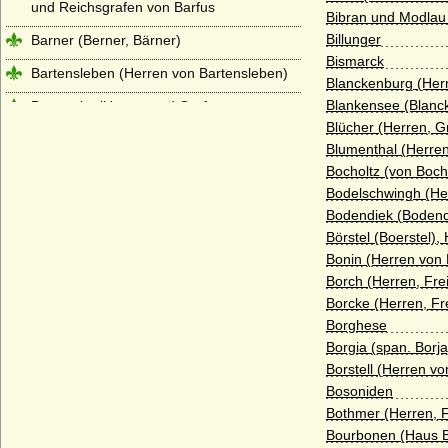
und Reichsgrafen von Barfus
Bibran und Modlau 
Billunger
Barner (Berner, Bärner)
Bismarck
Bartensleben (Herren von Bartensleben)
Blanckenburg (Her
Blankensee (Blanc
Bassewitz (Herren und Grafen von
Bassewitz)
Blücher (Herren, G
Blumenthal (Herren
Beeren (Herren von Beeren, Freiherren
Bocholtz (von Boch
von Beeren gen. Geist)
Bodelschwingh (He
Behr (Behr-Negendank), Herren, Barone
Bodendiek (Bodend
und Grafen
Börstel (Boerstel),
Belling (Herren von Belling)
Bonin (Herren von 
Borch (Herren, Fre
Berg (Herren von Berg, Grafen von Berg-
Borcke (Herren, Fr
Schönfeld)
Borghese
Berlepsch (Herren, Freiherren und Grafen
Borgia (span. Borja
von Berlepsch)
Borstell (Herren von
Berlichingen (Reichsritter, Freiherren und
Bosoniden
Grafen von Berlichingen)
Bothmer (Herren, 
Bourbonen (Haus B
Bernstorff (Herren, Freiherren und Grafen