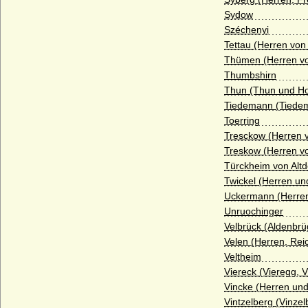
Sydow
Haus Schönborn (Reichsfreiherren und
Széchenyi
Reichsgrafen von Schönborn)
Tettau (Herren von 
Haus Schönburg
Thümen (Herren v
Thumbshirn
Haus Schwarzburg
Thun (Thun und Ho
Haus Sforza
Tiedemann (Tiedem
Toerring
Haus Sobieski
Tresckow (Herren 
Haus Solms
Treskow (Herren v
Türckheim von Altd
Haus Stuart
Twickel (Herren un
Haus Talleyrand-Périgord
Uckermann (Herre
Unruochinger
Haus Thurn und Taxis
Velbrück (Aldenbrü
Haus Trastamara
Velen (Herren, Rei
Veltheim
Haus Tudor
Viereck (Vieregg, 
Haus Valois (Valois-Hauptlinie)
Vincke (Herren und
Vintzelberg (Vinzel
Haus Valois-Alencon