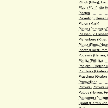
Pflugk (Pflug), He
Haus Jimenez
Pfuel (Pfuhl), die H
Haus Jülich
Piasten
Pieverling (Herren 
Haus Karadjordjevic (Karadordevic)
Platen (Mark)
Haus Kaunitz (Grafen von Kaunitz,
Platen (Pommern/R
Kaunitz-Rietberg)
Plessen (v. Plessen
Plettenberg (Ritter
Haus Kettler
Ploetz (Ploetz/Ne
Haus Khevenhüller
Ploetz (Ploetz/Po
Podewils (Herren, 
Haus Kleve (Grafen von Kleve)
Pölnitz (Pöllnitz)
Haus Lancaster
Ponickau (Herren u
Pourtalès (Grafen 
Haus La Tour d'Auvergne
Praschma (Grafen 
Haus La Trémoille
Premysliden
Prittwitz (Prittwitz
Haus Leiningen
Putbus (Herren, Fr
Haus Liechtenstein
Puttkamer (Puttka
Quadt (Herren von
Haus Ligne (Maison de Ligne)