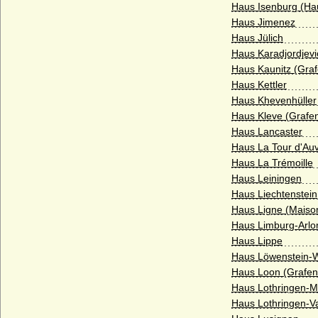
Haus Isenburg (Ha
Gilsa (Herren und Freiherren von und zu
Haus Jimenez
Gilsa)
Haus Jülich
Haus Karadjordjevi
Glaubitz (Herren und Freiherren von
Glaubitz)
Haus Kaunitz (Graf
Haus Kettler
Görne (Herren von Görne)
Haus Khevenhüller
Goldbeck (Goldbeck und Reinhardt),
Haus Kleve (Grafen
Herren von Goldbeck
Haus Lancaster
Haus La Tour d'Au
Goltz (Herren, Freiherren und Grafen von
Haus La Trémoille
der Goltz)
Haus Leiningen
Graevenitz (Grävenitz, von)
Haus Liechtenstein
Haus Ligne (Maiso
Grafen von Abenberg
Haus Limburg-Arlo
Grafen von Abensberg (Abensberger)
Haus Lippe
Haus Löwenstein-We
Grafen von Althann
Haus Loon (Grafen
Grafen von Armagnac (Haus Lomagne)
Haus Lothringen-M
Haus Lothringen-
Grafen von Bentheim