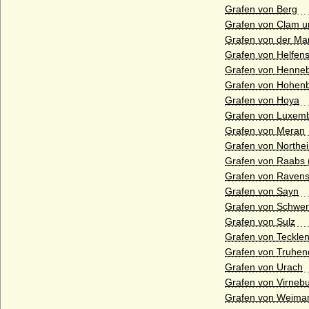
Gillitzstein)
Grafen von Berg
Grafen von Clam u
Colloredo, Freiherren, Grafen und Fürsten
Grafen von der Ma
Cornberg (Herren und Freiherren von
Grafen von Helfens
Cornberg)
Grafen von Henne
Grafen von Hohen
Crailsheim (Creilsheim), Herren,
Reichsfreiherren und Grafen von
Grafen von Hoya
Crailsheim
Grafen von Luxemb
Grafen von Meran
Crausen (Herren und Freiherren von
Crausen)
Grafen von Northe
Grafen von Raabs 
Czekelius von Rosenfeld
Grafen von Raven
Czernin von und zu Chudenitz
Grafen von Sayn
Grafen von Schwer
Czettritz und Neuhaus (böhmische
Grafen von Sulz
Freiherren, preußische Freiherren und
preußische Grafen von C.)
Grafen von Teckle
Grafen von Truhen
Danckelmann (Reichsritter,
Grafen von Urach
Reichsfreiherren und preußische Grafen)
Grafen von Virneb
Danneskiold-Laurvig (Danneskjold-
Grafen von Weimar
Laurvig)