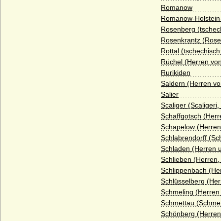
Romanow
Haus Montfort-l'Amaury
Romanow-Holstein
Rosenberg (tschec
Haus Montmorency (Maison de
Montmorency)
Rosenkrantz (Rose
Rottal (tschechisch
Haus Namur
Rüchel (Herren vo
Haus Nassau (Ottonische Linie)
Rurikiden
Saldern (Herren vo
Haus Nassau (Walramische Linie)
Salier
Haus Oettingen
Scaliger (Scaligeri,
Schaffgotsch (Herr
Haus Oldenburg
Schapelow (Herren
Haus Orléans-Longueville
Schlabrendorff (Sc
Schladen (Herren 
Haus Petrovic-Njego?
Schlieben (Herren,
Haus Plantagenet
Schlippenbach (Her
Schlüsselberg (Her
Haus Poniatowski
Schmeling (Herren
Haus Pückler
Schmettau (Schmet
Schönberg (Herren
Haus Radziwill