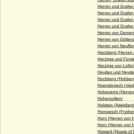
Hagen (Herren, Freiherren und Grafen
Herren und Grafen
vom Hagen)
Herren und Grafen
Hagen (Herren von der Hagen)
Herren und Grafen
Herren und Grafen
Hahn (Herren und Grafen von Hahn)
Herren von Gemen
Hake (Hacke), die märkischen von Hake
Herren von Götters
Herren von Neuffen
Hardenberg (Freiherren, Grafen, Fürsten
Hertzberg (Herren 
von Hardenberg)
Herzöge und Fürs
Harrach
Herzöge von Lothri
Heyden und Heyde
Haslingen (Reichsritter, Reichsfreiherren,
Reichsgrafen und preußische Grafen von
Hochberg (Hohberg
Haslingen)
Hoensbroech (niede
Hohenems (Herren
Hatzfeld (Herren, Reichsgrafen,
Reichsfürsten)
Hohenzollern
Holstein (Adelsfami
Haus Alba (Casa de Alba, Haus Álvarez de
Hompesch (Freiher
Toledo)
Horn (Herren von H
Haus Albret (Maison d'Albret)
Horn (Herren von H
Howard (House of
Haus Aldenburg-Bentinck