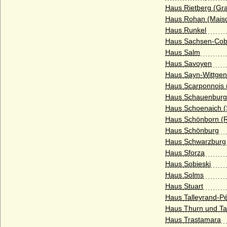
Grafen von Schwerin (Altes Grafenhaus
Haus Rietberg (Gra
Schwerin)
Haus Rohan (Mais
Haus Runkel
Grafen von Sulz
Haus Sachsen-Cobu
Grafen von Tecklenburg
Haus Salm
Haus Savoyen
Grafen von Truhendingen
Haus Sayn-Wittgen
Grafen von Urach
Haus Scarponnois 
Haus Schauenburg
Grafen von Virneburg
Haus Schoenaich (
Grafen von Weimar (Gräfliches Haus
Haus Schönborn (R
Weimar)
Haus Schönburg
Grafen von Wernigerode
Haus Schwarzburg
Haus Sforza
Grafen von Wertheim
Haus Sobieski
Grafen von Wittgenstein (Grafen von
Haus Solms
Battenberg und Wittgenstein)
Haus Stuart
Haus Talleyrand-Pé
Grafen zu Stolberg (Gräfliches Haus
Stolberg)
Haus Thurn und Ta
Haus Trastamara
Grassalkovich de Gyarak (Grassalkovič,