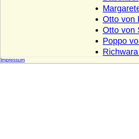
Borgia (span. Borja)
Margarete
Borstell (Herren von Borstell)
Otto von 
Bosoniden
Otto von 
Bothmer (Herren, Freiherren und Grafen
von Bothmer)
Poppo von
Bourbonen (Haus Bourbon, Maison
Richwara
capétienne de Bourbon)
Impressum
Brand (Neumark), Herren von Brand
Brandt von Lindau
Brauchitsch (Familie von Brauchitsch)
Braunschweig (Herren von Braunschweig)
Brause (Adelsfamilie von Brause)
Brederode (Herren und Grafen von
Brederode)
Bredow (Adelsfamilie von Bredow)