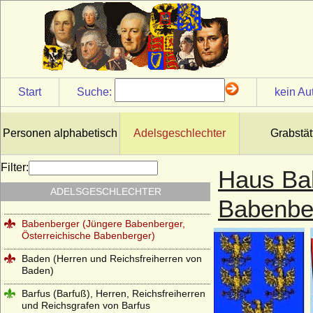
von Angern-Stilcke)
Arco (Herren und Grafen von Arco)
Arnim
Arpaden
Start
Suche:
kein Au
Ascheberg (Herren, Freiherren und
Grafen von Ascheberg)
Askanier
Personen alphabetisch
Adelsgeschlechter
Grabstät
Asseburg (Herren, Freiherren und Grafen
von der Asseburg)
Filter:
Haus Bab
Babenberger (Fränkische Babenberger,
ADELSGESCHLECHTER
Ältere Babenberger, Popponen)
Babenbe
Babenberger (Jüngere Babenberger,
Österreichische Babenberger)
Baden (Herren und Reichsfreiherren von
Baden)
Barfus (Barfuß), Herren, Reichsfreiherren
und Reichsgrafen von Barfus