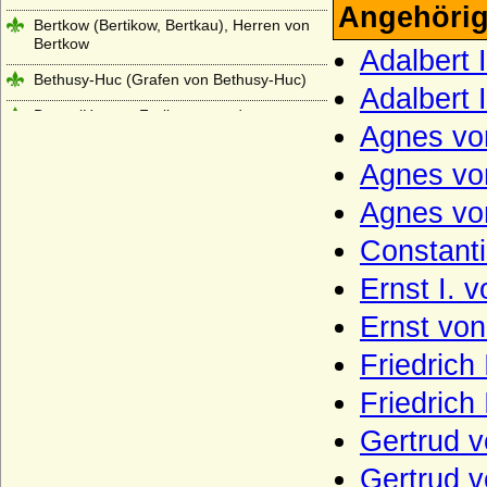
Angehörig
Bertkow (Bertikow, Bertkau), Herren von
Bertkow
Adalbert 
Bethusy-Huc (Grafen von Bethusy-Huc)
Adalbert 
Beust (Herren, Freiherren und
Agnes vo
Reichsgrafen von Beust)
Agnes vo
Bibra (Herren und Reichsfreiherren von
Bibra)
Agnes vo
Bibran und Modlau (Reichsfreiherren von
Bibran und Modlau)
Constant
Billunger
Ernst I.
Bismarck
Ernst von
Blanckenburg (Herren von Blanckenburg,
Friedrich
Freiherren von Blanckenburg)
Friedrich 
Blankensee (Blanckensee), Herren und
Grafen von Blankensee
Gertrud 
Blücher (Herren, Grafen und Fürsten von
Gertrud v
Blücher)