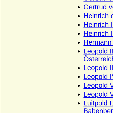
Gertrud v
Blumenthal (Herren, Freiherren,
Reichsgrafen und Grafen von Blumenthal)
Heinrich 
Bocholtz (von Bocholtz-Meschede,
Bocholtz-Asseburg), Herren, Freiherren
Heinrich 
und Grafen
Heinrich 
Bodelschwingh (Herren und Freiherren
von Bodelschwingh)
Hermann 
Bodendiek (Bodendieck), Herren von
Leopold I
Bodendiek
Österreic
Börstel (Boerstel), Herren, auch
Freiherren von Börstel
Leopold II
Bonin (Herren von Bonin)
Leopold I
Borch (Herren, Freiherren und Grafen von
Leopold V
der Borch)
Leopold V
Borcke (Herren, Freiherren und Grafen
von Borcke)
Luitpold 
Borghese
Babenber