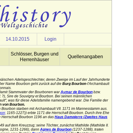
14.10.2015
Login
Schlösser, Burgen und
Quellenangaben
Herrenhäuser
opäischen Adelsgeschlechter, deren Zweige im Lauf der Jahrhunderte
. Der Name Bourbon geht zurück auf die
Burg Bourbon
-l'Archambault
onnais.
 damit Stammvater der Bourbonen war
Aymar de Bourbon
bzw.
 ?),
Sire de
Souvigny
et
Bourbon
.
Bei seinen männlichen
", was für diese Adelsfamilie namengebend war. Die Familie der
n von Bourbon.
n Bourbon starben mit Archambault VII. 1171 im Mannesstamm aus.
bon;
1165-1227)) erbte 1171 die Herrschaft Bourbon. Durch ihre Ehe
e Herrschaft Bourbon 1196 an das
Haus Dampierre (Zweites Haus
1249 auf dem Kreuzzug; seine Töchter, zunächst
Mathilde (Mathilde II.
ogne,
1231-1266),
dann
Agnes de Bourbon
(1237-1288)
, traten