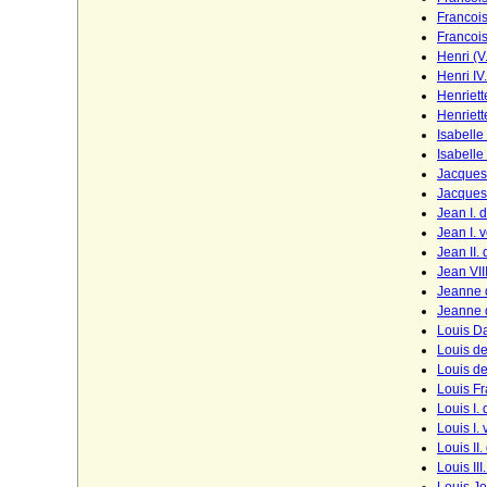
Montmartin)
Francoi
Francois
Dyhrn (Dyherrn, Dyhern), Herren,
Henri (V
Freiherren und Grafen
Henri IV
Henriett
Eggenberg
Henriett
Eichstedt (Herren von Eichstedt)
Isabelle
Isabelle
Eickstedt
Jacques
Jacques 
Einsiedel (Herren und Reichsgrafen von
Jean I. 
Einsiedel)
Jean I. 
Jean II.
Einwinkel (Herren von Einwinkel)
Jean VII
Jeanne 
Ekkehardiner
Jeanne 
Louis D
Engelbrecht (1744, 1757), Engelbrechten
(1684), Engelbrechten-Ilow (1882)
Louis de
Louis d
Engelbrechten (1728)
Louis Fr
Louis I.
Erdödy
Louis I.
Louis II
Erstes Grafenhaus Foix
Louis II