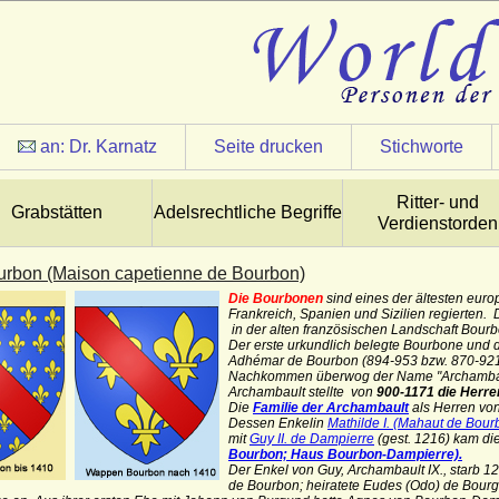
an:
Dr. Karnatz
Seite drucken
Stichworte
Ritter- und
Grabstätten
Adelsrechtliche Begriffe
Verdienstorden
rbon (Maison capetienne de Bourbon)
Die Bourbonen
sind eines der ältesten eur
Frankreich, Spanien und Sizilien regierten
in der alten französischen Landschaft Bourb
Der erste urkundlich belegte Bourbone und
Adhémar de Bourbon
(
894-953 bzw. 870-921
Nachkommen überwog der Name "Archambault
Archambault stellte von
900-1171 die Herre
Die
Familie der Archambault
als Herren vo
Dessen Enkelin
Mathilde I. (Mahaut de Bour
mit
Guy II. de Dampierre
(gest. 1216)
kam di
Bourbon; Haus Bourbon-Dampierre).
Der Enkel von
Guy
,
Archambault IX.
, starb 
de Bourbon; heiratete Eudes (Odo) de
Bourg