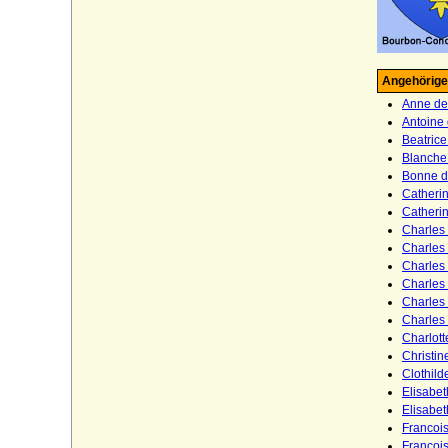
Dessewffy von Czernek und Tarkeö
(Freiherren, Grafen)
Dewitz
Angehörige
Diepenbroick (Reichsfreiherren,
Anne de
Freiherren, Reichsgrafen und Grafen von
Antoine
Diepenbroick)
Beatric
Dieskau (Herren von Dieskau, auch
Blanche
Freiherren von Dieskau)
Bonne d
Catheri
Dietrichstein
Catheri
Charles 
Dönhoff (Reichsgrafen und Reichsfürsten
Charles 
von Dönhoff)
Charles 
Charles 
Dörnberg (Freiherren von Dörnberg)
Charles
Charles 
Dohna
Charlot
Dolgorukij (Dolgoruky, Dolgoroukov)
Christin
Clothild
Drössel (Herren von der Drössel)
Elisabe
Elisabet
Dürckheim (Herren von) sowie Freiherren
Francois
und Grafen Eckbrecht von Dürckheim(-
Francoi