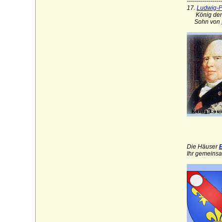
-----------------
Czettritz und Neuhaus (böhmische
17.
Ludwig-Ph
Freiherren, preußische Freiherren und
König der 
preußische Grafen von C.)
Sohn von
Danckelmann (Reichsritter,
Reichsfreiherren und preußische Grafen)
Danneskiold-Laurvig (Danneskjold-
Laurvig)
Danneskiold-Samsöe (Danneskjold-
Samsøe)
Daun (Reichsritter, Reichsgrafen von
Daun)
Decken (Herren, Freiherren und Grafen
von der Decken)
Die Häuser
Ihr gemeinsa
Degenfeld (Herren, Reichsfreiherren,
Reichsgrafen von Degenfeld)
della Torre (Torriani, von Thurn)
de la Motte Fouqué (Adelsfamilie de la
Motte Fouqué)