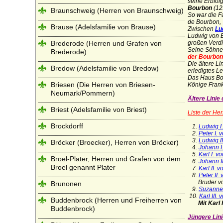
seine Erbfol
Bourbon
(12
Braunschweig (Herren von Braunschweig)
So war die
F
de Bourbon
,
Brause (Adelsfamilie von Brause)
Zwischen
Lu
Ludwig von B
Brederode (Herren und Grafen von
großen Verdi
Seine Söhn
Brederode)
der Bourbo
Die ältere L
Bredow (Adelsfamilie von Bredow)
erledigtes L
Das Haus Bou
Briesen (Die Herren von Briesen-
Könige Fran
Neumark/Pommern)
Ältere Lini
Briest (Adelsfamilie von Briest)
Liste der He
Brockdorff
1.
Ludwig I
2.
Peter I.
3.
Ludwig I
Bröcker (Broecker), Herren von Bröcker)
4.
Johann I
5.
Karl I. 
Broel-Plater, Herren und Grafen von dem
6.
Johann I
Broel genannt Plater
7.
Karl II. 
8.
Peter II.
Bruder von 
Brunonen
9.
Suzanne
10.
Karl III
Buddenbrock (Herren und Freiherren von
Mit Karl
Buddenbrock)
Jüngere Lin