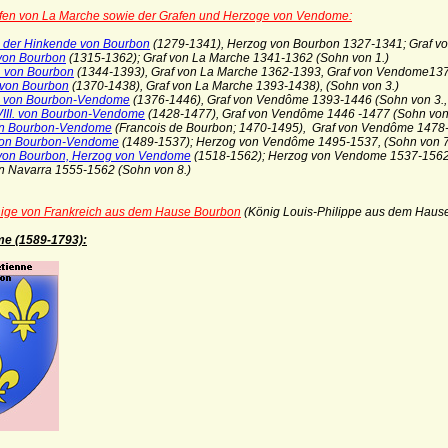
afen von La Marche sowie der Grafen und Herzoge von Vendome:
. der Hinkende von Bourbon
(1279-1341), Herzog von Bourbon 1327-1341; Graf v
 von Bourbon
(1315-1362); Graf von La Marche 1341-1362 (Sohn von 1.)
. von Bourbon
(1344-1393), Graf von La Marche 1362-1393, Graf von Vendome137
. von Bourbon
(1370-1438), Graf von La Marche 1393-1438), (Sohn von 3.)
I. von Bourbon-Vendome
(1376-1446),
Graf von Vendôme 1393-1446 (Sohn von 3., 
III. von Bourbon-Vendome
(1428-1477), Graf von Vendôme 1446 -1477 (Sohn von
on Bourbon-Vendome
(Francois de Bourbon; 1470-1495), Graf von Vendôme 1478-
 von Bourbon-Vendome
(1489-1537); Herzog von Vendôme 1495-1537, (Sohn von 7
 von Bourbon, Herzog von Vendome
(1518-1562); Herzog von Vendome 1537-1562
avarra 1555-1562 (Sohn von 8.)
nige von Frankreich aus dem Hause Bourbon
(König Louis-Philippe aus dem Haus
me
(1589-1793):