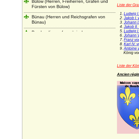
Bülow (Herren, Freiherren, Grafen und
Liste der Gr
Fürsten von Bülow)
1.
Ludwig I
Bünau (Herren und Reichsgrafen von
2.
Jakob I.
Bünau)
3.
Johann I
4.
Jakob II
5.
Ludwig 
Burchardinger, französische
6.
Johann V
(Bourchardides)
7.
Franz v
8.
Karl IV.
Burchardinger, rätische (Hunfridinger)
9.
Antoine
König von N
Burgsdorff (Herren von Burgsdorff)
Liste der Kö
Burgundische Welfen (Rudolfinger, Ältere
Welfen)
Ancien régi
Burkersroda (Herren v. Burkersroda),
Reichsfrhn. u. Reichsgrfn v. Zech, Grfn v.
Zech-Burkersroda
Bussche, von dem
Buviniden
Bylandt
Callenberg