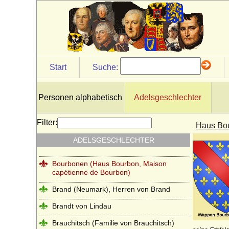
Bonin (Herren von Bonin)
Borch (Herren, Freiherren und Grafen von
der Borch)
Borcke (Herren, Freiherren und Grafen
von Borcke)
Start
Suche:
Borghese
Borgia (span. Borja)
Personen alphabetisch
Adelsgeschlechter
Borstell (Herren von Borstell)
Bosoniden
Filter:
Haus Bou
Bothmer (Herren, Freiherren und Grafen
ADELSGESCHLECHTER
von Bothmer)
Bourbonen (Haus Bourbon, Maison
capétienne de Bourbon)
Brand (Neumark), Herren von Brand
Brandt von Lindau
Brauchitsch (Familie von Brauchitsch)