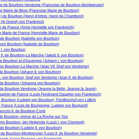
se de Bourbon-Vendome (Francoise de Bourbon-Montpensier)
e Marie de Blois (Francoise Marie de Bourbon)
.) de Bourbon (Henri d'Artois, Henri de Chambord)
. (le Grand) von Frankreich
e de France (Anne Henriette von Frankreich)
e Marie de France (Henriette Marie de Bourbon)
 de Bourbon (Isabella von Bourbon)
 von Bourbon (Isabelle de Bourbon)
 I. von Bourbon
II. de Bourbon-La Marche (Jakob II. von Bourbon)
de Bourbon et d'Auvergne (Johann I. von Bourbon)
von Bourbon-La Marche (Jean VII. Graf von Vendome)
 de Bourbon (Johann II. von Bourbon)
I. von Bourbon, Graf von Vendome (Jean II. de Bourbon)
de Bourbon (Johanna von Bourbon)
de Bourbon-Vendome (Jeanne la Belle, Jeanne la Jeune)
auphin de France (Louis Ferdinand Dauphin von Frankreich)
 Bourbon (Ludwig von Bourbon), Fürstbischof von Lüttich
e France (Louis de Bourgogne, Ludwig von Burgund)
ancois II. de Bourbon-Conti
 de Bourbon, prince de La Roche-sur-Yon
 von Bourbon, der Hinkende (Louis I. von Clermont)
. de Bourbon (Ludwig II. von Bourbon)
I. de Bourbon-Montpensier (Louis II. de Bourbon-Vendome)