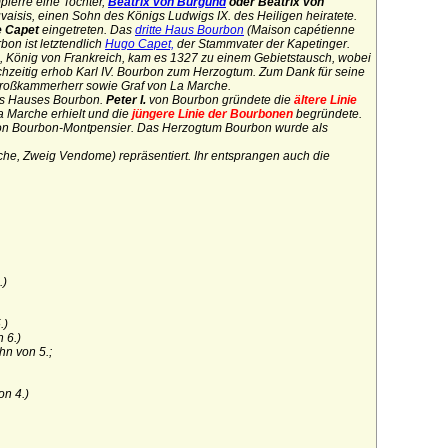
ierre eine Tochter,
Beatrix von Burgund
oder Beatrix von
isis, einen Sohn des Königs Ludwigs IX. des Heiligen heiratete.
 Capet
eingetreten. Das
dritte Haus Bourbon
(
Maison
capétienne
on ist letztendlich
Hugo Capet,
der Stammvater der Kapetinger.
, König von Frankreich, kam es 1327 zu einem Gebietstausch, wobei
chzeitig erhob Karl IV. Bourbon zum Herzogtum. Zum Dank für seine
Großkammerherr sowie Graf von La Marche.
s Hauses Bourbon.
Peter I.
von Bourbon gründete die
ältere Linie
a Marche erhielt und die
jüngere Linie der Bourbonen
begründete.
von Bourbon-Montpensier.
Das Herzogtum Bourbon wurde als
che, Zweig Vendome) repräsentiert. Ihr entsprangen auch die
.)
.)
 6.)
hn von 5.;
n 4.)