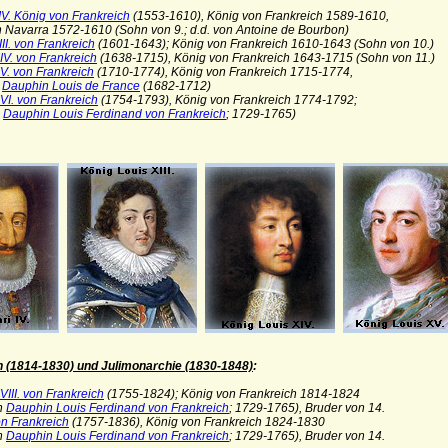
IV. König von Frankreich
(1553-1610), König von Frankreich 1589-1610,
avarra 1572-1610 (Sohn von 9.; d.d. von Antoine de Bourbon)
II. von Frankreich
(1601-1643); König von Frankreich 1610-1643 (Sohn von 10.)
IV. von Frankreich
(1638-1715), König von Frankreich 1643-1715 (Sohn von 11.)
V. von Frankreich
(1710-1774), König von Frankreich 1715-1774,
n
Dauphin Louis de France
(1682-1712)
VI. von Frankreich
(1754-1793), König von Frankreich 1774-1792;
n
Dauphin Louis Ferdinand von Frankreich
; 1729-1765)
n (1814-1830) und Julimonarchie (1830-1848)
:
III. von Frankreich
(1755-1824); König von Frankreich 1814-1824
n
Dauphin Louis Ferdinand von Frankreich
; 1729-1765), Bruder von 14.
on Frankreich
(1757-1836), König von Frankreich 1824-1830
n
Dauphin Louis Ferdinand von Frankreich
; 1729-1765), Bruder von 14.