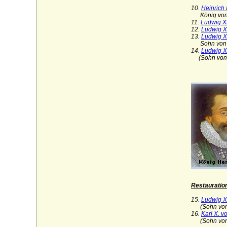
10.
Heinrich 
Carnitz (Herren und Grafen von Carnitz)
König von N
11.
Ludwig XI
Chlum (Slavata von Chlum und
12.
Ludwig X
Koschumberg)
13.
Ludwig X
Sohn vo
14.
Ludwig X
Chotek von Chotkowa und Wognin
(Sohn vo
Christalnigg (Christalnigg von und zu
Gillitzstein)
Colloredo, Freiherren, Grafen und Fürsten
Cornberg (Herren und Freiherren von
Cornberg)
Crailsheim (Creilsheim), Herren,
Reichsfreiherren und Grafen von
Crailsheim
Crausen (Herren und Freiherren von
Crausen)
Restauratio
Czekelius von Rosenfeld
15.
Ludwig XV
(Sohn vo
Czernin von und zu Chudenitz
16.
Karl X. v
(Sohn vo