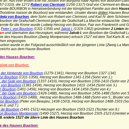
ge an. Aus ihrer ersten Ehe mit Johann von Burgund hatte Agnes von Bourbon-Damp
57-1310), die 1272
Robert von Clermont
(1256-1317) Graf von Clermont-en-Beauva
amilie BOURBON
in Heiratsverbindung mit der königlichen Familie aus dem
Hause
Troisième maison de Bourbon) war entstanden. Urvater dieses
dritten
Hauses Bourb
dwig von Bourbon
, dem Sohn von Robert von Clermont, und Karl IV. dem Schönen
ourbon die Grafschaft Clermont gegen die Grafschaft La Marche eintauschte. Glei
enste für die Krone wurde Ludwig Herzog von Bourbon, Pair von Frankreich und 
e
Peter I. von Bourbon
(1311-1356) und
Jakob I.
(1319-1362) gründeten
2 Linien
de
nen
und übernahm das Herzogtum, während
Jakob I.
von Bourbon die Grafschaft L
inie des Hauses Bourbon (Zweig Montpensier) erlosch 1527 mit dem Tod Karls III. 
ehen eingezogen.
rbon wurde in der Folgezeit ausschließlich von der jüngeren Linie (Zweig La Mar
kreichs aus dem Hause Bourbon.
e des Hauses Bourbon:
rzöge von Bourbon
:
. der Hinkende von Bourbon
(1279-1341), Herzog von Bourbon 1327-1341
 von Bourbon
(1311-1356), Herzog von Bourbon 1341-1356 (Sohn von 1.)
I. der Gute von Bourbon
(1337-1410), Herzog von Bourbon 1356-1410 (Sohn von 2
. von Bourbon
(1381-1434), Herzog von Bourbon 1410 -1434 (Sohn von 3.)
von Bourbon
(1401-1456), Herzog von Bourbon 1434-1456 (Sohn von 4.)
I. der Gute von Bourbon
(1426-1488), Herzog von Bourbon 1456-1488 (Sohn von 5
von Bourbon
(1433-1488), Herzog von Bourbon 1488-1488 (Sohn von 5.; Bruder von
 von Bourbon
(Peter von Beaujeu; 1438-1503), Herzog von Bourbon 1488-1503 (So
6. und 7.)
 de Bourbon
(1491-1521) Herzogin von Bourbon 1503-1521 (Tochter von 8.)
. von Bourbon-Montpensier
(1490-1527), Herzog von Bourbon 1505-1523 (Urenkel vo
 III. endete 1527 die ältere Linie des Hauses Bourbon
.
ie des Hauses Bourbon: