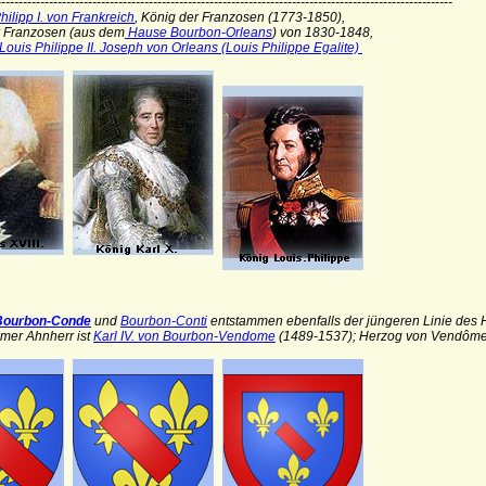
---------------------------------------------------------------------------------------------------------
ilipp I. von Frankreich
, König der Franzosen (1773-1850),
Franzosen (aus dem
Hause Bourbon-Orleans
) von 1830-1848,
Louis Philippe II. Joseph von Orleans (Louis Philippe Egalite)
Bourbon-Conde
und
Bourbon-Conti
entstammen ebenfalls der jüngeren Linie des
mer Ahnherr ist
Karl IV. von Bourbon-Vendome
(1489-1537); Herzog von Vendôme