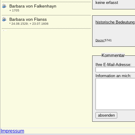
keine erfasst
Barbara von Falkenhayn
+ 1705
Barbara von Flanss
historische Bedeutung
* 24.08.1529; + 23.07.1606
Barbara von Hessen
* 08.04.1536; + 08.06.1597
Docnr:
5741
Barbara von Limpurg
+ 29.04.1561
Kommentar
Barbara von Metzsch
* 1507; + 01.04.1580
Ihre E-Mail-Adresse:
Barbara von Montfort-Tettnang
Information an mich:
* unbekannt; + 05.12.1592
Barbara von Österreich
* 30.04.1539; + 19.09.1572
Barbara von Pfuel (Barbara von Pfuhl)
* ?; + 02.09.1637
Barbara von Polen (Barbara Polska,
absenden
Barbara Jagiellonka)
* 15.07.1478; + 15.02.1534
Barbara von Portugal
Impressum
* 04.12.1711; + 27.08.1758