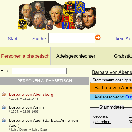
Barbara Sabina von Arnim-Boitzenburg
(Barbara Anna Sabina von Arnim)
* 25.08.1677; + 25.08.1739
Barbara Sabina von Hohendorff
* unbekannt; + nach dem 02.01.1693
Barbara Sabine von Rochow (a.d.H.
Start
Suche:
kein Au
Plessow)
* 09.01.1615; + 18.08.1679
Barbara Schindel von Dromsdorf
Personen alphabetisch
Adelsgeschlechter
Grabstät
* 1530; + um 1575
Barbara Sibylla von Krahwinkel
Filter:
Barbara von Abens
* keine Daten; + keine Daten
Stammbaum anzeigen
PERSONEN ALPHABETISCH
Barbara Sophie von Brandenburg
* 16.11.1584; + 13.02.1636
Barbara von Abe
Barbara von Abensberg
Adelsgeschlecht:
Gra
* 1398; + 02.11.1448
Stammdaten
Barbara von Arnim
* 1554; + 22.08.1607
geboren:
1
Barbara von Auer (Barbara Anna von
gestorben:
0
Auer)
* keine Daten; + keine Daten