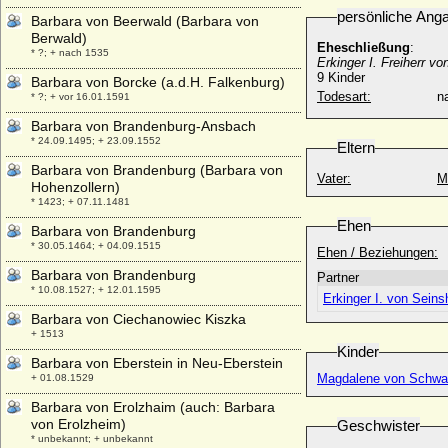
persönliche Ang
Barbara von Beerwald (Barbara von
Berwald)
Eheschließung
:
* ?; + nach 1535
Erkinger I. Freiherr 
9 Kinder
Barbara von Borcke (a.d.H. Falkenburg)
Todesart:
na
* ?; + vor 16.01.1591
Barbara von Brandenburg-Ansbach
* 24.09.1495; + 23.09.1552
Eltern
Barbara von Brandenburg (Barbara von
Vater:
M
Hohenzollern)
* 1423; + 07.11.1481
Ehen
Barbara von Brandenburg
* 30.05.1464; + 04.09.1515
Ehen / Beziehungen:
Barbara von Brandenburg
Partner
* 10.08.1527; + 12.01.1595
Erkinger I. von Sein
Barbara von Ciechanowiec Kiszka
+ 1513
Kinder
Barbara von Eberstein in Neu-Eberstein
Magdalene von Schwa
+ 01.08.1529
Barbara von Erolzhaim (auch: Barbara
von Erolzheim)
Geschwister
* unbekannt; + unbekannt