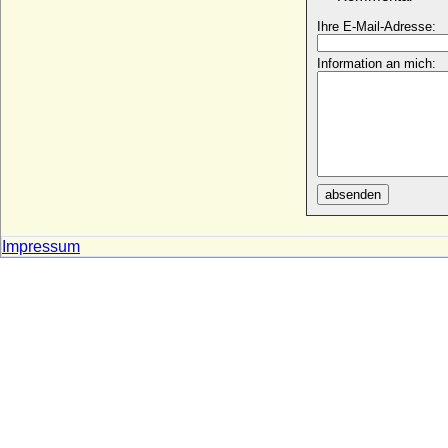
Stephan Berndt von Dewitz
Ihre E-Mail-Adresse:
* 31.03.1672; + 08.02.1728
Information an mich:
Stephan I. von Niederbayern
* 14.03.1271; + 10.12.1310
Stephan I. von Ungarn (Istvan I. von
Ungarn)
* 969; + 15.08.1038
Stephan II. Heinrich von Blois (Etienne II.
Henri de Blois)
absenden
* 1046; + 19.05.1102
Stephan II. von Bayern, Herzog (Stephan
Impressum
mit der Hafte)
* 1319; + 19.05.1375
Stephan III. von Bayern
* ca. 1337; + 25.09.1413
Stephan V. von Ungarn (Istvan V. Kiraly
von Ungarn)
* 1240; + 06.08.1272
Stephan Viktor von Österreich (Stephan
Franz Viktor von Österreich)
* 14.09.1817; + 19.02.1867