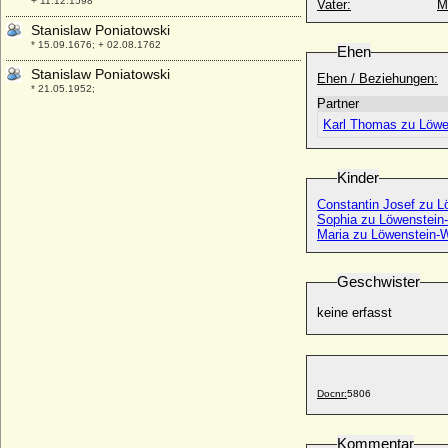
+ 11.12.1598
Vater:
M
Stanislaw Poniatowski
* 15.09.1676; + 02.08.1762
Ehen
Stanislaw Poniatowski
Ehen / Beziehungen:
* 21.05.1952;
Partner
Stanko Njegos
Karl Thomas zu Löwe
* 1817; + 1851
Stefan Tyszkiewicz
Kinder
* 24.11.1894; + 01.02.1976
Constantin Josef zu 
Stefano Casiraghi
Sophia zu Löwenstein
* 08.09.1960; + 03.10.1990
Maria zu Löwenstein-
Stefano Visconti
+ 04.07.1327
Geschwister
Stella dei Tolomei dell Assassino
* unbekannt; + unbekannt
keine erfasst
Stepan Njegos (?čepac Heraković)
* 1650; + unbekannt
Stephan (Étienne) von Gévaudan
Docnr:
5806
+ 970 ?
Stephan Bathory (István Báthory)
* 27.09.1533; + 12.12.1586
Kommentar