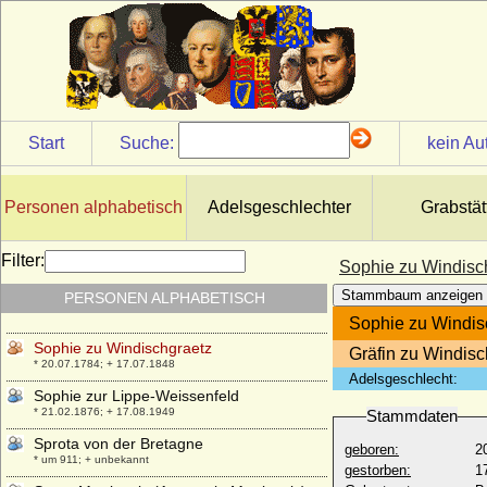
+ 30.10.1742
Sophie Wilhelmine zu Dohna-Schlobitten
* 08.07.1697; + 10.09.1754
Sophie zu Bentheim und Steinfurt
* 16.01.1794; + 06.05.1873
Sophie zu Erbach-Erbach
Start
Suche:
kein Au
* 12.07.1725; + 10.06.1795
Sophie zu Löwenstein-Wertheim-
Rosenberg
Personen alphabetisch
Adelsgeschlechter
Grabstät
* 09.08.1814; + 09.06.1876
Sophie zu Solms-Laubach
Filter:
Sophie zu Windisc
* 29.08.1741; + 15.11.1772
Stammbaum anzeigen
PERSONEN ALPHABETISCH
Sophie zu Stolberg ?
* unbekannt; + unbekannt
Sophie zu Windis
Sophie zu Windischgraetz
Gräfin zu Windisc
* 20.07.1784; + 17.07.1848
Adelsgeschlecht:
Sophie zur Lippe-Weissenfeld
* 21.02.1876; + 17.08.1949
Stammdaten
Sprota von der Bretagne
geboren:
2
* um 911; + unbekannt
gestorben:
1