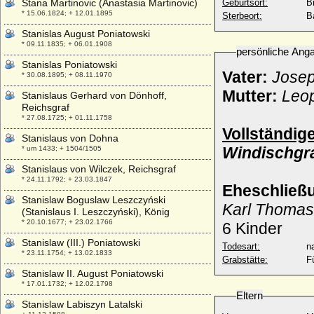
Stana Martinovic (Anastasia Martinovic)
Geburtsort:
B
* 15.06.1824; + 12.01.1895
Sterbeort:
B
Stanislas August Poniatowski
* 09.11.1835; + 06.01.1908
persönliche Ang
Stanislas Poniatowski
Vater:
Josep
* 30.08.1895; + 08.11.1970
Mutter:
Leop
Stanislaus Gerhard von Dönhoff,
Reichsgraf
* 27.08.1725; + 01.11.1758
Vollständig
Stanislaus von Dohna
Windischgr
* um 1433; + 1504/1505
Stanislaus von Wilczek, Reichsgraf
* 24.11.1792; + 23.03.1847
Eheschließ
Stanislaw Boguslaw Leszczyński
Karl Thomas
(Stanislaus I. Leszczyński), König
* 20.10.1677; + 23.02.1766
6 Kinder
Stanislaw (III.) Poniatowski
Todesart:
na
* 23.11.1754; + 13.02.1833
Grabstätte:
F
Stanislaw II. August Poniatowski
* 17.01.1732; + 12.02.1798
Eltern
Stanislaw Labiszyn Latalski