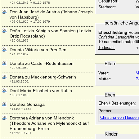
Geburtsort:
W
* 24.02.1547; + 01.10.1578
Sterbeort:
V
Don Juan José de Austria (Johann Joseph
von Habsburg)
* 07.04.1629; + 17.09.1679
persönliche Ang
Doña Letizia Königin von Spanien (Letizia
Eheschließung
Rotenb
Ortiz Rocasolano)
Christina Landgräfin 
* 15.09.1972;
10 namentlich aufgefü
Todesart:
na
Donata Viktoria von Preußen
* 24.12.1952;
Donata zu Castell-Rüdenhausen
Eltern
* 20.06.1950;
Vater:
M
Donata zu Mecklenburg-Schwerin
Mutter:
P
* 11.03.1956;
Dorit Maria-Elisabeth von Ruffin
Ehen
* 08.01.1948;
Ehen / Beziehungen:
Dorotea Gonzaga
* 1449; + 1468
Partner
Christina von Hessen
Dorothea Adriana von Milendonk
(Theodore Adriane von Mylendonck) auf
Frohnenburg, Freiin
* 1669; + 1731
Kinder