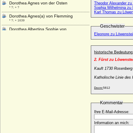
Dorothea Agnes von der Osten
Theodor Alexander zu
Sophia Wilhelmina zu
* ?; + ?
Karl Thomas zu Löwens
Dorothea Agnes(a) von Flemming
* ?; + 1639
Geschwister
Dorothea Albertina Sophie von
Wartensleben, Gräfin
Eleonore zu Löwenste
* 03.09.1743; + 21.09.1813
Dorothea Amalia zu Schleswig-Holstein-
Sonderburg-Beck
historische Bedeutung
* 1656; + 09.11.1739
2. Fürst zu Löwenst
Dorothea Anna von Reden
Kauft 1730 Rosenberg
* 23.10.1582; + keine Daten
Katholische Linie de
Dorothea Apollonia von Schencking zu
Bevern
+ 17.01.1703
Docnr:
5812
Dorothea Auguste von Schleswig-Holstein-
Gottorp
Kommentar
* 12.05.1602; + 13.03.1682
Ihre E-Mail-Adresse:
Dorothea Barbara Elisabeth von Maltzahn
* 19.05.1732; + 24.01.1801
Information an mich:
Dorothea Benedicta von Reventlow
* 13.10.1734; + 20.12.1776