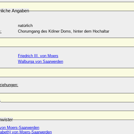
nliche Angaben
natürlich
:
Chorumgang des Kölner Doms, hinter dem Hochaltar
Friedrich III. von Moers
Walburga von Saarwerden
ziehungen:
r
wister
 von Moers-Saarwerden
sabeth) von Moers-Saarwerden