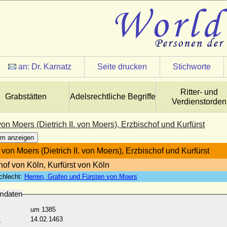
an:
Dr. Karnatz
Seite drucken
Stichworte
Ritter- und
Grabstätten
Adelsrechtliche Begriffe
Verdienstorden
von Moers (Dietrich II. von Moers), Erzbischof und Kurfürst
m anzeigen
 von Moers (Dietrich II. von Moers), Erzbischof und Kurfürst
hof von Köln, Kurfürst von Köln
chlecht:
Herren, Grafen und Fürsten von Moers
mdaten
um 1385
:
14.02.1463