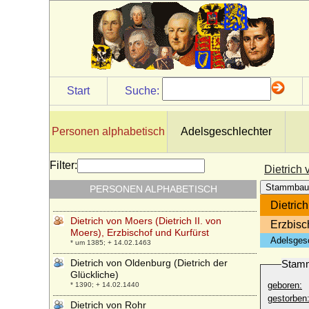
Dietrich VII. von Cleve, genannt von
Meißen (Dietrich V.)
* 1226; + 18.03.1275
Dietrich VII. von Holland
* um 1163; + 04.11.1203
Dietrich VIII. von Cleve (Dietrich VI.)
Start
Suche:
* 1256; + 28.09.1305
Dietrich VIII. von Moltzahn
* ?; + 27.06.1699
Personen alphabetisch
Adelsgeschlechter
Dietrich von Anhalt Dessau
* 02.08.1702; + 02.12.1769
Filter:
Dietrich 
Dietrich von Katlenburg (Dietrich II. von
Stammbau
PERSONEN ALPHABETISCH
Katlenburg)
* unbekannt; + 21.01.1085
Dietrich
Dietrich von Moers (Dietrich II. von
Erzbisc
Moers), Erzbischof und Kurfürst
Adelsges
* um 1385; + 14.02.1463
Dietrich von Oldenburg (Dietrich der
Stam
Glückliche)
geboren:
* 1390; + 14.02.1440
gestorben
Dietrich von Rohr