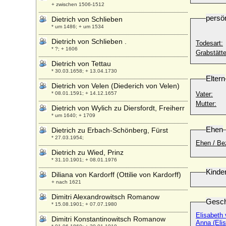
+ zwischen 1506-1512
persö
Dietrich von Schlieben
* um 1486; + um 1534
Dietrich von Schlieben .
Todesart:
* ?; + 1606
Grabstätte
Dietrich von Tettau
* 30.03.1658; + 13.04.1730
Eltern
Dietrich von Velen (Diederich von Velen)
* 08.01.1591; + 14.12.1657
Vater:
Mutter:
Dietrich von Wylich zu Diersfordt, Freiherr
* um 1640; + 1709
Ehen
Dietrich zu Erbach-Schönberg, Fürst
* 27.03.1954;
Ehen / Be
Dietrich zu Wied, Prinz
* 31.10.1901; + 08.01.1976
Kinde
Diliana von Kardorff (Ottilie von Kardorff)
+ nach 1621
Dimitri Alexandrowitsch Romanow
Gesch
* 15.08.1901; + 07.07.1980
Elisabeth
Dimitri Konstantinowitsch Romanow
Anna (Eli