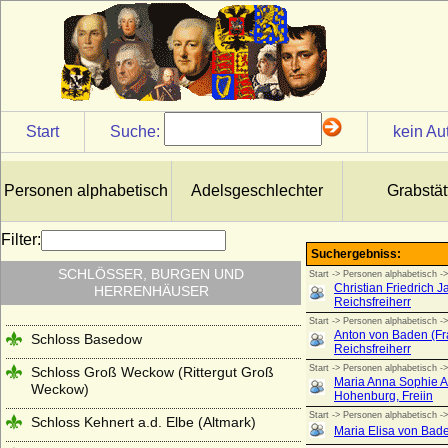
Start
Suche:
kein Au
Personen alphabetisch
Adelsgeschlechter
Grabstät
Filter:
SCHLÖSSER, BURGEN UND
HERRENHÄUSER
Schloss Basedow
Schloss Groß Weckow (Rittergut Groß
Weckow)
Schloss Kehnert a.d. Elbe (Altmark)