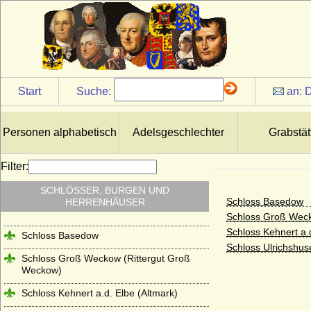
Start
Suche:
an:
D
Personen alphabetisch
Adelsgeschlechter
Grabstät
Filter:
SCHLÖSSER, BURGEN UND
Schloss Basedow
HERRENHÄUSER
Schloss Groß Weck
Schloss Kehnert a.
Schloss Basedow
Schloss Ulrichshus
Schloss Groß Weckow (Rittergut Groß
Weckow)
Schloss Kehnert a.d. Elbe (Altmark)