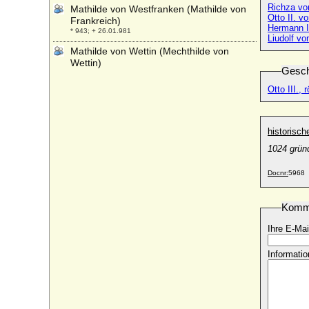
Richza von
Mathilde von Westfranken (Mathilde von
Otto II. v
Frankreich)
Hermann II
* 943; + 26.01.981
Liudolf vo
Mathilde von Wettin (Mechthilde von
Wettin)
Gesch
+ 09.01. um 1170 ?
Otto III.,
Mathilde von Württemberg
* 11.07.1962;
Mathilde von Württemberg-Urach
historisc
(Mechthild von Württemberg)
* 1438; + 06.06.1495
1024 gründ
Mathilde von Zutphen (Mathilde von
Docnr:
5968
Zütphen)
+ nach 1031
Komm
Mathilde zu Schaumburg-Lippe
* 11.09.1818; + 14.08.1891
Ihre E-Mai
Mathilde zu Solms-Hohensolms-Lich
* 12.12.1842; + 11.09.1867
Informatio
Matilda Perotti
* 1814; + 1875
Matilda von England (Mathilde von