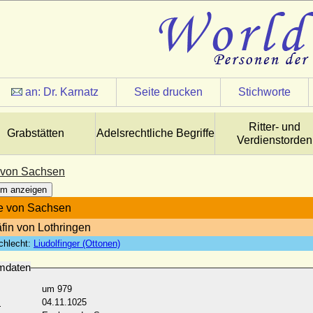
an:
Dr. Karnatz
Seite drucken
Stichworte
Ritter- und
Grabstätten
Adelsrechtliche Begriffe
Verdienstorden
 von Sachsen
m anzeigen
e von Sachsen
äfin von Lothringen
chlecht:
Liudolfinger (Ottonen)
mdaten
um 979
:
04.11.1025