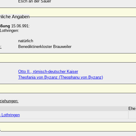
Esch an der Sauer
nliche Angaben
eßung
15.06.991:
Lothringen
:
natürlich
:
Benediktinerkloster Brauweiler
Otto II., römisch-deutscher Kaiser
Theofania von Byzanz (Theophanu von Byzanz)
ziehungen:
Ehe
 Lothringen
r