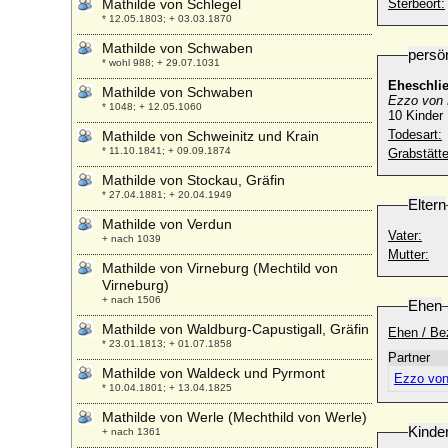
Mathilde von Schlegel
Sterbeort:
* 12.05.1803; + 03.03.1870
Mathilde von Schwaben
persö
* wohl 988; + 29.07.1031
Eheschli
Mathilde von Schwaben
Ezzo von 
* 1048; + 12.05.1060
10 Kinder
Todesart:
Mathilde von Schweinitz und Krain
* 11.10.1841; + 09.09.1874
Grabstätte
Mathilde von Stockau, Gräfin
* 27.04.1881; + 20.04.1949
Eltern
Mathilde von Verdun
Vater:
+ nach 1039
Mutter:
Mathilde von Virneburg (Mechtild von
Virneburg)
+ nach 1506
Ehen
Mathilde von Waldburg-Capustigall, Gräfin
Ehen / Be
* 23.01.1813; + 01.07.1858
Partner
Mathilde von Waldeck und Pyrmont
Ezzo von
* 10.04.1801; + 13.04.1825
Mathilde von Werle (Mechthild von Werle)
Kinde
+ nach 1361