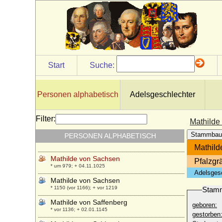
Mathilde von Pommern-Stettin
+ 12.07.1331
Mathilde von Querfurt (Mechtild von
Querfurt)
+ 1432
Mathilde von Reichenbach-Goschütz,
Start
Suche:
Gräfin
* 15.02.1799; + 10.04.1858
Mathilde von Reifferscheid
Personen alphabetisch
Adelsgeschlechter
* vor 1389; + 1426
Mathilde von Ringelheim (von Hamalant)
Filter:
Mathilde
* 894; + 14.03.968
Stammbau
PERSONEN ALPHABETISCH
Mathilde von Sachsen (Mathilde Billung)
* 942; + 26.05.1008
Mathild
Mathilde von Sachsen
Pfalzgr
* um 979; + 04.11.1025
Adelsges
Mathilde von Sachsen
* 1150 (vor 1166); + vor 1219
Stam
Mathilde von Saffenberg
geboren:
* vor 1136; + 02.01.1145
gestorben