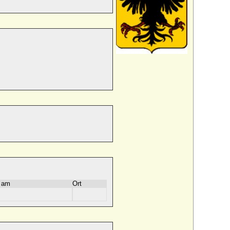
 am
Ort