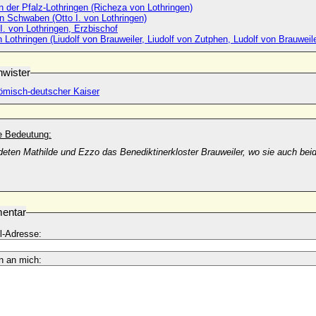
 der Pfalz-Lothringen (Richeza von Lothringen)
on Schwaben (Otto I. von Lothringen)
. von Lothringen, Erzbischof
n Lothringen (Liudolf von Brauweiler, Liudolf von Zutphen, Ludolf von Brauweile
wister
 römisch-deutscher Kaiser
he Bedeutung:
eten Mathilde und Ezzo das Benediktinerkloster Brauweiler, wo sie auch bei
entar
l-Adresse:
n an mich: