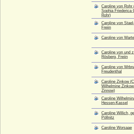
* 05.11.1848; + 06.01.1879
Caroline von Rohr 
Sophia Friederica 
Caroline Worsaae
Rohr)
* 13.08.1819; + 18.05.1891
Caroline von Stael
Caroline zu Solms-Hohensolms-Lich
Freiin
* 27.05.1877; + 28.11.1958
Caroline von Wart
Caroline zu Stolberg-Gedern
* 27.06.1731; + 28.05.1796
Caroline-Luise von Hannover
Caroline von und 
Rösberg, Freiin
* 03.05.1965;
Carsten von Borcke (Carsten Borck)
Caroline von Wrbn
* ?; + um 1530 ?
Freudenthal
Casimir Albrecht von Moltke
Caroline Zinkow (C
* keine Daten; + keine Daten (vor 1671 ?)
Wilhelmine Zinkow
Zinnow)
Casimir Dudevant (François Casimir
Dudevant)
Caroline Wilhelmi
* 06.07.1795; + 08.03.1871
Hessen-Kassel
Casimir Gottfried von Beust
Caroline Willich, g
* 14.02.1660; + 11.04.1731
Pöllnitz
Casimir Poniatowski
Caroline Worsaae
* 30.10.1897; + 03.08.1980