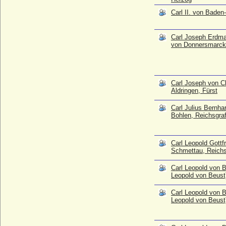
von Beust), Reichsgraf
Carl II. von Baden
* 02.12.1740; + 14.11.1827
Carl Leopold von Blücher
* 1719; + 03.09.1775
Carl Joseph Erdm
von Donnersmarck,
Carl Ludwig August von Hardenberg, Graf
* 09.10.1791; + 15.05.1865
Carl Ludwig von Anhalt-Bernburg-
Schaumburg-Hoym (Karl Ludwig)
Carl Joseph von C
* 16.05.1723; + 20.08.1806
Aldringen, Fürst
Carl Ludwig von Hohenlohe-Weikersheim
Carl Julius Bernha
und Gleichen
Bohlen, Reichsgra
* 23.09.1674; + 05.05.1756
Carl Ludwig von Österreich
* 10.03.1918; + 22.12.2007
Carl Leopold Gottf
Schmettau, Reichs
Carl Ludwig zu Hohenlohe-Langenburg,
Fürst
Carl Leopold von B
* 10.09.1762; + 04.04.1825
Leopold von Beust
Carl Maria von Weber
Carl Leopold von B
* 20.11.1786; + 05.06.1826
Leopold von Beust
Carl Otto zu Solms-Laubach (Karl Otto zu
Solms-Laubach)
* 27.08.1633; + 06.08.1676