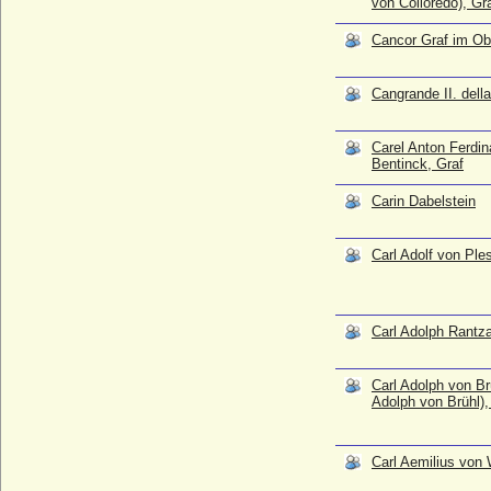
von Colloredo), Gr
Cancor Graf im Oberrheingau
* vor 745; + 771
Cancor Graf im Ob
Cangrande II. della Scala
* 08.06.1332; + 14.12.1359
Cangrande II. dell
Carel Anton Ferdinand von Bentinck, Graf
* 04.03.1792; + 28.10.1864
Carel Anton Ferdi
Carin Dabelstein
Bentinck, Graf
* 16.07.1946;
Carl Adolf von Plessen
Carin Dabelstein
* 18.03.1678; + 30.01.1758
Carl Adolph Rantzau, Graf
Carl Adolf von Ple
* 04.09.1742; + 13.04.1814
Carl Adolph von Brühl (Karl Adolph von
Brühl), Reichsgraf
* 03.04.1742; + 03.08.1802
Carl Adolph Rantza
Carl Aemilius von Wartensleben
* 1669; + 03.02.1714
Carl Adolph von Br
Adolph von Brühl),
Carl Alexander von Bismarck-
Schönhausen, Graf
* 20.02.1935; + 19.12.1992
Carl Aemilius von
Carl Alexander von Sachsen-Weimar-