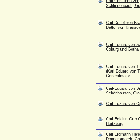
Carl Christoph von
* 29.01.1695; + 26.08.1770
Schlippenbach, Gr
Carl Eduard von Sachsen-Coburg und
Gotha
* 19.07.1884; + 06.03.1954
Carl Detlef von Kr
Detlof von Krassow
Carl Eduard von Tiedemann (Karl Eduard
von Tiedemann), Generalmajor
* 11.11.1724; + 13.04.1792
Carl Eduard von S
Carl-Eduard von Bismarck-Schönhausen,
Coburg und Gotha
Graf
* 16.02.1961;
Carl Eduard von 
Carl Edzard von Ostfriesland
(Karl Eduard von 
* 18.06.1716; + 25.05.1744
Generalmajor
Carl Egidius Otto Gottlieb von Hertzberg
* 1772; + 05.05.1835
Carl-Eduard von B
Schönhausen, Gra
Carl Erdmann Henckel von
Donnersmarck, Graf
Carl Edzard von Os
* 08.12.1695; + 07.04.1760
Carl Ernst von Schlippenbach, Graf
* 11.01.1738; + 09.08.1794
Carl Egidius Otto 
Hertzberg
Carl Ferdinand von Württemberg-Oels
* 15.01.1650; + 23.12.1668/02.01.1669
Carl Erdmann Hen
Donnersmarck, Gr