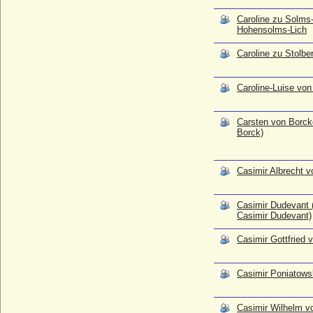
Casimir Wilhelm von Hessen-Homburg
* 23.03.1690; + 09.10.1726
Caroline zu Solms
Hohensolms-Lich
Casimir zu Castell-Rüdenhausen, Fürst
* 10.03.1861; + 25.04.1933
Caroline zu Stolbe
Casimir zu Sayn-Wittgenstein-Berleburg
(Kasimir zu Sayn-Wittgenstein-Berleburg)
Caroline-Luise vo
* 31.01.1687; + 05.06.1741
Casimire von Anhalt-Dessau (Kasimire von
Anhalt-Dessau), Prinzessin
Carsten von Borck
Borck)
* 19.01.1749; + 08.11.1778
Caspar Arnold Josef von Bocholtz
* 27.04.1701; + 20.12.1789
Casimir Albrecht v
Caspar Carl von Kleist (auch: Carl Caspar
von Kleist)
Casimir Dudevant 
* 24.09.1734; + 27.11.1808
Casimir Dudevant)
Caspar Colonna von Völs, Reichsgraf
* 1594; + 31.03.1666
Casimir Gottfried 
Caspar Detloff von Hertzberg (Kaspar
Detloff von Hertzberg)
Casimir Poniatows
* 1684; + 1753 (1752)
Caspar Ewald von Massow (Kaspar Ewald
Casimir Wilhelm v
von Massow)