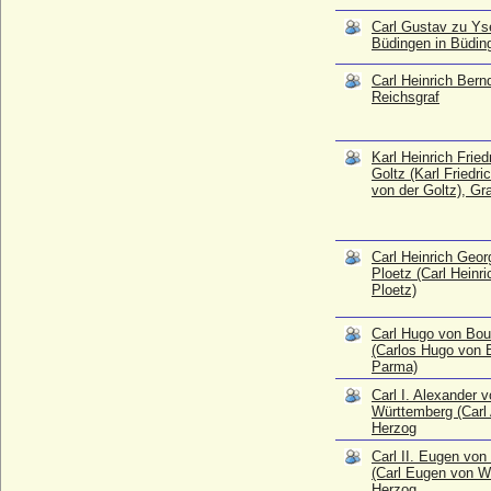
* 24.01.1684; + 12.03.1737
Carl Gustav zu Ys
Carl II. Eugen von Württemberg (Carl
Büdingen in Büdin
Eugen von Württemberg), Herzog
* 11.02.1728; + 24.10.1793
Carl Heinrich Bern
Reichsgraf
Carl II. von Baden-Durlach
* 24.06.1529; + 23.02.1577
Carl Joseph Erdmann Henckel von
Karl Heinrich Fried
Donnersmarck, Reichsgraf
Goltz (Karl Friedri
* 24.01.1688; + 06.03.1760
von der Goltz), Gr
Carl Joseph von Clary und Aldringen,
Fürst
* 12.12.1777; + 31.05.1831
Carl Heinrich Geo
Ploetz (Carl Heinr
Carl Julius Bernhard von Bohlen,
Ploetz)
Reichsgraf
* 17.01.1738; + 10.01.1813
Carl Hugo von Bo
Carl Leopold Gottfried von Schmettau,
(Carlos Hugo von 
Parma)
Reichsgraf
* 02.11.1722; + 10.08.1776
Carl I. Alexander 
Württemberg (Carl 
Carl Leopold von Beust (1) (Karl Leopold
Herzog
von Beust), Reichsgraf
* 10.04.1701; + 19.07.1778
Carl II. Eugen vo
(Carl Eugen von W
Carl Leopold von Beust (2) (Karl Leopold
Herzog