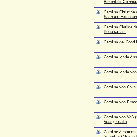
Birkenfeld-Gelnha
* 15.12.1755; + 02.03.1827
Caroline Alexandrine von Schrötter
Carolina Christina
(Alexandrine von Schrötter), Freiin
Sachsen-Eisenach
* 1781; + 1839
Carolina Clotilde d
Caroline Amalie von Hessen-Kassel
Beauharnais
* 11.07.1771; + 22.02.1848
Carolina dei Conti
Caroline Amalie von Schleswig-Holstein-
Sonderburg-Augustenburg
* 22.06.1796; + 09.03.1881
Carolina Maria Ann
Caroline Antonie Louise von Schönburg-
Rochsburg, Gräfin
* 28.12.1752; + 15.06.1818
Carolina Maria vo
Caroline Bonaparte
* 25.03.1782; + 18.05.1839
Carolina von Collal
Caroline Brandt (verehel. Caroline von
Weber)
Carolina von Erba
* 1793; + 23.02.1852
Caroline Charlotte Laura von Uckermann
Carolina von Voß (
(Lina von Uckermann)
Voss), Gräfin
* 24.01.1838; + ?
Caroline Dorothea Elisabeth von Rex
Caroline Alexandri
* 19.10.1718; + 19.02.1791
Schrötter (Alexand