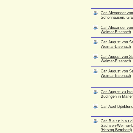
Eisenach
* 24.06.1818; + 05.01.1901
Carl Alexander vo
Carl August von Sachsen-Weimar-
Schönhausen, Gra
Eisenach
* 03.09.1757; + 14.06.1828
Carl Alexander vo
Carl August von Sachsen-Weimar-
Weimar-Eisenach
Eisenach
* 31.07.1844; + 20.11.1894
Carl August von S
Weimar-Eisenach
Carl August von Sachsen-Weimar-
Eisenach
Carl August von S
* 28.07.1912; + 14.10.1988
Weimar-Eisenach
Carl August zu Isenburg und Büdingen in
Carl August von S
Marienborn
Weimar-Eisenach
* 27.01.1667; + 16.03.1725
Carl Axel Björklund
* 21.12.1906; + 26.02.1986
Carl August zu Is
Büdingen in Marie
Carl B e r n h a r d von Sachsen-Weimar-
Eisenach (Herzog Bernhard)
Carl Axel Björklun
* 30.05.1792; + 31.07.1862
Carl-Christian zu Solms-Hohensolms-Lich,
Carl B e r n h a r 
Fürst
Sachsen-Weimar-
* 19.03.1975;
(Herzog Bernhard)