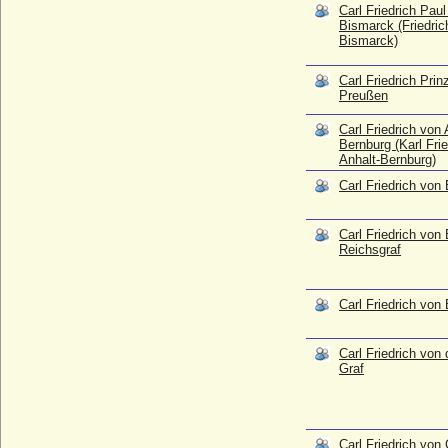
Carl Friedrich von Baden
Carl Friedrich Pau
Bismarck (Friedric
* 13.09.1784; + 01.03.1785
Bismarck)
Carl Friedrich von Bassewitz, Reichsgraf
* 19.03.1720; + 14.05.1783
Carl Friedrich Prin
Preußen
Carl Friedrich von Beust
* 29.10.1702; + 23.05.1782
Carl Friedrich von 
Carl Friedrich von der Goltz, Graf
Bernburg (Karl Fri
* 27.07.1727; + 03.12.1805
Anhalt-Bernburg)
Carl Friedrich von Goldbeck (1)
Carl Friedrich von
* 16.06.1675; + 14.09.1759
Carl Friedrich von Goldbeck (2)
Carl Friedrich von
* 03.09.1768; + 04.05.1867
Reichsgraf
Carl Friedrich von Mandelsloh
* 18.08.1705; + 04.02.1763
Carl Friedrich von
Carl Friedrich von Sachsen-Weimar-
Eisenach
* 02.02.1783; + 08.07.1853
Carl Friedrich von 
Graf
Carl Friedrich von Schlippenbach (Karl
Friedrich von Schlippenbach), Graf
* 07.09.1658; + 09.01.1723
Carl Friedrich von Seherr-Thoß (Friedrich
Carl Friedrich von