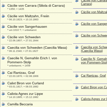
Cäcilie von Carrara 
Carrara)
Cäcilie von Carrara (Siliola di Carrara)
* 1350; + 1435
Cäcilie von Maltza
Cäcilie von Maltzahn, Freiin
* 06.10.1823; + 10.10.1863
Cäcilie von Sange
Cäcilie von Sangerhausen
* um 1010 ?; + unbekannt
Cäcilie von Schwe
Cäcilie von Schweden
* 22.06.1807; + 27.01.1844
Caecilia von Sch
Caecilia von Schweden (Caecilia Wasa)
(Caecilia Wasa)
* 06.11.1540; + 27.01.1627
Caecilie N, Gemahlin Erich I. von
Caecilie N, Gemahl
Pommern-Stolp
von Pommern-Stol
* unbekannt; + 1459
Cai Rantzau, Graf
Cai Rantzau, Graf
* 22.03.1870; + 02.08.1906
Calixt Biron von Curland
* 03.01.1817; + 08.03.1882
Calixt Biron von C
Calixta Agnes zur Lippe
* 14.10.1895; + 15.12.1982
Calixta Agnes zur 
Camilla Beccaria