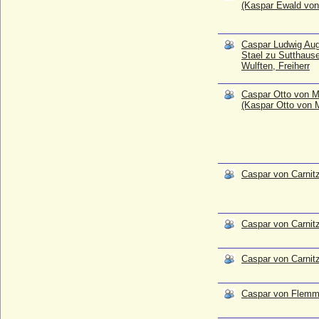
+ 1646
(Kaspar Ewald vo
Caspar von Lepel
* ?; + 24.02.1633
Caspar Ludwig Au
Caspar von Miaskowski (Kaspar von
Stael zu Sutthaus
Wulften, Freiherr
Miaskowski)
+ 09.05.1820
Caspar Otto von 
Caspar von Oppen (Kaspar von Oppen)
(Kaspar Otto von
(1)
* 1516; + 09.02.1577
Caspar von Oppen (Kaspar von Oppen)
(2)
* um 1591 (1593 ?); + 15.11.1649
Caspar von Carnitz
Casper Ernst von Küssow
* 1634; + 28.10.1686
Cassandra Luci
Caspar von Carnitz
* 1785; + 1863
Catalina de Borja
Caspar von Carnitz
+ 1468
Catalina de Foix (Catherine de Foix,
Katharina von Navarra)
Caspar von Flemm
* 1468; + 12.02.1517