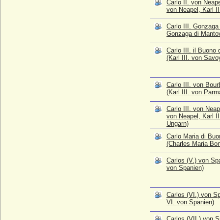
Carlos (VI.) von Spanien (Karl VI. von
Carlo II. von Neapel
von Neapel, Karl II
Spanien)
* 31.01.1818; + 13.01.1861
Carlo III. Gonzaga 
Carlos (VII.) von Spanien (Karl VII. von
Gonzaga di Manto
Spanien)
* 30.03.1848; + 18.07.1909
Carlo III. il Buono
(Karl III. von Savo
Carlos de Austria (Don Carlos)
* 08.07.1545; + 24.07.1568
Carlos I. von Portugal
Carlo III. von Bou
* 28.09.1863; + 01.02.1908
(Karl III. von Parm
Carlos III. von Spanien (Karl III. von
Carlo III. von Neape
Spanien)
von Neapel, Karl II
* 20.01.1716; + 14.12.1788
Ungarn)
Carlos IV. von Spanien (Karl IV. von
Carlo Maria di Buo
Spanien)
(Charles Maria Bon
* 11.11.1748; + 20.01.1819
Carlos (V.) von Sp
Carlos Morales y Quintana
von Spanien)
* 31.12.1970;
Carlos von Bourbon-Sizilien (Carlos de
Borbón-Dos Sicilias)
Carlos (VI.) von S
VI. von Spanien)
* 16.01.1938;
Carlos Zurita y Delgado
Carlos (VII.) von S