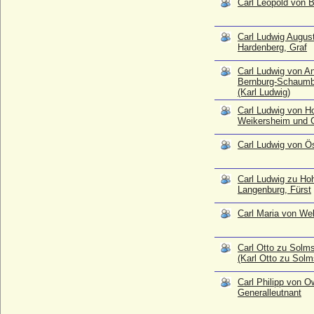
Carl Leopold von B
Carl Philipp von Owstin, Generalleutnant
* 15.10.1736; + 26.11.1811
Carl Ludwig Augus
Hardenberg, Graf
Carl Philip von Schweden
* 13.05.1979;
Carl Ludwig von An
Carl Philipp Christian von Wartensleben,
Bernburg-Schaum
Reichsgraf
(Karl Ludwig)
* 11.02.1689; + 03.01.1760
Carl Ludwig von H
Weikersheim und 
Carl Philipp zu Innhausen und
Knyphausen, Reichsfreiherr
Carl Ludwig von Ös
* 05.03.1711; + 07.09.1784
Carl Siegfried von Hoym, Reichsgraf
* 09.07.1675; + 02.04.1738
Carl Ludwig zu Ho
Langenburg, Fürst
Carl Theodor August von Scheel-Plessen,
Graf
Carl Maria von We
* 18.03.1811; + 07.07.1892
Carl Theodor zu Toerring-Jettenbach
Carl Otto zu Solm
* 22.09.1900; + 14.05.1967
(Karl Otto zu Sol
Carl von Daun
* vor 1579; + 1637
Carl Philipp von O
Generalleutnant
Carl von Patow, Freiherr
* 1880; + 04.05.1960