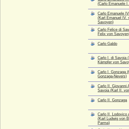
(Carlo Emanuele I.
Carlo II. von Neapel (Karl II. von Neapel,
Karl II. von Anjou)
Carlo Emanuele IV
* 1254; + 06.05.1309
(Karl Emanuel IV. 
Savoyen)
Carlo III. Gonzaga (Carlo II. Gonzaga di
Mantova)
Carlo Felice di Sav
Felix von Savoyen
* 03.10.1629; + 14.08.1665
Carlo III. il Buono di Savoia (Karl III. von
Carlo Galdo
Savoyen)
* 10.10.1486; + 17.08.1553
Carlo I. di Savoia (
Carlo III. von Bourbon-Parma (Karl III. von
Kämpfer von Savo
Parma)
* 14.01.1823; + 27.03.1854
Carlo I. Gonzaga (C
Gonzaga-Nevers)
Carlo III. von Neapel (Karl III. von Neapel,
Karl II. von Ungarn)
Carlo II. Giovanni
* 1345; + 24.02.1386
Savoia (Karl II. v
Carlo Maria di Buonaparte (Charles Maria
Bonaparte)
Carlo II. Gonzaga
* 29.03.1746; + 24.02.1785
Carlos (V.) von Spanien (Karl V. von
Carlo II. Lodovico
Spanien)
(Karl Ludwig von 
* 29.3.1788; + 10.3.1855
Parma)