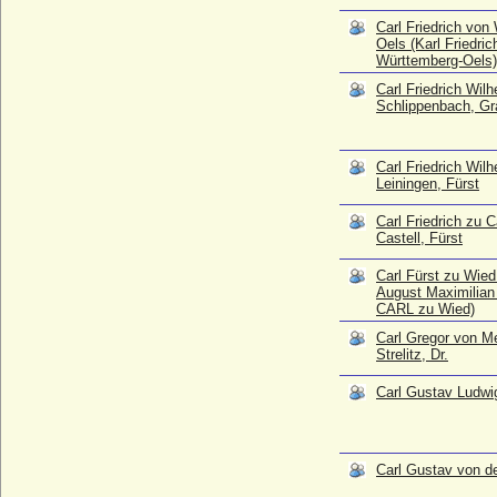
Carl Gustav Ludwig von Moltke
Carl Friedrich von
Oels (Karl Friedric
* 04.01.1754; + 21.01.1838
Württemberg-Oels)
Carl Gustav von der Decken
Carl Friedrich Wil
* 1725; + 1780
Schlippenbach, Gr
Carl Gustav zu Ysenburg und Büdingen in
Büdingen, Fürst
* 11.09.1875; + 15.05.1941
Carl Friedrich Wil
Leiningen, Fürst
Carl Heinrich Bernd von Bohlen,
Reichsgraf
Carl Friedrich zu C
* 1705; + 15.11.1757
Castell, Fürst
Karl Heinrich Friedrich von der Goltz (Karl
Carl Fürst zu Wied 
Friedrich Heinrich von der Goltz), Graf
August Maximilian
* 08.06.1775; + 13.10.1822
CARL zu Wied)
Carl Heinrich Georg Ludwig von Ploetz
Carl Gregor von M
(Carl Heinrich von Ploetz)
Strelitz, Dr.
* 18.08.1799; + 30.12.1872
Carl Gustav Ludwi
Carl Hugo von Bourbon-Parma (Carlos
Hugo von Bourbon-Parma)
* 08.04.1930;
Carl I. Alexander von Württemberg (Carl
Carl Gustav von d
Alexander), Herzog