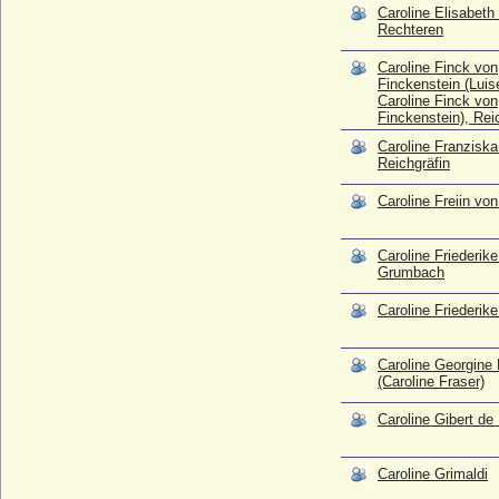
Caroline Elisabeth
* 18.07.1793; + 23.11.1879
Rechteren
Caroline Grimaldi
* 23.01.1957;
Caroline Finck von
Finckenstein (Luis
Caroline Jacobine Sophie von Friesen
Caroline Finck von
* 07.10.1781; + 1856
Finckenstein), Rei
Caroline Leroy Appleton
Caroline Franziska
* 03.10.1840; + 19.11.1911
Reichgräfin
Caroline Louisa Burnaby
Caroline Freiin vo
* 05.12.1832; + 06.07.1918
Caroline Louise von Sachsen-Weimar-
Caroline Friederik
Eisenach
Grumbach
* 18.07.1786; + 20.01.1816
Caroline Luise von Wulffen
Caroline Friederik
* ?; + 1774
Caroline Marianne Luise Antoinette von
Caroline Georgine 
Bothmer
(Caroline Fraser)
* 17.10.1772; + 26.04.1848
Caroline Gibert de
Caroline Marianne von Mecklenburg-
Strelitz
* 10.01.1821; + 01.06.1876
Caroline Grimaldi
Caroline Mathilde von Großbritannien,