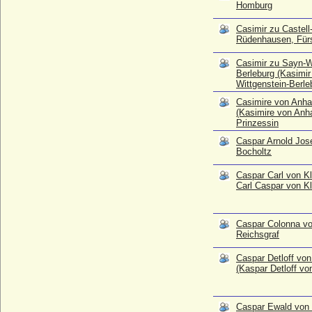
Homburg
* 10.06.1639; + 10.12.1694
Caspar Ludwig August von Stael zu
Casimir zu Castell
Rüdenhausen, Für
Sutthausen und Wulften, Freiherr
* 16.07.1796; + 13.12.1848
Casimir zu Sayn-W
Caspar Otto von Massow (Kaspar Otto
Berleburg (Kasimir
von Massow)
Wittgenstein-Berle
* 21.03.1665; + 12.06.1736
Casimire von Anha
(Kasimire von Anh
Caspar von Carnitz (1)
Prinzessin
+ nach 1583
Caspar Arnold Jos
Caspar von Carnitz (2)
Bocholtz
* kein Geburtsjahr, urkdl. 1603, 1605, 1621; + kein
Todesjahr
Caspar Carl von Kl
Caspar von Carnitz (3)
Carl Caspar von Kl
* 16.10.1590 (Taufdat.); + 20.12.1641
Caspar von Flemming
Caspar Colonna vo
* vor 1480; + nach 1551
Reichsgraf
Caspar von Klitzing (Kaspar von Klitzing)
* 1581; + 02.03.1638
Caspar Detloff von
(Kaspar Detloff vo
Caspar von Lehndorff (1)
* 1522; + 16.07.1576
Caspar von Lehndorff (2)
Caspar Ewald vo