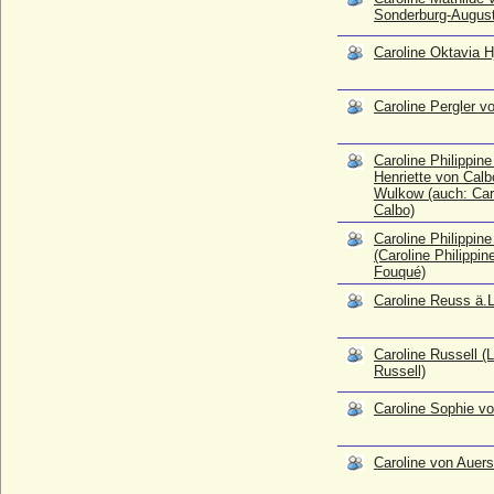
Sonderburg-Augus
Caroline von Auersperg
* 06.05.1809; + 14.12.1900
Caroline Oktavia H
Caroline von Bismarck-Bohlen, Gräfin
* 31.03.1851; + 12.10.1912
Caroline Pergler v
Caroline von Brandenburg-Ansbach
* 11.03.1683; + 01.12.1737
Caroline Philippine
Caroline von Braunschweig-Wolfenbüttel
Henriette von Calb
Wulkow (auch: Car
* 17.05.1768; + 07.08.1821
Calbo)
Caroline von Carlowitz (Caroline Regina
Caroline Philippine
von Carlowitz)
(Caroline Philippin
* 12.12.1731; + 16.09.1755
Fouqué)
Caroline von Haeseler (verehel. Caroline
Caroline Reuss ä.L
von Berg)
* 19.10.1760; + 15.11.1826
Caroline Russell (
Caroline von Österreich (Karolina
Russell)
Ferdinanda von Österreich)
* 08.04.1801; + 22.05.1832
Caroline Sophie v
Caroline von Oranien-Nassau
* 28.02.1743; + 06.05.1787
Caroline von Auer
Caroline von Pflugk-Strehla
* ?; + 1793