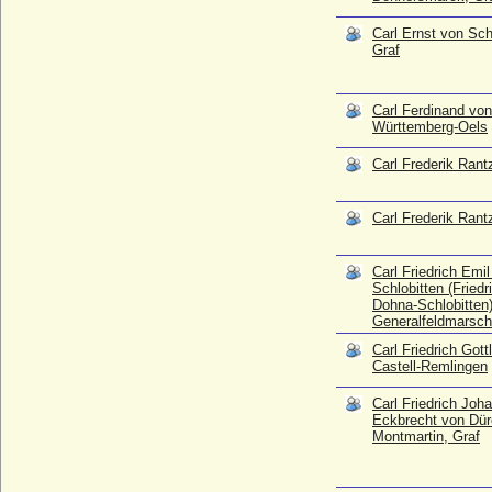
Carl Frederik Rantzau, Graf
* 12.05.1818; + 27.04.1897
Carl Ernst von Sc
Graf
Carl Frederik Rantzau, Graf
* 10.05.1846; + 15.06.1925
Carl Friedrich Emil zu Dohna-Schlobitten
Carl Ferdinand von
(Friedrich zu Dohna-Schlobitten), Graf,
Württemberg-Oels
Generalfeldmarschal
* 04.03.1784; + 21.02.1859
Carl Frederik Rant
Carl Friedrich Gottlieb zu Castell-
Remlingen
Carl Frederik Rant
* 16.04.1679; + 09.05.1743
Carl Friedrich Johann Eckbrecht von
Dürckheim-Montmartin, Graf
Carl Friedrich Emi
Schlobitten (Friedr
* 15.11.1770; + 01.08.1836
Dohna-Schlobitten)
Carl Friedrich Paul Leopold von Bismarck
Generalfeldmarsch
(Friedrich von Bismarck)
Carl Friedrich Gott
* 10.06.1803; + 28.01.1879
Castell-Remlingen
Carl Friedrich Prinz von Preußen
Carl Friedrich Joh
* 20.01.2013;
Eckbrecht von Dü
Carl Friedrich von Anhalt-Bernburg (Karl
Montmartin, Graf
Friedrich von Anhalt-Bernburg)
* 13.07.1668; + 22.04.1721