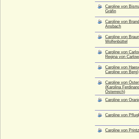
Caroline von Bism
Caroline von Printzen
Gräfin
* 18.08.1734; + 08.04.1799
Caroline von Bran
Caroline von Rohr (Dorothea Sophia
Ansbach
Friederica Caroline von Rohr)
* 17.10.1771; + 12.03.1816
Caroline von Brau
Caroline von Stael-Sutthausen, Freiin
Wolfenbüttel
* 05.02.1829; + 18.08.1894
Caroline von Carlo
Caroline von Wartensleben
Regina von Carlowi
* 06.04.1844; + 10.07.1905
Caroline von Haese
Caroline von und zu Weichs zu Rösberg,
Caroline von Berg)
Freiin
* 08.05.1773; + 26.09.1845
Caroline von Öster
Caroline von Wrbna und Freudenthal
(Karolina Ferdinan
Österreich)
* 11.12.1815; + 18.10.1843
Caroline von Oran
Caroline Zinkow (Caroline Wilhelmine
Zinkow oder auch Zinnow)
* 1752; + 07.03.1800
Caroline von Pflug
Caroline Wilhelmina Sophia von Hessen-
Kassel
* 10.05.1732; + 22.05.1759
Caroline von Print
Caroline Willich, gen. von Pöllnitz