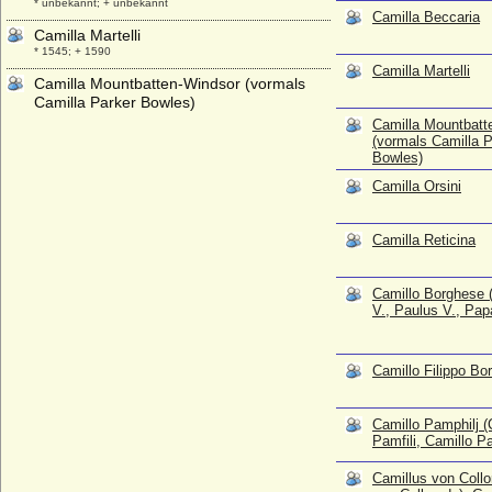
* unbekannt; + unbekannt
Camilla Beccaria
Camilla Martelli
* 1545; + 1590
Camilla Martelli
Camilla Mountbatten-Windsor (vormals
Camilla Parker Bowles)
* 17.07.1947;
Camilla Mountbatt
(vormals Camilla P
Camilla Orsini
Bowles)
* 1603; + 1685
Camilla Orsini
Camilla Reticina
* 1589; + 1662
Camilla Reticina
Camillo Borghese (Papst Paul V., Paulus
V., Papa Paolo V.)
* 17.09.1552; + 28.01.1621
Camillo Borghese 
V., Paulus V., Pap
Camillo Filippo Borghese
* 19.07.1775; + 09.05.1832
Camillo Pamphilj (Camillo Pamfili, Camillo
Camillo Filippo Bo
Pamfilj)
* um 1539/um 1545; + 25.08.1610 (auch: 1580)
Camillo Pamphilj (
Camillus von Colloredo (Camillo von
Pamfili, Camillo Pa
Colloredo), Graf
* 07.05.1612; + 1654
Camillus von Collo