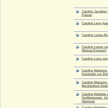
Irland und Hannover
* 11.07.1751; + 10.05.1775
Caroline Jacobine
Caroline Mathilde von Holstein-
Friesen
Sonderburg-Augustenburg
* 25.01.1860; + 20.02.1932
Caroline Leroy App
Caroline Oktavia Hjelm
* 10.04.1834; + 09.07.1918
Caroline Louisa B
Caroline Pergler von Perglas
* 1816; + 1888
Caroline Louise v
Caroline Philippine Christiane Henriette
Weimar-Eisenach
von Calbow a.d.H. Wulkow (auch: Caroline
von Calbo)
Caroline Luise von
* 15.01.1790; + 18.08.1823
Caroline Philippine von Briest (Caroline
Caroline Marianne 
Philippine de la Motte-Fouqué)
Antoinette von Bo
* 07.10.1775; + 21.07.1831
Caroline Marianne
Caroline Reuss ä.L.
Mecklenburg-Streli
* 13.07.1884; + 17.01.1905
Caroline Russell (Lady Caroline Russell)
Caroline Mathilde 
* 1742; + 26.11.1811
Großbritannien, Ir
Hannover
Caroline Sophie von Bothmer
Caroline Mathilde 
* 21.08.1707; + 22.01.1751