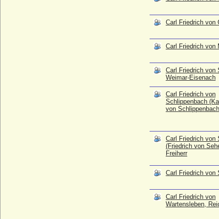
von Seherr-Thoß), Freiherr
* 17.06.1754; + 04.03.1814
Carl Friedrich von
Carl Friedrich von Siemens
* 05.09.1872; + 09.07.1941
Carl Friedrich von
Carl Friedrich von Wartensleben,
Reichsgraf
* 13.03.1710; + 06.03.1778
Carl Friedrich von
Carl Friedrich von Württemberg-Oels (Karl
Weimar-Eisenach
Friedrich II. von Württemberg-Oels)
* 17.02.1690; + 14.12.1761
Carl Friedrich von
Schlippenbach (Kar
Carl Friedrich Wilhelm von Schlippenbach,
von Schlippenbach
Graf
* 15.06.1772; + 20.09.1830
Carl Friedrich Wilhelm zu Leiningen, Fürst
Carl Friedrich von
* 14.08.1724; + 09.01.1807
(Friedrich von Seh
Freiherr
Carl Friedrich zu Castell-Castell, Fürst
* 08.05.1897; + 10.05.1945
Carl Friedrich von
Carl Fürst zu Wied (Friedrich August
Maximilian Wilhelm CARL zu Wied)
* 27.10.1961;
Carl Friedrich von
Wartensleben, Rei
Carl Gregor von Mecklenburg-Strelitz, Dr.
* 14.03.1933;