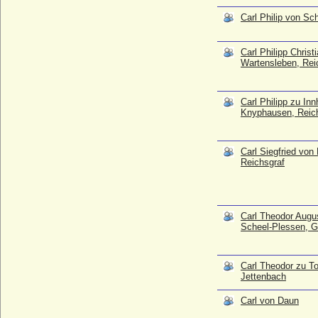
Carl von Sachsen-Kurland (Karl von
Carl Philip von S
Sachsen-Kurland)
* 13.07.1733; + 16.06.1796
Carl Philipp Christ
Carl von Schönburg-Glauchau
Wartensleben, Rei
* 26.07.1899; + 12.04.1945
Carl von Schweden (Oscar Carl Wilhelm
Carl Philipp zu In
von Schweden)
Knyphausen, Reich
* 27.02.1861; + 24.10.1951
Carl von Vincke (Karl von Vincke), Freiherr
* 12.12.1770; + 29.09.1813
Carl Siegfried von
Reichsgraf
Carl von Württemberg
* 01.08.1936;
Carl von Württemberg-Juliusburg-
Bernstadt (Karl von Württemberg-
Carl Theodor Augu
Bernstadt)
Scheel-Plessen, G
* 11.03.1682; + 08.02.1745
Carl Wilhelm Ludwig von Kröcher
* 17.08.1790; + 13.02.1841
Carl Theodor zu To
Jettenbach
Carl Wilhelm von Carlowitz
* 19.03.1742; + 1806
Carl von Daun
Carl Wilhelm von Jeetze (Karl Wilhelm von