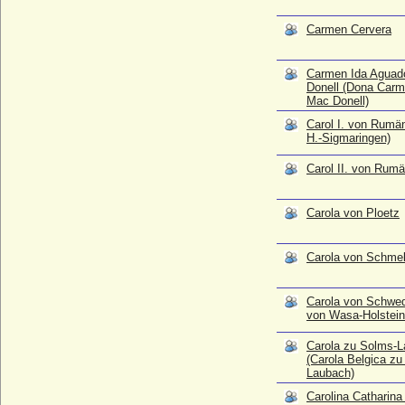
zu Solms-Laubach)
* 04.01.1667; + 25.09.1752
Carmen Cervera
Carolina Catharina bei Rhein zu
Birkenfeld-Gelnhausen
Carmen Ida Aguad
* 19.12.1699; + 11.05.1785
Donell (Dona Car
Mac Donell)
Carolina Christina von Sachsen-Eisenach
* 15.04.1699; + 25.07.1743
Carol I. von Rumän
H.-Sigmaringen)
Carolina Clotilde de Beauharnais
* 15.01.1816; + 25.01.1816
Carol II. von Rumä
Carolina dei Conti Rignon
* 17.02.1904; + 20.09.1975
Carola von Ploetz
Carolina Maria Anna Cardinali
* 24.02.1823; + 09.10.1879
Carola von Schmel
Carolina Maria von Parma
* 22.11.1770; + 01.03.1804
Carolina von Collalto
Carola von Schwed
von Wasa-Holstein
* 18.01.1818; + 27.11.1855
Carolina von Erbach-Fürstenau
Carola zu Solms-
* 29.09.1700; + 07.05.1758
(Carola Belgica zu
Laubach)
Carolina von Voß (Carolina von Voss),
Gräfin
Carolina Catharina