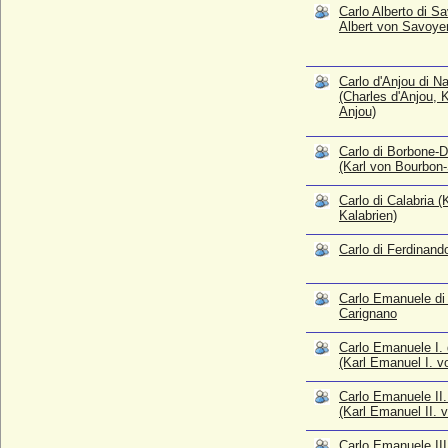
Carlo Alberto di Sa
Carlo Emanuele IV. di Savoia (Karl
Albert von Savoye
Emanuel IV. von Savoyen)
* 24.05.1751; + 06.10.1819
Carlo Felice di Savoia (Karl Felix von
Carlo d'Anjou di Nap
Savoyen)
(Charles d'Anjou, K
Anjou)
* 06.04.1765; + 27.04.1831
Carlo Galdo
Carlo di Borbone-D
* 26.03.1954;
(Karl von Bourbon-S
Carlo I. di Savoia (Karl I. der Kämpfer von
Carlo di Calabria (
Savoyen)
Kalabrien)
* 29.03.1468; + 13.03.1490
Carlo I. Gonzaga (Carlo I di Gonzaga-
Carlo di Ferdinand
Nevers)
* 06.05.1580; + 20.09.1637
Carlo Emanuele di
Carlo II. Giovanni Amedeo di Savoia (Karl
Carignano
II. von Savoyen)
* 23.06.1489; + 16.04.1496
Carlo Emanuele I. 
(Karl Emanuel I. 
Carlo II. Gonzaga
* 1609; + 31.08.1631
Carlo Emanuele II.
Carlo II. Lodovico di Borbone (Karl Ludwig
(Karl Emanuel II.
von Bourbon-Parma)
* 22.12.1799; + 16.04.1883
Carlo Emanuele III