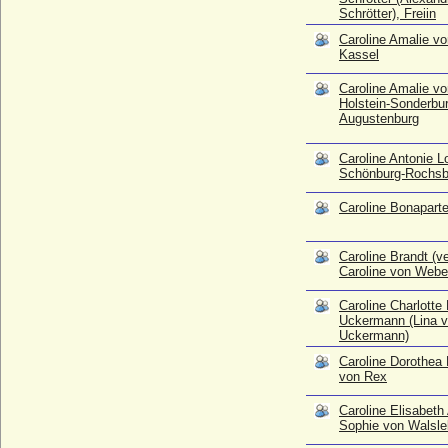
Schrötter), Freiin
Caroline Elisabeth Agnes Sophie von
Caroline Amalie v
Walsleben
Kassel
* 08.01.1781; + 06.09.1857
Caroline Elisabeth van Rechteren
Caroline Amalie v
* 09.10.1833; + 03.07.1867
Holstein-Sonderbur
Augustenburg
Caroline Finck von Finckenstein (Luise
Amalie Caroline Finck von Finckenstein),
Caroline Antonie L
Reichsgräfin
Schönburg-Rochsbu
* 23.10.1746; + 23.02.1825
Caroline Franziska von Brühl, Reichgräfin
Caroline Bonapart
* 23.03.1783; + 15.03.1804
Caroline Freiin von Berlepsch
Caroline Brandt (ve
* 09.01.1820; + 21.02.1877
Caroline von Webe
Caroline Friederike von Salm-Grumbach
Caroline Charlotte
* 04.04.1733; + 23.07.1783
Uckermann (Lina 
Uckermann)
Caroline Friederike von Wedel
* 19.02.1748; + 05.01.1780
Caroline Dorothea 
von Rex
Caroline Georgine Frazer (Caroline
Fraser)
Caroline Elisabeth
* 13.04.1810; + 10.02.1879
Sophie von Walsl
Caroline Gibert de Lametz