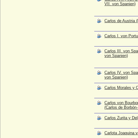
* 09.10.1943;
VII. von Spanien)
Carlota Joaquina von Spanien
* 25.04.1775; + 07.01.1830
Carlos de Austria 
Carmen Cervera
* 23.04.1943;
Carlos I. von Portu
Carmen Ida Aguado y Mac Donell (Dona
Carmen Aguado y Mac Donell)
* 28.06.1847; + 24.06.1880
Carlos III. von Span
von Spanien)
Carol I. von Rumänien (Karl von H.-
Sigmaringen)
* 20.04.1839; + 10.10.1914
Carlos IV. von Spa
Carol II. von Rumänien
von Spanien)
* 16.10.1893; + 04.04.1953
Carlos Morales y 
Carola von Ploetz
* 25.05.1880; + 27.06.1971
Carlos von Bourbon
Carola von Schmeling
(Carlos de Borbón-
* 02.04.1886; + nach 1945
Carola von Schweden (Carola von Wasa-
Carlos Zurita y De
Holstein-Gottorp)
* 05.08.1833; + 15.12.1907
Carlota Joaquina 
Carola zu Solms-Laubach (Carola Belgica