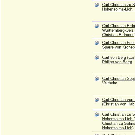
Carl Christian Erdmann von Württemberg-
Carl-Christian zu 
Oels (Karl Christian Erdmann)
Hohensolms-Lich, 
* 26.10.1716; + 14.12.1792
Carl Christian Friedrich Henning Sparre
Carl Christian Er
von Kroneberg, Graf
Württemberg-Oels 
* 12.07.1801; + 26.09.1849
Christian Erdmann
Carl von Berg (Carl Christian Philipp von
Carl Christian Frie
Berg)
Sparre von Kroneb
* ?; + 1842
Carl von Berg (Carl
Carl Christian Septimus von Veltheim
Philipp von Berg)
* 13.03.1751; + 10.11.1796
Carl Christian von Habsburg (Christian
von Habsburg)
Carl Christian Sep
* 26.08.1954;
Veltheim
Carl Christian zu Solms-Hohensolms-Lich
(Karl Christian zu Solms-Hohensolms-
Lich), Fürst
Carl Christian von
(Christian von Hab
* 16.09.1725; + 22.03.1803
Carl Christoph von Schlippenbach, Graf
Carl Christian zu 
* 04.07.1700; + 25.04.1766
Hohensolms-Lich (
Christian zu Solms
Carl Detlef von Krassow (Carl Detlof von
Hohensolms-Lich),
Krassow), Freiherr