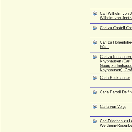
* 02.10.1798; + 28.07.1849
Carlo d'Anjou di Napoli et Sicilia (Charles
Carl Wilhelm von J
d'Anjou, Karl I. von Anjou)
Wilhelm von Jeetz
* 1226; + 07.01.1285
Carlo di Borbone-Due Sicilie (Karl von
Carl zu Castell-Cas
Bourbon-Sizilien)
* 10.11.1870; + 11.11.1949
Carl zu Hohenlohe
Carlo di Calabria (Karl von Kalabrien)
Fürst
* 1298; + 09.11.1328
Carl zu Innhausen
Carlo di Ferdinando de' Medici
Knyphausen (Carl 
* 19.03.1595; + 17.06.1666
Georg zu Innhaus
Knyphausen), Graf
Carlo Emanuele di Savoia-Carignano
* 24.10.1770; + 16.08.1800
Carla Blickhauser
Carlo Emanuele I. di Savoia (Karl Emanuel
I. von Savoyen)
Carla Parodi Delfi
* 12.01.1562; + 26.07.1630
Carlo Emanuele II. di Savoia (Karl
Emanuel II. von Savoyen)
Carla von Voigt
* 20.06.1634; + 12.06.1675
Carlo Emanuele III. di Savoia (Carlo
Carl-Friedrich zu 
Emanuele I. di Sardegna)
Wertheim-Rosenbe
* 27.04.1701; + 20.02.1773