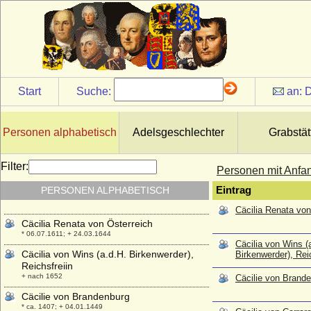
Start
Suche:
an:
D
Personen alphabetisch
Adelsgeschlechter
Grabstät
Filter:
Personen mit Anfa
PERSONEN ALPHABETISCH
Eintrag
Cäcilia Renata von
Cäcilia Renata von Österreich
* 06.07.1611; + 24.03.1644
Cäcilia von Wins (
Cäcilia von Wins (a.d.H. Birkenwerder),
Birkenwerder), Rei
Reichsfreiin
+ nach 1652
Cäcilie von Brand
Cäcilie von Brandenburg
* ca. 1407; + 04.01.1449