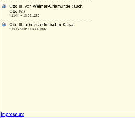
Otto III. von Weimar-Orlamünde (auch
Otto IV.)
* 1244; + 13.05.1285
Otto III., römisch-deutscher Kaiser
* 15.07.980; + 05.04.1002
Otto Julius von Maltzan, Reichsfreiherr
* 01.09./11.09.1697; + 30.03.1745
Otto Karl Friedrich Heinrich von Veltheim
(Friedrich von Veltheim)
* 22.05.1770; + 05.06.1805
Otto Karl Sigismund von Karstedt
* 20.01.1811; + 26.01.1888
Otto Ludwig von Schönburg-Hartenstein
* 16.09.1643; + 22.11.1701
Otto Ludwig von Veltheim
* 20.03.1672; + 01.03.1714
Otto Ludwig Wilhelm Ferdinand von der
Impressum
Schulenburg (Wilhelm von der
Schulenburg)
* 15.06.1806; + 05.05.1883
Ottonia Henriette von Arnim