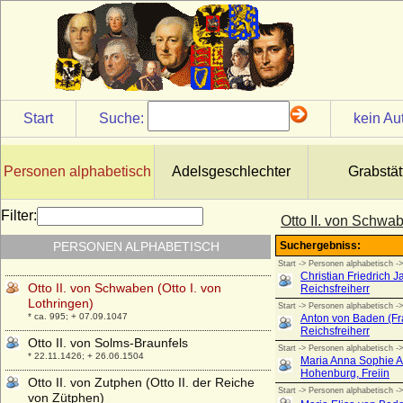
* um 1380; + 18.02.1463
Otto II. von Braunschweig-Lüneburg (Otto
II. der Strenge)
* um 1266; + 10.04.1330
Otto II. von Habsburg, Graf
+ 08.11.1111
Start
Suche:
kein Au
Otto II. von Nassau-Dillenburg
* um 1300; + 1350
Otto II. von Pommern-Stettin
Personen alphabetisch
Adelsgeschlechter
Grabstät
* 1380; + 27.03.1428
Otto II. von Rietberg
Filter:
Otto II. von Schwab
+ 18.07.1389
PERSONEN ALPHABETISCH
Otto II. von Scheyern
+ 1122 ?
Otto II. von Schwaben (Otto I. von
Lothringen)
* ca. 995; + 07.09.1047
Otto II. von Solms-Braunfels
* 22.11.1426; + 26.06.1504
Otto II. von Zutphen (Otto II. der Reiche
von Zütphen)