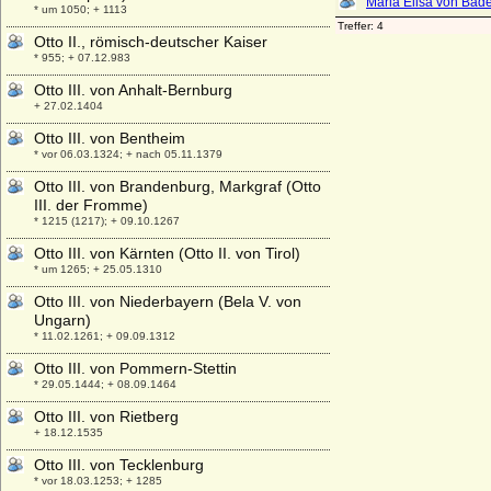
* um 1050; + 1113
Otto II., römisch-deutscher Kaiser
* 955; + 07.12.983
Otto III. von Anhalt-Bernburg
+ 27.02.1404
Otto III. von Bentheim
* vor 06.03.1324; + nach 05.11.1379
Otto III. von Brandenburg, Markgraf (Otto
III. der Fromme)
* 1215 (1217); + 09.10.1267
Otto III. von Kärnten (Otto II. von Tirol)
* um 1265; + 25.05.1310
Otto III. von Niederbayern (Bela V. von
Ungarn)
* 11.02.1261; + 09.09.1312
Otto III. von Pommern-Stettin
* 29.05.1444; + 08.09.1464
Otto III. von Rietberg
+ 18.12.1535
Otto III. von Tecklenburg
* vor 18.03.1253; + 1285