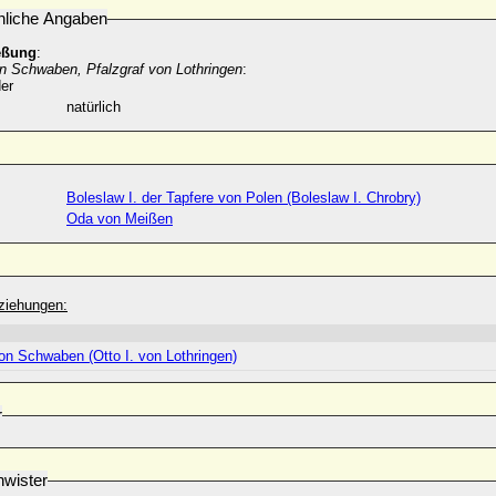
nliche Angaben
eßung
:
on Schwaben, Pfalzgraf von Lothringen
:
er
natürlich
Boleslaw I. der Tapfere von Polen (Boleslaw I. Chrobry)
Oda von Meißen
ziehungen:
von Schwaben (Otto I. von Lothringen)
r
wister