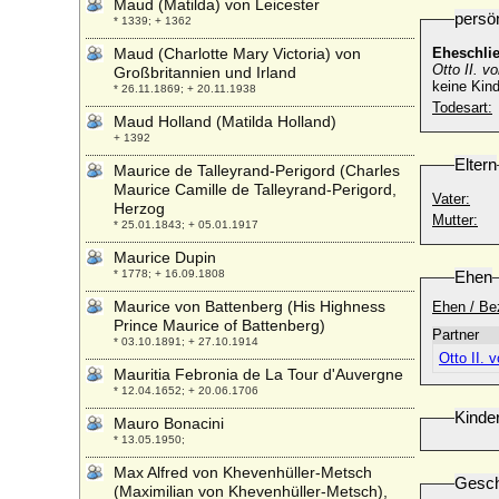
Maud (Matilda) von Leicester
persö
* 1339; + 1362
Maud (Charlotte Mary Victoria) von
Eheschli
Otto II. v
Großbritannien und Irland
keine Kind
* 26.11.1869; + 20.11.1938
Todesart:
Maud Holland (Matilda Holland)
+ 1392
Eltern
Maurice de Talleyrand-Perigord (Charles
Maurice Camille de Talleyrand-Perigord,
Vater:
Herzog
Mutter:
* 25.01.1843; + 05.01.1917
Maurice Dupin
* 1778; + 16.09.1808
Ehen
Maurice von Battenberg (His Highness
Ehen / Be
Prince Maurice of Battenberg)
Partner
* 03.10.1891; + 27.10.1914
Otto II. 
Mauritia Febronia de La Tour d'Auvergne
* 12.04.1652; + 20.06.1706
Kinde
Mauro Bonacini
* 13.05.1950;
Max Alfred von Khevenhüller-Metsch
Gesch
(Maximilian von Khevenhüller-Metsch),