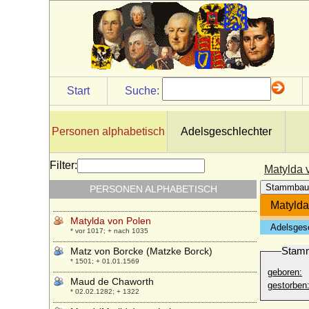
+ nach 1573
Matthias von Veltheim
* um 1558; + 30.10.1592
Matthias von Zieten auf Dechtow
* ?; + 1594
Matthias von Zieten auf Wustrau
Start
Suche:
* ?; + 1637
Matthieu de Boulogne (Matthäus von
Elsass, Matthieu de Lorräine)
Personen alphabetisch
Adelsgeschlechter
* um 1140; + 25.07.1173
Matylda Bartos
Filter:
Matylda 
* 14.03.1882; + 15.08.1967
Stammbau
PERSONEN ALPHABETISCH
Matylda Radziwillówna
* 16.10.1836; + 05.01.1918
Matylda
Matylda von Polen
Adelsges
* vor 1017; + nach 1035
Stam
Matz von Borcke (Matzke Borck)
* 1501; + 01.01.1569
geboren:
Maud de Chaworth
gestorben
* 02.02.1282; + 1322