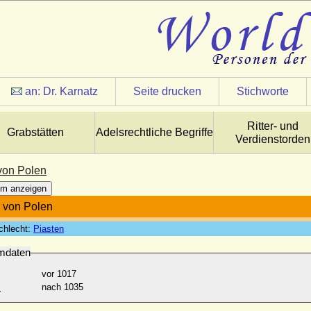
an:
Dr. Karnatz
Seite drucken
Stichworte
Ritter- und
Grabstätten
Adelsrechtliche Begriffe
Verdienstorden
von Polen
m anzeigen
 von Polen
chlecht:
Piasten
mdaten
vor 1017
:
nach 1035