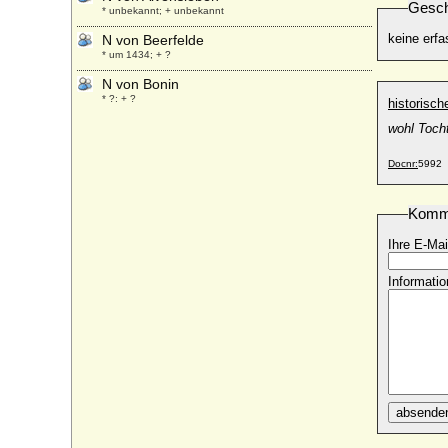
Gesch
* unbekannt; + unbekannt
keine erfa
N von Beerfelde
* um 1434; + ?
N von Bonin
* ?; + ?
historisc
N von Lützendorf
wohl Toch
* unbekannt; + unbekannt
Docnr:
5992
N von Northeim
* unbekannt; + unbekannt
Komm
N von Oertzen (evtl aus der Stargarder
Linie)
Ihre E-Mai
* ?; + ?
N von Pentz
Informatio
* nicht überliefert; + nicht überliefert
N von Plathe
* unbekannt; + unbekannt
N von Urslingen
* unbekannt; + unbekannt
N von Weida
absende
+ 1363 oder 1366