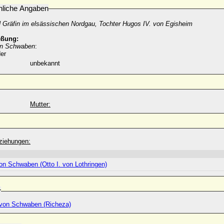
nliche Angaben
 Gräfin im elsässischen Nordgau, Tochter Hugos IV. von Egisheim
eßung:
von Schwaben
:
er
unbekannt
Mutter:
ziehungen:
von Schwaben (Otto I. von Lothringen)
r
von Schwaben (Richeza)