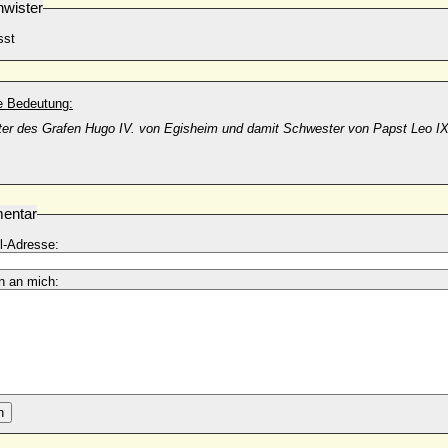
wister
sst
he Bedeutung:
ter des Grafen Hugo IV. von Egisheim und damit Schwester von Papst Leo IX
entar
l-Adresse:
n an mich:
n