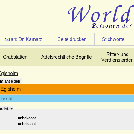
an:
Dr. Karnatz
Seite drucken
Stichworte
Ritter- und
Grabstätten
Adelsrechtliche Begriffe
Verdienstorden
Egisheim
m anzeigen
 Egisheim
chlecht:
mdaten
unbekannt
:
unbekannt