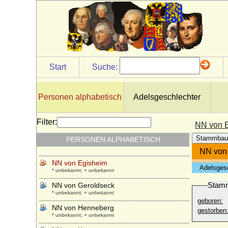
NN Gemahlin von Giselbert von
Luxemburg
* unbekannt; + unbekannt
NN Gemahlin von Gunzelin von
Kuckenburg
* unbekannt; + unbekannt
Start
Suche:
NN Gemahlin von Rütger von Cleve
* unbekannt; + unbekannt
NN Gemahlin von Wilhelm I. von Jülich
Personen alphabetisch
Adelsgeschlechter
* unbekannt; + unbekannt
NN Gräfin von Berg
Filter:
NN von 
* unbekannt; + unbekannt
Stammbau
PERSONEN ALPHABETISCH
NN von Bülow
* keine Daten; + keine Daten
NN von
NN von Egisheim
Adelsges
* unbekannt; + unbekannt
Stam
NN von Geroldseck
* unbekannt; + unbekannt
geboren:
NN von Henneberg
gestorben
* unbekannt; + unbekannt