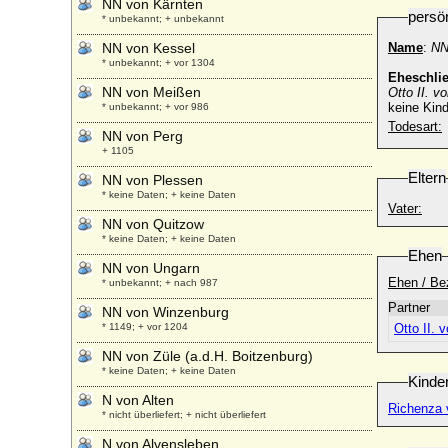
NN von Kärnten
persö
* unbekannt; + unbekannt
NN von Kessel
Name
:
NN
* unbekannt; + vor 1304
Eheschli
NN von Meißen
Otto II. 
keine Kind
* unbekannt; + vor 986
Todesart:
NN von Perg
+ 1105
Eltern
NN von Plessen
* keine Daten; + keine Daten
Vater:
NN von Quitzow
* keine Daten; + keine Daten
Ehen
NN von Ungarn
Ehen / Be
* unbekannt; + nach 987
Partner
NN von Winzenburg
* 1149; + vor 1204
Otto II. 
NN von Züle (a.d.H. Boitzenburg)
* keine Daten; + keine Daten
Kinde
N von Alten
Richenza 
* nicht überliefert; + nicht überliefert
N von Alvensleben