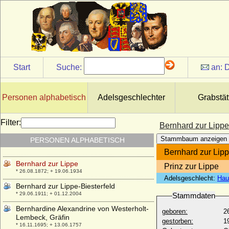
Bernhard von Sachsen-Jena (Bernhard II.
von Sachsen-Jena)
* 14.10.1638; + 03.06.1678
Bernhard von Sachsen-Meiningen
(Bernhard IV.)
* 30.06.1901; + 04.10.1984
Start
Suche:
an:
D
Bernhard von Sachsen-Weimar-Eisenach
* 03.03.1917; + 23.03.1986
Bernhard Wilhelm von Waldow
Personen alphabetisch
Adelsgeschlechter
Grabstät
* 12.08.1736; + 08.09.1802
Bernhard X. von der Schulenburg
Filter:
Bernhard zur Lippe
* 1466; + 22.10.1509/11.03.1510
Stammbaum anzeigen
PERSONEN ALPHABETISCH
Bernhard XI. von der Schulenburg
* vor 1475; + 1500
Bernhard zur Lip
Bernhard zur Lippe
Prinz zur Lippe
* 26.08.1872; + 19.06.1934
Adelsgeschlecht:
Hau
Bernhard zur Lippe-Biesterfeld
* 29.06.1911; + 01.12.2004
Stammdaten
Bernhardine Alexandrine von Westerholt-
geboren:
2
Lembeck, Gräfin
gestorben:
1
* 16.11.1695; + 13.06.1757