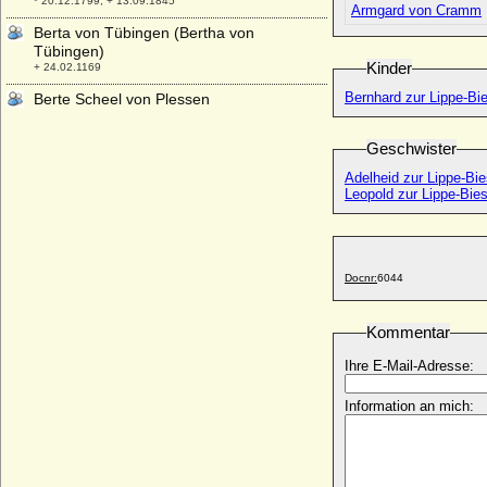
* 20.12.1799; + 13.09.1845
Armgard von Cramm
Berta von Tübingen (Bertha von
Tübingen)
Kinder
+ 24.02.1169
Bernhard zur Lippe-Bie
Berte Scheel von Plessen
* 12.09.1707; + 05.07.1786
Bertha Adelheid von Berlepsch
Geschwister
* 22.11.1819; + 25.04.1896
Adelheid zur Lippe-Bie
Bertha Catharina von Brömbsen
Leopold zur Lippe-Biest
* 26.05.1673; + keine Daten
Bertha de Bourgogne
* 1062; + 1095
Docnr:
6044
Bertha Elisabeth von Jagow
* 06.01.1813; + 20.10.1835
Kommentar
Bertha Faber
* 11.04.1856; + 1940
Ihre E-Mail-Adresse:
Bertha Hagen
* 26.03.1845; + 21.08.1895
Information an mich:
Bertha Hussa-Lamos
* 01.12.1892; + 04.11.1971
Bertha Kinsky von Wchinitz und Tettau