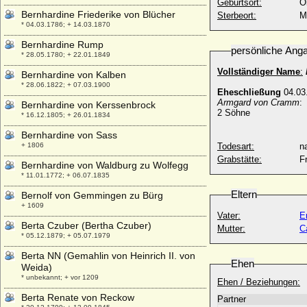
Geburtsort:
O
Bernhardine Friederike von Blücher
Sterbeort:
M
* 04.03.1786; + 14.03.1870
Bernhardine Rump
persönliche Ang
* 28.05.1780; + 22.01.1849
Vollständiger Name
:
Bernhardine von Kalben
* 28.06.1822; + 07.03.1900
Eheschließung
04.03.
Armgard von Cramm
:
Bernhardine von Kerssenbrock
2 Söhne
* 16.12.1805; + 26.01.1834
Bernhardine von Sass
+ 1806
Todesart:
na
Grabstätte:
F
Bernhardine von Waldburg zu Wolfegg
* 11.01.1772; + 06.07.1835
Eltern
Bernolf von Gemmingen zu Bürg
+ 1609
Vater:
E
Berta Czuber (Bertha Czuber)
Mutter:
C
* 05.12.1879; + 05.07.1979
Berta NN (Gemahlin von Heinrich II. von
Ehen
Weida)
* unbekannt; + vor 1209
Ehen / Beziehungen:
Berta Renate von Reckow
Partner