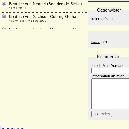
Beatrice von Neapel (Beatrice de Sicilia)
* um 1295; + 1321
Geschwister
Beatrice von Sachsen-Coburg-Gotha
keine erfasst
* 02.04.1884; + 13.07.1966
Beatrice von Sachsen-Coburg und Gotha
* 15.07.1951;
Beatrice von Savoyen
Docnr:
6063
* 1205; + 1266
Beatrice von Savoyen (Beatrix von
Kommentar
Savoyen)
* 1310; + 20.12.1331
Ihre E-Mail-Adresse:
Beatrice von Sizilien-Aragon
Information an mich:
* 1326; + 12.10.1365
Beatrix de Castilla
* 1242; + 27.10.1302
Beatrix de Frangepan
* 1480; + 27.03.1510
Beatrix d'Oliergues (Beatrix d'Olliergues)
absenden
+ nach 1298
Beatrix de Portugal
* 1372; + 1410
Impressum