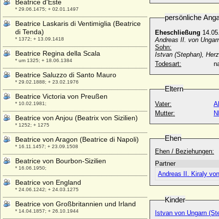
Beatrice d'Este
* 29.06.1475; + 02.01.1497
persönliche Ang
Beatrice Laskaris di Ventimiglia (Beatrice
di Tenda)
Eheschließung
14.05
* 1372; + 13.09.1418
Andreas II. von Ungar
Sohn:
Beatrice Regina della Scala
Istvan (Stephan), Her
* um 1325; + 18.06.1384
Todesart:
na
Beatrice Saluzzo di Santo Mauro
* 29.02.1888; + 23.02.1976
Eltern
Beatrice Victoria von Preußen
Vater:
A
* 10.02.1981;
Mutter:
N
Beatrice von Anjou (Beatrix von Sizilien)
* 1252; + 1275
Ehen
Beatrice von Aragon (Beatrice di Napoli)
* 16.11.1457; + 23.09.1508
Ehen / Beziehungen:
Beatrice von Bourbon-Sizilien
Partner
* 16.06.1950;
Andreas II. Kiraly vo
Beatrice von England
* 24.06.1242; + 24.03.1275
Kinder
Beatrice von Großbritannien und Irland
* 14.04.1857; + 26.10.1944
Istvan von Ungarn (St