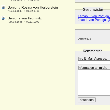
* 14.03.1652; + 12.08.1730
Benigna Rosina von Herberstein
Geschwister
* 17.04.1647; + 01.02.1713
Fernao I. von Portugal
Benigna von Promnitz
Joao I. von Portugal (
* 24.03.1648; + 09.11.1702
Benigna von Starhemberg
* 1503 (1499 ?); + 1557
Docnr:
6112
Benigna von Tannberg
* 1450; + 1503
Benigna von Trotta-Treyden (Benigna
Kommentar
Trotta von Treyden)
Ihre E-Mail-Adresse:
* 15.10.1703; + 05.11.1782
Benita von Tiele-Winckler
Information an mich:
* 18.11.1927;
Benno von Northeim (Bernhard von
Northeim)
* um 985; + 1047/1049
Berend Christian von Owstin
* 1663; + 1717
absenden
Berend von Plessen (Berend von Pless)
* ?; + 04.02.1555