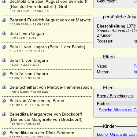
Bechtold Christian August von Bernstorff
Geburtsort:
C
(Bechtold von Benstorff), Graf
* 25.10.1803; + 25.06.1890
persönliche Ang
Behrend Friedrich August von der Marwitz
* 03.06.1740; + 19.09.1793
Eheschließung
1373:
Sancho Alfonso de Cas
Bela I. von Ungarn
2 Kinder
* um 1015; + 1063
Todesart:
na
Bela II. von Ungarn (Bela II. der Blinde)
* um 1110; + 13.02.1141
Eltern
Bela III. von Ungarn
* 1148; + 23.04.1196
Vater:
P
Mutter:
I
Bela IV. von Ungarn
* 1206; + 03.05.1270
Bela Scheiffart von Merode-Hemmersbach
Ehen
* keine Daten; + keine Daten
Ehen / Beziehungen:
Bela von Wenckheim, Baron
Partner
* 16.02.1811; + 07.07.1879
Sancho Alfonso de Ca
Benedikta Margarethe von Brockdorff
(Benedicte Marghrete von Brockdorff)
* 1678; + 07.06.1739
Kinder
Benedikta von der Pfalz-Simmern
Leonor Urraca de Casti