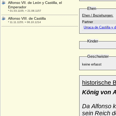
Alfonso VII. de León y Castilla, el
Emperador
Ehen
* 01.03.1105; + 21.08.1157
Ehen / Beziehungen:
Alfonso VIII. de Castilla
Partner
* 11.11.1155; + 06.10.1214
Urraca de Castilla y 
Alfonso IX. de Leon
* 15.08.1171; + 23.12.1230
Kinder
Alfonso X. de Castilla y de Leon (Alfons X.
der Weise)
* 23.11.1221; + 04.04.1284
Geschwister
Alfonso von Bourbon-Sizilien (Alfonso de
Borbón-Dos Sicilias)
keine erfasst
* 30.11.1901; + 03.02.1964
Alfonso von Bourbon-Sizlien (Alfonso di
Borbone-Due Sicilie)
historische 
* 28.03.1841; + 26.05.1934
Alfonso XI. de Castilla y de Leon (genannt
König von 
der Rächer)
* 11.08.1311; + 26.03.1350
Alfonso XII. von Spanien
Da Alfonso k
* 28.11.1857; + 25.11.1885
sein Reich d
Alfonso XIII. von Spanien