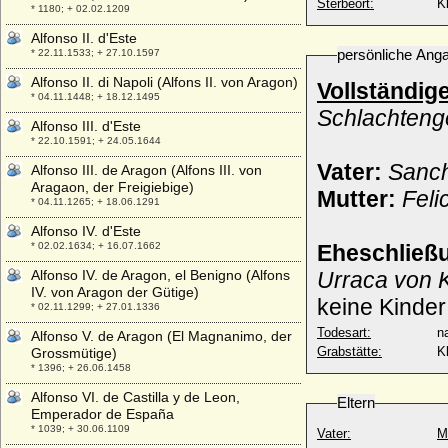
Sterbeort:
K
* 1180; + 02.02.1209
Alfonso II. d'Este
persönliche Ang
* 22.11.1533; + 27.10.1597
Alfonso II. di Napoli (Alfons II. von Aragon)
Vollständig
* 04.11.1448; + 18.12.1495
Schlachteng
Alfonso III. d'Este
* 22.10.1591; + 24.05.1644
Vater:
Sanch
Alfonso III. de Aragon (Alfons III. von
Aragaon, der Freigiebige)
Mutter:
Feli
* 04.11.1265; + 18.06.1291
Alfonso IV. d'Este
* 02.02.1634; + 16.07.1662
Eheschließ
Alfonso IV. de Aragon, el Benigno (Alfons
Urraca von K
IV. von Aragon der Gütige)
keine Kinder
* 02.11.1299; + 27.01.1336
Todesart:
na
Alfonso V. de Aragon (El Magnanimo, der
Grabstätte:
K
Grossmütige)
* 1396; + 26.06.1458
Alfonso VI. de Castilla y de Leon,
Eltern
Emperador de España
* 1039; + 30.06.1109
Vater:
M