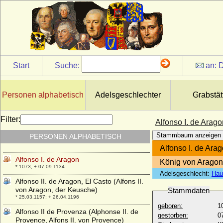
Alfonso de Borja (Papst Kalixt III.; Papa
Callisto III)
* 31.12.1378; + 06.06.1458
Alfonso de Espana
* 10.05.1907; + 06.09.1938
Alfonso de Molina (Alfonso de Leon)
Start
Suche:
an:
D
* 1202; + 06.01.1272
Alfonso d'Este
* 10.03.1527; + 01.11.1587
Personen alphabetisch
Adelsgeschlechter
Grabstät
Alfonso Enriquez von Kastilien (Alonso
Enriquez)
Filter:
Alfonso I. de Arago
* 1354; + 1429
Stammbaum anzeigen
PERSONEN ALPHABETISCH
Alfonso I. d'Este
* 21.07.1476; + 31.10.1534
Alfonso I. de Ara
Alfonso I. de Aragon
König von Aragon
* 1073; + 07.09.1134
Adelsgeschlecht:
Hau
Alfonso II. de Aragon, El Casto (Alfons II.
von Aragon, der Keusche)
Stammdaten
* 25.03.1157; + 26.04.1196
geboren:
1
Alfonso II de Provenza (Alphonse II. de
gestorben:
0
Provence, Alfons II. von Provence)