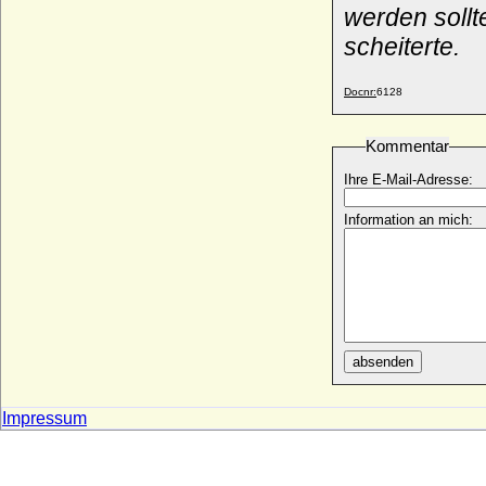
werden soll
* 17.05.1886; + 28.02.1941
scheiterte.
Alfred Cuno Paridam von dem Knesebeck-
Milendonk, Freiherr
* 29.08.1816; + 14.12.1883
Docnr:
6128
Alfred-Ernst zu Löwenstein-Wertheim-
Freudenberg, Fürst
Kommentar
* 19.09.1924;
Alfred I. zu Windisch-Graetz (Alfred
Ihre E-Mail-Adresse:
Candidus Ferdinand zu Windisch-Graetz),
Fürst
Information an mich:
* 11.05.1787; + 21.03.1862
Alfred II. zu Windisch-Graetz, Fürst
* 28.03.1819; + 28.04.1876
Alfred III. zu Windisch-Graetz, Fürst
* 31.10.1851; + 23.11.1927
Alfred Roman von und zu Liechtenstein
absenden
* 06.04.1875; + 25.10.1930
Alfred von Croy-Dülmen
Impressum
* 22.12.1789; + 14.07.1861
Alfred von Großbritannien und Irland
* 06.08.1844; + 30.07.1900