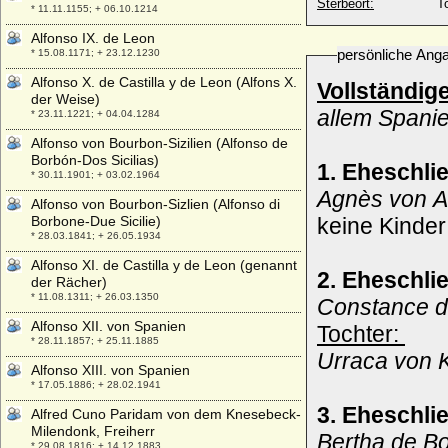
Sterbeort:
T
* 11.11.1155; + 06.10.1214
Alfonso IX. de Leon
persönliche Ang
* 15.08.1171; + 23.12.1230
Alfonso X. de Castilla y de Leon (Alfons X.
Vollständig
der Weise)
allem Spani
* 23.11.1221; + 04.04.1284
Alfonso von Bourbon-Sizilien (Alfonso de
Borbón-Dos Sicilias)
1. Eheschli
* 30.11.1901; + 03.02.1964
Agnès von A
Alfonso von Bourbon-Sizlien (Alfonso di
Borbone-Due Sicilie)
keine Kinder
* 28.03.1841; + 26.05.1934
Alfonso XI. de Castilla y de Leon (genannt
2. Eheschli
der Rächer)
* 11.08.1311; + 26.03.1350
Constance 
Alfonso XII. von Spanien
Tochter:
* 28.11.1857; + 25.11.1885
Urraca von K
Alfonso XIII. von Spanien
* 17.05.1886; + 28.02.1941
3. Eheschli
Alfred Cuno Paridam von dem Knesebeck-
Milendonk, Freiherr
Bertha de B
* 29.08.1816; + 14.12.1883