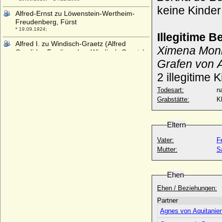
keine Kinder
Alfred-Ernst zu Löwenstein-Wertheim-
Freudenberg, Fürst
* 19.09.1924;
Illegitime 
Alfred I. zu Windisch-Graetz (Alfred
Ximena Moni
Candidus Ferdinand zu Windisch-Graetz),
Fürst
Grafen von A
* 11.05.1787; + 21.03.1862
2 illegitime 
Alfred II. zu Windisch-Graetz, Fürst
Todesart:
na
* 28.03.1819; + 28.04.1876
Grabstätte:
K
Alfred III. zu Windisch-Graetz, Fürst
* 31.10.1851; + 23.11.1927
Eltern
Alfred Roman von und zu Liechtenstein
* 06.04.1875; + 25.10.1930
Vater:
F
Alfred von Croy-Dülmen
Mutter:
S
* 22.12.1789; + 14.07.1861
Alfred von Großbritannien und Irland
Ehen
* 06.08.1844; + 30.07.1900
Ehen / Beziehungen:
Alfred von Khevenhüller-Metsch, Graf
* 25.06.1852; + 21.12.1911
Partner
Agnes von Aquitanie
Alfred von Montenuovo
* 16.09.1854; + 06.09.1927