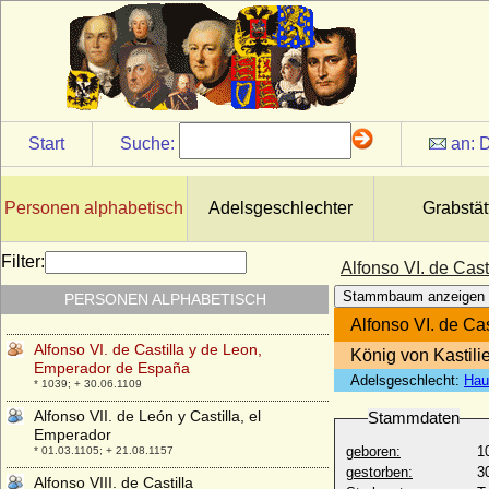
Alfonso II. di Napoli (Alfons II. von Aragon)
* 04.11.1448; + 18.12.1495
Alfonso III. d'Este
* 22.10.1591; + 24.05.1644
Alfonso III. de Aragon (Alfons III. von
Aragaon, der Freigiebige)
* 04.11.1265; + 18.06.1291
Start
Suche:
an:
D
Alfonso IV. d'Este
* 02.02.1634; + 16.07.1662
Personen alphabetisch
Adelsgeschlechter
Grabstät
Alfonso IV. de Aragon, el Benigno (Alfons
IV. von Aragon der Gütige)
* 02.11.1299; + 27.01.1336
Filter:
Alfonso VI. de Cas
Alfonso V. de Aragon (El Magnanimo, der
Stammbaum anzeigen
PERSONEN ALPHABETISCH
Grossmütige)
* 1396; + 26.06.1458
Alfonso VI. de Ca
Alfonso VI. de Castilla y de Leon,
König von Kastili
Emperador de España
Adelsgeschlecht:
Hau
* 1039; + 30.06.1109
Alfonso VII. de León y Castilla, el
Stammdaten
Emperador
geboren:
1
* 01.03.1105; + 21.08.1157
gestorben:
3
Alfonso VIII. de Castilla