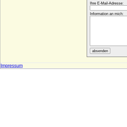
Ihre E-Mail-Adresse:
Algirdas von Litauen (Olgierd von Litauen)
* 1296; + 24.05.1377
Information an mich:
Alianore Holland (Eleanor Holland)
* um 1373; + 1405
Alice de Boys
* 1315; + 1372
Alice Eilken
* 30.05.1923; + 21.10.1996
absenden
Alice Erskine
* um 1290; + unbekannt
Impressum
Alice Fitton
* 1246; + unbekannt
Alice Hayles (Alice Hales)
* um 1300; + nach 08.05.1326
Alice Montagu-Douglas-Scott
* 25.12.1901; + 29.10.2004
Alice Tendring
* 1365; + 18.10.1467 (!)
Alice von Battenberg (Mountbatten)
* 25.02.1885; + 05.12.1969