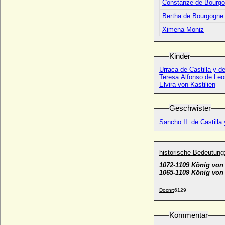
Constanze de Bourg
Alfred von Neipperg
Bertha de Bourgogne
* 26.01.1807; + 16.11.1865
Ximena Moniz
Alfred von Preußen
* 17.08.1924;
Kinder
Alfred von Sachsen-Coburg und Gotha
* 15.10.1874; + 06.02.1899
Urraca de Castilla y d
Teresa Alfonso de Leo
Alfred von und zu Liechtenstein
Elvira von Kastilien
* 11.06.1842; + 08.10.1907
Alfred von Waldersee, Graf
Geschwister
* 08.04.1832; + 05.03.1904
Sancho II. de Castilla
Alfred zu Erbach-Fürstenau (Raimund
Alfred Friedrich Franz August Maximilian
zu Erbach-Fürstenau)
* 06.10.1813; + 25.10.1874
historische Bedeutung
Alfred zu Löwenstein-Wertheim-
1072-1109 König von 
Freudenberg
1065-1109 König von
* 19.10.1855; + 20.04.1925
Docnr:
6129
Alfred zu Ysenburg und Büdingen in
Büdingen (Gustav Alfred zu Ysenburg-
Büdingen), Fürst
Kommentar
* 31.12.1841; + 03.05.1922