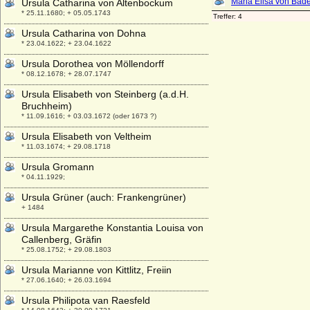
Ursula Catharina von Altenbockum
* 25.11.1680; + 05.05.1743
Ursula Catharina von Dohna
* 23.04.1622; + 23.04.1622
Ursula Dorothea von Möllendorff
* 08.12.1678; + 28.07.1747
Ursula Elisabeth von Steinberg (a.d.H.
Bruchheim)
* 11.09.1616; + 03.03.1672 (oder 1673 ?)
Ursula Elisabeth von Veltheim
* 11.03.1674; + 29.08.1718
Ursula Gromann
* 04.11.1929;
Ursula Grüner (auch: Frankengrüner)
+ 1484
Ursula Margarethe Konstantia Louisa von
Callenberg, Gräfin
* 25.08.1752; + 29.08.1803
Ursula Marianne von Kittlitz, Freiin
* 27.06.1640; + 26.03.1694
Ursula Philipota van Raesfeld