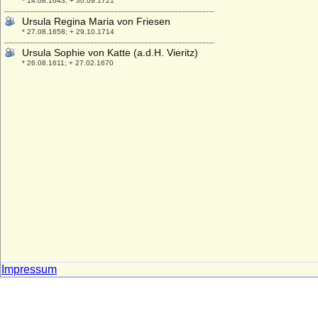
* 14.08.1643; + 30.09.1721
Ursula Regina Maria von Friesen
* 27.08.1658; + 29.10.1714
Ursula Sophie von Katte (a.d.H. Vieritz)
* 26.08.1611; + 27.02.1670
Ursula van Reede (Ursulina van Reede)
* 30.05.1719; + 31.10.1747
Ursula von Abensberg
+ 30.01.1422
Ursula von Baden
* 25.10.1409; + 24.03.1429
Ursula von Baden-Hachberg (Ursula von
Baden-Hochberg)
+ 1483
Ursula von Bassewitz
* vor 1510; + vor 1556
Ursula von Brandenburg
* 17.10.1488; + 18.09.1510
Impressum
Ursula von Brandenburg
* 25.09.1450; + 25.11.1508
Ursula von Burgsdorff