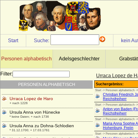
* unbekannt; + unbekannt
unbekannte Gemahlin von Wladyslaw I.
Herman
* unbekannt; + unbekannt
Uranie de la Cropte de Beauvais
* 13.01.1655; + 14.11.1717
Start
Suche:
kein Au
Urbain de Maille de Breze
* 30.03.1598; + 13.02.1650
Urraca de Castilla y de Leon
Personen alphabetisch
Adelsgeschlechter
Grabstät
* 1082; + 08.03.1126
Urraca de Castilla
Filter:
Urraca Lopez de H
* 1186; + 03.11.1220
PERSONEN ALPHABETISCH
Urraca de Portugal
* 1151; + 1188
Urraca Lopez de Haro
+ nach 1226
Ursula Anna von Hünecke
* keine Daten; + nach 1736
Ursula Anna zu Dohna-Schlodien
* 31.12.1700; + 17.03.1761