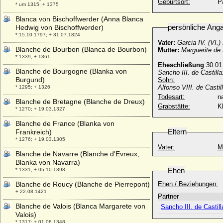
Geburtsort:
P
* um 1315; + 1375
Blanca von Bischoffwerder (Anna Blanca
persönliche Ang
Hedwig von Bischoffwerder)
* 15.10.1797; + 31.07.1824
Vater:
Garcia IV. (VI.
Blanche de Bourbon (Blanca de Bourbon)
Mutter:
Marguerite de 
* 1339; + 1361
Eheschließung
30.01
Blanche de Bourgogne (Blanka von
Sancho III. de Castilla
Burgund)
Sohn:
Alfonso VIII. de Castil
* 1295; + 1326
Todesart:
na
Blanche de Bretagne (Blanche de Dreux)
Grabstätte:
K
* 1270; + 19.03.1327
Blanche de France (Blanka von
Eltern
Frankreich)
* 1276; + 19.03.1305
Vater:
M
Blanche de Navarre (Blanche d'Evreux,
Blanka von Navarra)
Ehen
* 1331; + 05.10.1398
Blanche de Roucy (Blanche de Pierrepont)
Ehen / Beziehungen:
+ 22.08.1421
Partner
Blanche de Valois (Blanca Margarete von
Sancho III. de Castill
Valois)
* 1317; + 01.08.1348