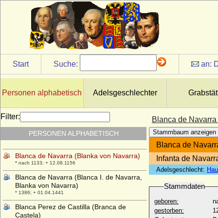
Birgitte van Deurs
* 18.12.1946;
Blanca de Anjou-Sicilia (Blance de
Napoles, Blanca de Sicilia)
* 1280; + 1310
Blanca de Castilla de Borbon
Start
Suche:
an:
D
* 07.09.1868; + 25.10.1949
Blanca de Castilla (Blanka von Kastilien)
* 04.03.1188; + 27.11.1252
Personen alphabetisch
Adelsgeschlechter
Grabstät
Blanca de Navarra (Blanche de Navarre,
Blanche de Champagne)
Filter:
Blanca de Navarra
* vor dem 19.01.1225; + 11.08.1283
Stammbaum anzeigen
PERSONEN ALPHABETISCH
Blanca de Navarra (Blanka von Navarra)
* 1177; + 12.03.1229
Blanca de Navarr
Blanca de Navarra (Blanka von Navarra)
Infanta de Navarr
* nach 1133; + 12.08.1156
Adelsgeschlecht:
Hau
Blanca de Navarra (Blanca I. de Navarra,
Blanka von Navarra)
Stammdaten
* 1386; + 01.04.1441
geboren:
n
Blanca Perez de Castilla (Branca de
gestorben:
1
Castela)