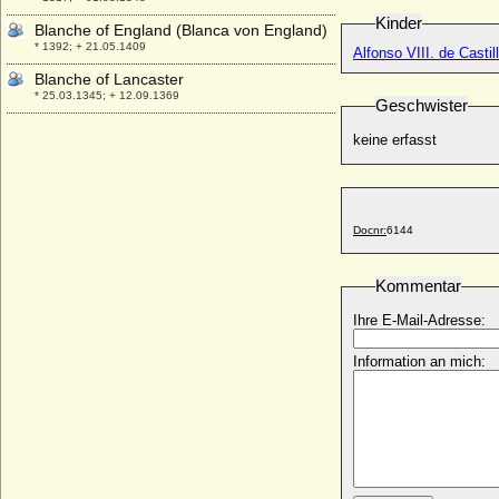
Kinder
Blanche of England (Blanca von England)
* 1392; + 21.05.1409
Alfonso VIII. de Castil
Blanche of Lancaster
* 25.03.1345; + 12.09.1369
Geschwister
Blanche von Anjou (Blanche de Sicilia)
keine erfasst
* 1250; + 1269
Blanche von Artois
* 1248; + 02.05.1302
Blanche von Frankreich (Blanche de
Docnr:
6144
France)
* 1253; + 17.06.1320
Kommentar
Blanche von Namur (Blanca von Namur)
* um 1320; + 1363
Ihre E-Mail-Adresse:
Blanka von Wildenbruch (Blanche von
Wildenbruch)
Information an mich:
* 22.08.1804; + 20.04.1887
Bodo von Schlieben
* 09.02.1638; + 19.03.1676
Bogdana Lukomska
* um 1472; + unbekannt