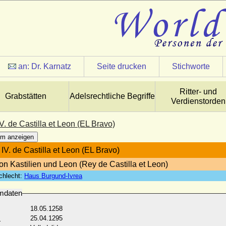
an:
Dr. Karnatz
Seite drucken
Stichworte
Ritter- und
Grabstätten
Adelsrechtliche Begriffe
Verdienstorden
. de Castilla et Leon (EL Bravo)
m anzeigen
IV. de Castilla et Leon (EL Bravo)
on Kastilien und Leon (Rey de Castilla et Leon)
chlecht:
Haus Burgund-Ivrea
mdaten
18.05.1258
:
25.04.1295