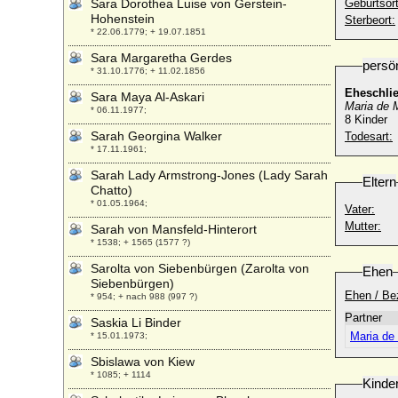
Sara Dorothea Luise von Gerstein-
Geburtsort
Hohenstein
Sterbeort:
* 22.06.1779; + 19.07.1851
Sara Margaretha Gerdes
persö
* 31.10.1776; + 11.02.1856
Eheschli
Sara Maya Al-Askari
Maria de 
* 06.11.1977;
8 Kinder
Sarah Georgina Walker
Todesart:
* 17.11.1961;
Sarah Lady Armstrong-Jones (Lady Sarah
Eltern
Chatto)
* 01.05.1964;
Vater:
Mutter:
Sarah von Mansfeld-Hinterort
* 1538; + 1565 (1577 ?)
Sarolta von Siebenbürgen (Zarolta von
Ehen
Siebenbürgen)
Ehen / Be
* 954; + nach 988 (997 ?)
Partner
Saskia Li Binder
Maria de
* 15.01.1973;
Sbislawa von Kiew
* 1085; + 1114
Kinde