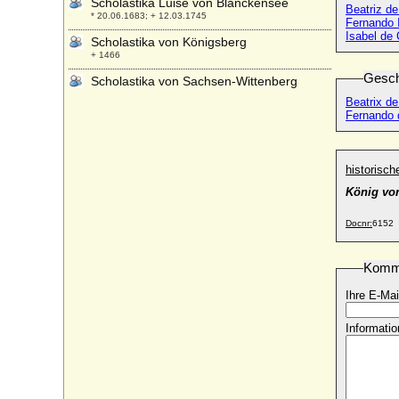
Scholastika Luise von Blanckensee
Beatriz de
* 20.06.1683; + 12.03.1745
Fernando I
Isabel de 
Scholastika von Königsberg
+ 1466
Gesch
Scholastika von Sachsen-Wittenberg
* um 1394; + 12.05.1461
Beatrix de
Fernando d
Sebastian von Lehndorff
* 1564; + 1620
Sebastian Wunibald von Waldburg-
historisc
Wurzach
* 31.01.1636; + 15.06.1700
König von
Sebastiao von Portugal (Sebastian I. von
Docnr:
6152
Portugal)
* 20.01.1554; + 04.08.1578
Komm
Selma Emilie Sophie Bertha von
Gronsfeld-Diepenbroick
Ihre E-Mai
* 21.01.1844; + 26.03.1903
Selma Thusnelda von Dörnberg, Freiin
Informatio
* 06.07.1797; + 28.01.1869
Semiramide Appiano (Semiramide d'
Appiano)
* 1464; + 09.03.1523