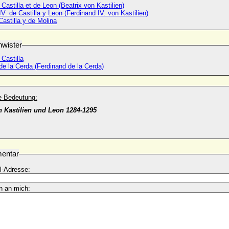
 Castilla et de Leon (Beatrix von Kastilien)
V. de Castilla y Leon (Ferdinand IV. von Kastilien)
Castilla y de Molina
wister
 Castilla
e la Cerda (Ferdinand de la Cerda)
he Bedeutung:
 Kastilien und Leon 1284-1295
entar
l-Adresse:
n an mich: