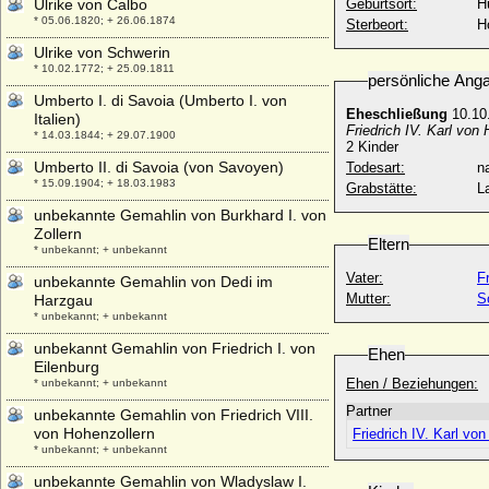
Ulrike von Calbo
Geburtsort:
H
* 05.06.1820; + 26.06.1874
Sterbeort:
H
Ulrike von Schwerin
* 10.02.1772; + 25.09.1811
persönliche Ang
Umberto I. di Savoia (Umberto I. von
Eheschließung
10.10
Italien)
Friedrich IV. Karl vo
* 14.03.1844; + 29.07.1900
2 Kinder
Umberto II. di Savoia (von Savoyen)
Todesart:
na
* 15.09.1904; + 18.03.1983
Grabstätte:
L
unbekannte Gemahlin von Burkhard I. von
Zollern
Eltern
* unbekannt; + unbekannt
Vater:
F
unbekannte Gemahlin von Dedi im
Mutter:
S
Harzgau
* unbekannt; + unbekannt
unbekannt Gemahlin von Friedrich I. von
Ehen
Eilenburg
Ehen / Beziehungen:
* unbekannt; + unbekannt
Partner
unbekannte Gemahlin von Friedrich VIII.
von Hohenzollern
Friedrich IV. Karl v
* unbekannt; + unbekannt
unbekannte Gemahlin von Wladyslaw I.