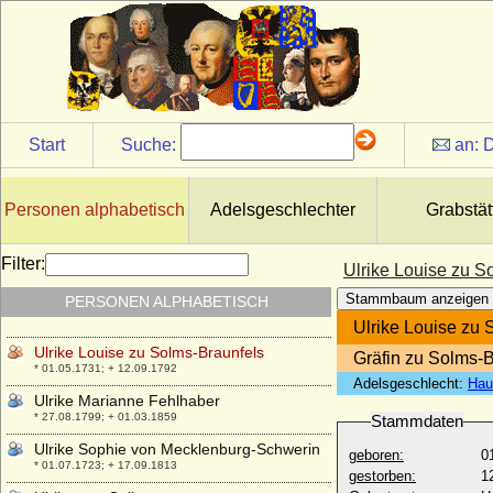
Ulrika Albertine Sophia Ottilie Adamine von
Brause
* 23.03.1765; + 28.04.1846
Ulrike Eleonore von Dänemark
* 11.09.1656; + 26.07.1693
Ulrike Eleonore von Hessen-Philippsthal-
Barchfeld
Start
Suche:
an:
D
* 27.04.1732; + 02.02.1795
Ulrike Eleonore von Krassow
* 02.05.1693; + 30.06.1754
Personen alphabetisch
Adelsgeschlechter
Grabstät
Ulrike Eleonore Reventlow (Ulrike
Eleonore von Reventlow)
Filter:
Ulrike Louise zu S
* 01.11.1690; + 12.09.1754
Stammbaum anzeigen
PERSONEN ALPHABETISCH
Ulrike Eleonore von Schweden
* 02.02.1688; + 24.11.1741
Ulrike Louise zu 
Ulrike Louise zu Solms-Braunfels
Gräfin zu Solms-B
* 01.05.1731; + 12.09.1792
Adelsgeschlecht:
Hau
Ulrike Marianne Fehlhaber
* 27.08.1799; + 01.03.1859
Stammdaten
Ulrike Sophie von Mecklenburg-Schwerin
geboren:
0
* 01.07.1723; + 17.09.1813
gestorben:
1