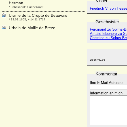
Kinder
Herman
* unbekannt; + unbekannt
Friedrich V. von Hes
Uranie de la Cropte de Beauvais
* 13.01.1655; + 14.11.1717
Geschwister
Urbain de Maille de Breze
Ferdinand zu Solms-Br
* 30.03.1598; + 13.02.1650
Amalie Eleonore zu S
Christine zu Solms-Bra
Urraca de Castilla y de Leon
* 1082; + 08.03.1126
Urraca de Castilla
* 1186; + 03.11.1220
Docnr:
6186
Urraca de Portugal
* 1151; + 1188
Kommentar
Urraca Lopez de Haro
+ nach 1226
Ihre E-Mail-Adresse:
Ursula Anna von Hünecke
Information an mich:
* keine Daten; + nach 1736
Ursula Anna zu Dohna-Schlodien
* 31.12.1700; + 17.03.1761
Ursula Catharina von Altenbockum
* 25.11.1680; + 05.05.1743