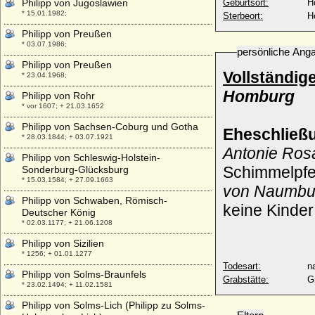
Philipp von Jugoslawien
Geburtsort:
H
* 15.01.1982;
Sterbeort:
H
Philipp von Preußen
* 03.07.1986;
persönliche Ang
Philipp von Preußen
Vollständig
* 23.04.1968;
Homburg
Philipp von Rohr
* vor 1607; + 21.03.1652
Philipp von Sachsen-Coburg und Gotha
Eheschließ
* 28.03.1844; + 03.07.1921
Antonie Rosa
Philipp von Schleswig-Holstein-
Schimmelpfe
Sonderburg-Glücksburg
* 15.03.1584; + 27.09.1663
von Naumbu
Philipp von Schwaben, Römisch-
keine Kinder
Deutscher König
* 02.03.1177; + 21.06.1208
Philipp von Sizilien
* 1256; + 01.01.1277
Todesart:
na
Philipp von Solms-Braunfels
Grabstätte:
G
* 23.02.1494; + 11.02.1581
Philipp von Solms-Lich (Philipp zu Solms-