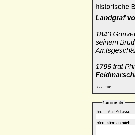
* 31.03.1360; + 19.07.1415
historische 
Philippa Plantagenet
Landgraf v
* 16.08.1355; + 05.01.1382
Philippa von Auvergne
* unbekannt; + unbekannt
1840 Gouver
Philippa von Bar
seinem Brud
+ 1283
Amtsgeschäf
Philippa von Egmond-Geldern (Philippine
von Egmond-Geldern)
* 1465; + 25.02.1547
1796 trat Phi
Philippa von England
Feldmarscha
* 04.06.1394; + 07.01.1430
Philippa von Hainault
Docnr:
6191
* 24.06.1311; + 15.08.1369
Philippa von Luxemburg
* 1252; + 06.04.1311
Kommentar
Philippa von Toulouse
Ihre E-Mail-Adresse:
* um 1073; + 28.11.1117
Philippe Alexandre Emmanuel de Croy-
Information an mich:
Solre, Fürst
* 28.12.1676 (Taufe); + 31.10.1723