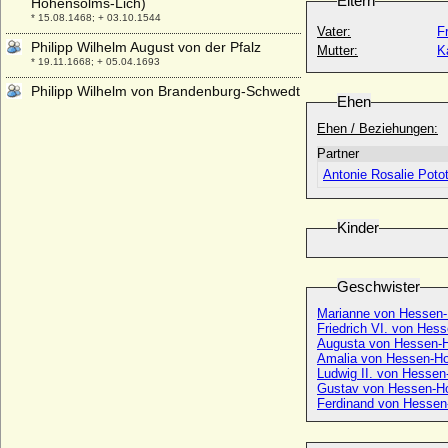
Eltern
Hohensolms-Lich)
* 15.08.1468; + 03.10.1544
Vater:
F
Philipp Wilhelm August von der Pfalz
Mutter:
K
* 19.11.1668; + 05.04.1693
Philipp Wilhelm von Brandenburg-Schwedt
Ehen
* 19.05.1669; + 19.12.1711
Ehen / Beziehungen:
Philipp Wilhelm von Cornberg
* 24.06.1553; + 30.08.1616
Partner
Antonie Rosalie Poto
Philipp Wilhelm von der Pfalz-Neuburg
* 24.11.1615; + 12.09.1690
Philipp Wilhelm von Grumbkow
Kinder
+ 21.09.1778
Philipp Wilhelm von Nassau-Oranien
* 19.12.1554; + 20.02.1618
Geschwister
Philipp Wolfgang von Hanau-Lichtenberg
Marianne von Hessen
* 31.07.1595; + 14.02.1641
Friedrich VI. von He
Augusta von Hessen-
Philippa de Dreux
Amalia von Hessen-H
* 1192; + 17.03.1242
Ludwig II. von Hesse
Gustav von Hessen-H
Philippa de Mohun
Ferdinand von Hesse
+ 17.07.1431
Philippa of Lancaster (Filipa de Lancastre)