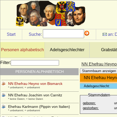
NN Ehefrau Fürst Niklot
* unbekannt; + unbekannt
NN Ehefrau Gebhard im Lahngau
* unbekannt; + unbekannt
NN Ehefrau Gozelo I. von Lothringen
* unbekannt; + unbekannt
Start
Suche:
an:
D
NN Ehefrau Heinrich I. von Löwen
* unbekannt; + unbekannt
NN Ehefrau Hermann I. von Teck
Personen alphabetisch
Adelsgeschlechter
Grabstät
* unbekannt; + unbekannt
NN Ehefrau Hermann II. von Teck
Filter:
NN Ehefrau Heyno
* unbekannt; + unbekannt
Stammbaum anzeigen
PERSONEN ALPHABETISCH
NN Ehefrau Hermann III. von Orlamünde
* unbekannt; + unbekannt
NN Ehefrau Heyn
NN Ehefrau Heyno von Bismarck
Adelsgeschlecht:
* unbekannt; + unbekannt
Stammdaten
NN Ehefrau Joachim von Carnitz
* keine Daten; + keine Daten
geboren:
u
Ehefrau Karlmann (Pippin von Italien)
gestorben:
u
* unbekannt; + unbekannt