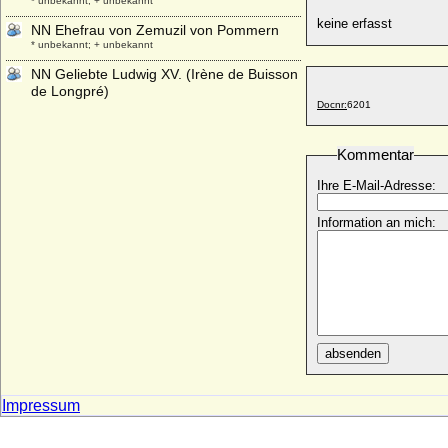
* unbekannt; + unbekannt
keine erfasst
NN Ehefrau von Zemuzil von Pommern
* unbekannt; + unbekannt
NN Geliebte Ludwig XV. (Irène de Buisson
de Longpré)
Docnr:
6201
+ 1767
NN Geliebte von Charles IV. du Maine
* unbekannt; + unbekannt
Kommentar
NN Gemahlin des Heinrich I. von Solms
Ihre E-Mail-Adresse:
* unbekannt; + unbekannt
NN Gemahlin des Henricus de Solmesso
Information an mich:
* unbekannt; + unbekannt
NN Gemahlin des Hermann I. zur Lippe
+ nach 1140
NN Gemahlin des Marquard von Solms
* unbekannt; + unbekannt
absenden
NN Gemahlin von Aldobrandino I. von Este
* unbekannt; + unbekannt
NN Gemahlin von Burchard III. von
Impressum
Schwaben
* unbekannt; + unbekannt