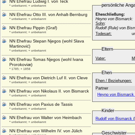
NN Ehefrau Ludwig I. von Teck
persönliche Ang
* unbekannt; + unbekannt
NN Ehefrau Otto III. von Anhalt-Bernburg
Eheschließung:
Heyno von Bismarck:
* unbekannt; + unbekannt
Sohn
:
NN Ehefrau Pippin (Graf)
Rudolf (Rule) von Bis
* unbekannt; + unbekannt
Todesart:
u
NN Ehefrau Stepan Njegos (wohl Slava
Martinović)
Eltern
* unbekannt; + unbekannt
Vater:
M
NN Ehefrau Tomas Njegos (wohl Ivana
Prorokoviæ)
* 1785; + 1858
Ehen
NN Ehefrau von Dietrich Luf II. von Cleve
Ehen / Beziehungen:
* unbekannt; + unbekannt
Partner
NN Ehefrau von Nikolaus II. von Bismarck
Heyno von Bismarck (
* unbekannt; + unbekannt
NN Ehefrau von Paxius de Tassis
* unbekannt; + unbekannt
Kinder
NN Ehefrau von Walter von Heimbach
Rudolf von Bismarck (
* unbekannt; + unbekannt
NN Ehefrau von Wilhelm IV. von Jülich
Geschwister