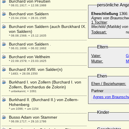
Burchard von Preußen
persönliche Ang
* 08.01.1917; + 12.08.1988
Burchard von Saldern
Eheschließung
1366:
Agnes von Braunschwe
* 23.04.1534; + 28.01.1595
1 Tochter
:
Burchard von Saldern (auch Burckhard IX.
Mechtild (Matilde) vo
von Saldern)
Todesart:
na
* 08.08.1568; + 15.12.1635
Burchard von Saldern .
Eltern
* 06.01.1608; + 06.02.1662
Vater:
G
Burchard von Veltheim
Mutter:
M
* 22.09.1579; + 23.03.1625
Burchard XVIII. von Salder(n)
* 1483; + 28.09.1550
Ehen
Burkhard I. von Zollern (Burchard I. von
Ehen / Beziehungen:
Zollern, Burchardus de Zolorin)
Partner
* unbekannt; + 1061
Agnes von Braunschw
Burkhard II. (Burchard II.) von Zollern-
Hohenberg
* um 1096; + um 1154
Kinder
Busso Adam von Stammer
* 06.09.1717; + 29.10.1786