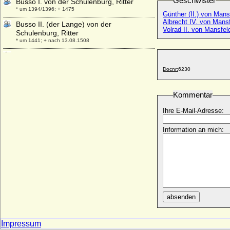
Geschwister
Busso I. von der Schulenburg, Ritter
* um 1394/1396; + 1475
Günther (II.) von Mans
Albrecht IV. von Mans
Busso II. (der Lange) von der
Volrad II. von Mansfel
Schulenburg, Ritter
* um 1441; + nach 13.08.1508
Busso VI. von der Schulenburg
* um 1524; + 1604/1605
Docnr:
6230
Busso von Bismarck (Busso Klaus Jobst
Valentin Ludolf von Bismarck)
Kommentar
* 01.05.1824; + 10.10.1887
Busso von Bismarck (Busso Otto Eduard
Ihre E-Mail-Adresse:
Friedrich von Bismarck)
* 10.07.1876; + 29.11.1943
Information an mich:
Busso von der Asseburg (Busso V. von der
Asseburg)
* 05.03.1586; + 20.11.1646
Buvinus (Bouvin) von Metz
+ 862
absenden
Impressum