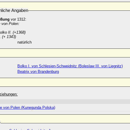
nliche Angaben
eßung
vor 1312:
 von Polen:
olko II. (+1368)
I. (+ 1343)
natürlich
Bolko I. von Schlesien-Schweidnitz (Boleslaw III. von Liegnitz)
Beatrix von Brandenburg
ziehungen:
e von Polen (Kunegunda Polska)
r