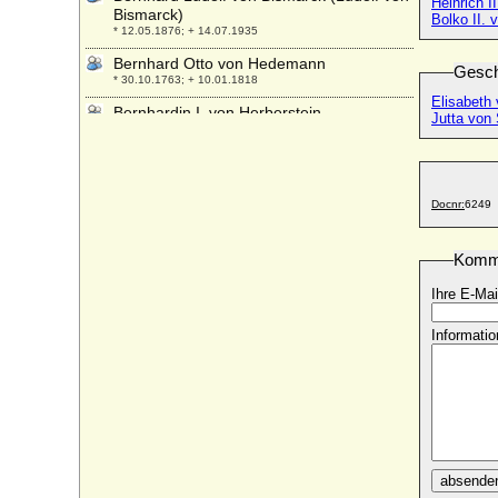
Heinrich I
Bismarck)
Bolko II. 
* 12.05.1876; + 14.07.1935
Bernhard Otto von Hedemann
Gesch
* 30.10.1763; + 10.01.1818
Elisabeth
Bernhardin I. von Herberstein,
Jutta von 
Reichsfreiherr
* um 1490; + 10.03.1554
Bernhardin II. von Herberstein (Bernhard
II. von Herberstein), Freiherr
Docnr:
6249
* 1566; + 30.07.1624
Bernhardina von Waldstein
Komm
* ?; + 25.12.1575
Ihre E-Mai
Bernhard V. von Anhalt-Bernburg
+ 24.06.1429
Informatio
Bernhard V. von der Schulenburg, Knappe
* vor 1366; + nach 1417
Bernhard V. zur Lippe
* um 1290; + vor 1365
Bernhard VI. von Anhalt-Bernburg
+ 02.02.1468
absende
Bernhard VI. zur Lippe