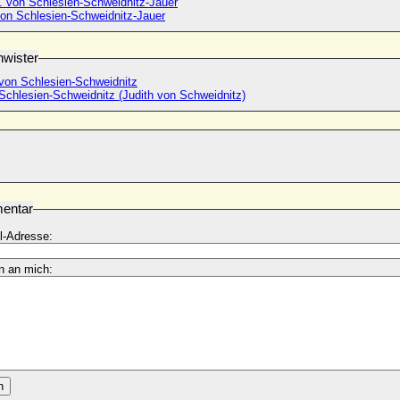
I. von Schlesien-Schweidnitz-Jauer
von Schlesien-Schweidnitz-Jauer
wister
 von Schlesien-Schweidnitz
Schlesien-Schweidnitz (Judith von Schweidnitz)
entar
l-Adresse:
n an mich:
n