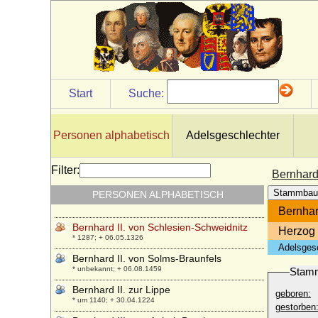
* 1428; + 15.07.1458
Bernhard II. von Bentheim (Bernhard II.
von Bentheim-Bentheim)
+ 1473
Bernhard II. von Moltzan (Bernd II. von
Moltzan, genannt der Böse, der böse
Bernd von Wolde)
Start
Suche:
* um 1452; + vor 24.08.1525
Bernhard II. von Sachsen (Bernhard II.
Billung)
Personen alphabetisch
Adelsgeschlechter
* nach 990; + 29.06.1059
Bernhard II. von Sachsen-Lauenburg
Filter:
Bernhard
* um 1380 (1385); + 16.07.1463
Stammbau
PERSONEN ALPHABETISCH
Bernhard II. von Sachsen-Meiningen
* 17.12.1800; + 03.12.1882
Bernhar
Bernhard II. von Schlesien-Schweidnitz
Herzog 
* 1287; + 06.05.1326
Adelsges
Bernhard II. von Solms-Braunfels
* unbekannt; + 06.08.1459
Stam
Bernhard II. zur Lippe
geboren:
* um 1140; + 30.04.1224
gestorben