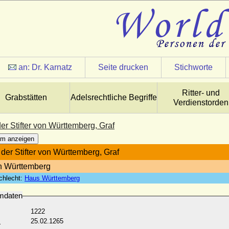
an:
Dr. Karnatz
Seite drucken
Stichworte
Ritter- und
Grabstätten
Adelsrechtliche Begriffe
Verdienstorden
 der Stifter von Württemberg, Graf
m anzeigen
. der Stifter von Württemberg, Graf
n Württemberg
chlecht:
Haus Württemberg
mdaten
1222
:
25.02.1265