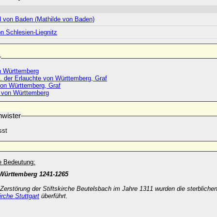
d von Baden (Mathilde von Baden)
n Schlesien-Liegnitz
r
 Württemberg
. der Erlauchte von Württemberg, Graf
 von Württemberg, Graf
 von Württemberg
wister
sst
he Bedeutung:
 Württemberg 1241-1265
erstörung der Stiftskirche Beutelsbach im Jahre 1311 wurden die sterbliche
irche Stuttgart
überführt.