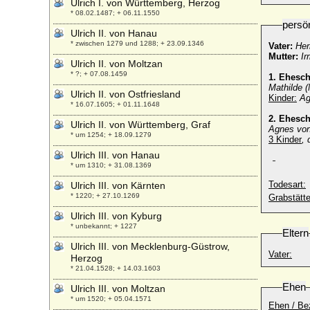
Ulrich I. von Württemberg, Herzog
* 08.02.1487; + 06.11.1550
persö
Ulrich II. von Hanau
* zwischen 1279 und 1288; + 23.09.1346
Vater:
Her
Mutter:
Ir
Ulrich II. von Moltzan
* ?; + 07.08.1459
1. Ehesch
Mathilde 
Ulrich II. von Ostfriesland
Kinder:
Ag
* 16.07.1605; + 01.11.1648
2. Ehesch
Ulrich II. von Württemberg, Graf
Agnes von
* um 1254; + 18.09.1279
3 Kinder
, 
Ulrich III. von Hanau
* um 1310; + 31.08.1369
Todesart:
Ulrich III. von Kärnten
* 1220; + 27.10.1269
Grabstätte
Ulrich III. von Kyburg
* unbekannt; + 1227
Eltern
Ulrich III. von Mecklenburg-Güstrow,
Vater:
Herzog
* 21.04.1528; + 14.03.1603
Ehen
Ulrich III. von Moltzan
* um 1520; + 05.04.1571
Ehen / Be