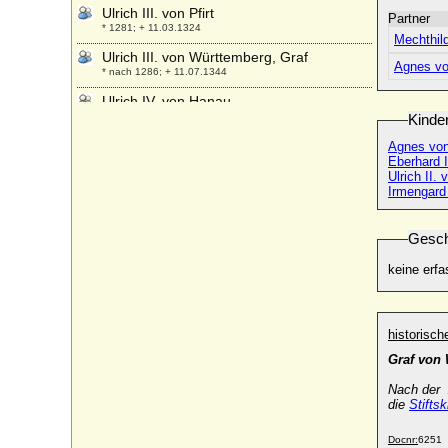
Ulrich III. von Pfirt
Partner
* 1281; + 11.03.1324
Mechthil
Ulrich III. von Württemberg, Graf
Agnes vo
* nach 1286; + 11.07.1344
Ulrich IV. von Hanau
* zwischen 1330 und 1340; + 16.09.1380
Kinde
Ulrich IV. von Württemberg, Graf
Agnes von
* nach 1315; + 1366
Eberhard I
Ulrich II.
Ulrich Kinsky von Wchinitz und Tettau,
Irmengard
Fürst
* 15.08.1893; + 19.12.1938
Gesch
Ulrich Otto II. von Dewitz, Generalleutnant
* 14.06.1671; + 05.06.1723
keine erfa
Ulrich Prinz zu Wied
* 12.06.1931;
historisc
Ulrich V. von Hanau
* um 1370; + 1419
Graf von
Ulrich V. von Württemberg (der
Nach der Z
Vielgeliebte), Graf
die
Stiftsk
* 1413; + 01.09.1480
Docnr:
6251
Ulrich VI. von Rappoltstein (Urich IX. von