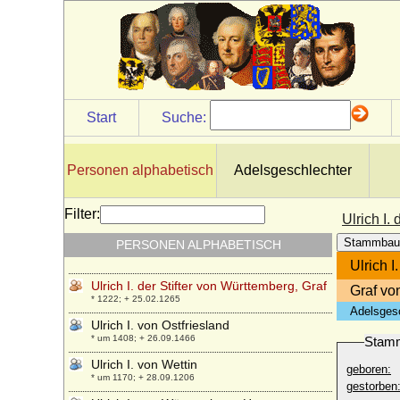
Ulrich Hans von Blücher auf Rosenow
* 1691; + 19.04.1758
Ulrich I. von Hanau
* um 1250/1255; + 17.09.1305
Ulrich I. von Leuchtenberg
* unbekannt; + 27.11.1334
Start
Suche:
Ulrich I. von Mecklenburg-Stargard
* 1365; + 08.04.1417
Ulrich I. von Moltzan
Personen alphabetisch
Adelsgeschlechter
* ?; + nach 25.06.1391
Ulrich I. von Schaunberg
Filter:
Ulrich I.
* um 1330; + 06.03.1373
Stammbau
PERSONEN ALPHABETISCH
Ulrich I. von Teck
* 1375; + 07.08.1432
Ulrich I
Ulrich I. der Stifter von Württemberg, Graf
Graf vo
* 1222; + 25.02.1265
Adelsges
Ulrich I. von Ostfriesland
* um 1408; + 26.09.1466
Stam
Ulrich I. von Wettin
geboren:
* um 1170; + 28.09.1206
gestorben