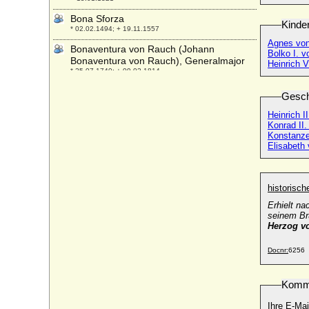
Bona Sforza
Kinde
* 02.02.1494; + 19.11.1557
Agnes von
Bonaventura von Rauch (Johann
Bolko I. v
Bonaventura von Rauch), Generalmajor
Heinrich V
* 25.07.1740; + 09.02.1814
Bona von Savoyen (Bona di Savoia)
Gesch
* 10.08.1449; + 17.11.1503
Heinrich I
Bonifatius von Canossa (Bonifacio III di
Konrad II.
Canossa)
Konstanze
* um 985; + 06.05.1052
Elisabeth 
Bonne d'Armagnac (Bona von Armagnac)
* 19.02.1399; + 1415
historisc
Bonne d'Artois (Bona von Artois)
* 1396; + 17.09.1425
Erhielt na
seinem Bru
Bonne de Berry
Herzog vo
* 1362; + 30.12.1435
Docnr:
6256
Bonne de Bourbon
* 1340; + 19.01.1402
Komm
Bonne de Luxembourg (Jutta von
Böhmen-Luxemburg)
Ihre E-Mai
* 20.05.1315; + 11.09.1349