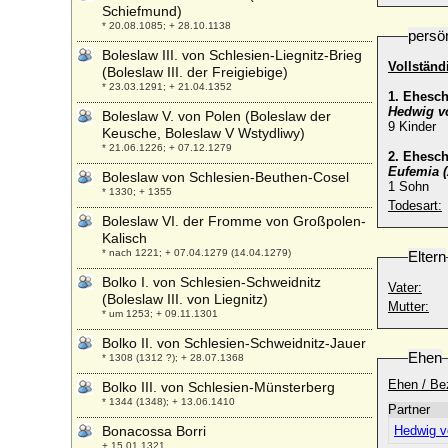
Schiefmund)
* 20.08.1085; + 28.10.1138
persö
Boleslaw III. von Schlesien-Liegnitz-Brieg
Vollständ
(Boleslaw III. der Freigiebige)
* 23.03.1291; + 21.04.1352
1. Ehesc
Hedwig v
Boleslaw V. von Polen (Boleslaw der
9 Kinder
Keusche, Boleslaw V Wstydliwy)
* 21.06.1226; + 07.12.1279
2. Ehesc
Eufemia 
Boleslaw von Schlesien-Beuthen-Cosel
1 Sohn
* 1330; + 1355
Todesart:
Boleslaw VI. der Fromme von Großpolen-
Kalisch
* nach 1221; + 07.04.1279 (14.04.1279)
Eltern
Bolko I. von Schlesien-Schweidnitz
Vater:
(Boleslaw III. von Liegnitz)
Mutter:
* um 1253; + 09.11.1301
Bolko II. von Schlesien-Schweidnitz-Jauer
Ehen
* 1308 (1312 ?); + 28.07.1368
Ehen / Be
Bolko III. von Schlesien-Münsterberg
* 1344 (1348); + 13.06.1410
Partner
Bonacossa Borri
Hedwig v
+ 15.01.1321