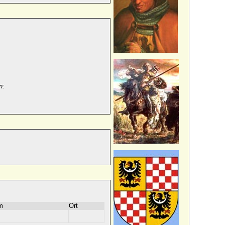
n:
m
Ort