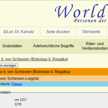
an:
Dr. Karnatz
Seite drucken
Stichworte
Ritter- und
Grabstätten
Adelsrechtliche Begriffe
Verdienstorden
II. von Schlesien (Boleslaw II. Rogatka)
m anzeigen
w II. von Schlesien (Boleslaw II. Rogatka)
von Schlesien-Liegnitz
chlecht:
Piasten
mdaten
um 1217
:
1278