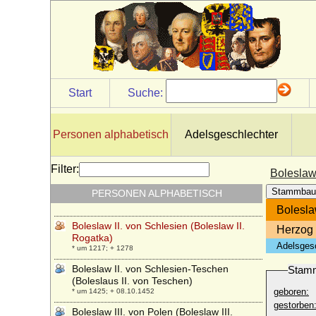
Bohemund II. de Hauteville
* 1108; + 1130
Bohuslaw Chotek von Chotkova und
Wognin, Graf
* 04.07.1829; + 11.10.1896
Boleslaw I. der Lange von Niederschlesien
Start
Suche:
* 1127; + 08.12.1201
Boleslaw I. der Tapfere von Polen
(Boleslaw I. Chrobry)
Personen alphabetisch
Adelsgeschlechter
* 967; + 17.06.1025
Boleslaw I. von Schlesien-Teschen
Filter:
Boleslaw 
* nach 1363; + 06.05.1431
Stammbau
PERSONEN ALPHABETISCH
Boleslaw II. der Kühne von Polen
* 1042; + 1081
Bolesla
Boleslaw II. von Schlesien (Boleslaw II.
Herzog 
Rogatka)
Adelsges
* um 1217; + 1278
Boleslaw II. von Schlesien-Teschen
Stam
(Boleslaus II. von Teschen)
geboren:
* um 1425; + 08.10.1452
gestorben
Boleslaw III. von Polen (Boleslaw III.