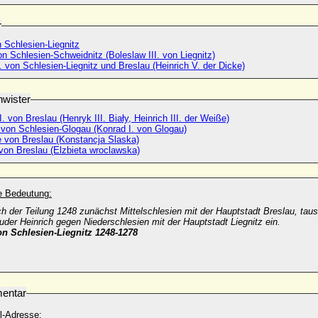
r
 Schlesien-Liegnitz
on Schlesien-Schweidnitz (Boleslaw III. von Liegnitz)
. von Schlesien-Liegnitz und Breslau (Heinrich V. der Dicke)
wister
II. von Breslau (Henryk III. Biały, Heinrich III. der Weiße)
 von Schlesien-Glogau (Konrad I. von Glogau)
 von Breslau (Konstancja Slaska)
von Breslau (Elzbieta wroclawska)
he Bedeutung:
ch der Teilung 1248 zunächst Mittelschlesien mit der Hauptstadt Breslau, taus
der Heinrich gegen Niederschlesien mit der Hauptstadt Liegnitz ein.
n Schlesien-Liegnitz 1248-1278
entar
l-Adresse: