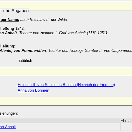
nliche Angaben
iger Name:
auch Boleslaw II. der Wilde
hließung
1242:
on Anhalt
, Tochter von Heinrich I. Graf von Anhalt (1170-1251):
hließung
:
(Alente) von Pommerellen
, Tochter des Herzogs Sambor II. von Ostpommer
natürlich
Heinrich II. von Schlesien-Breslau (Heinrich der Fromme)
Anna von Böhmen
ziehungen:
Ehe a
on Anhalt