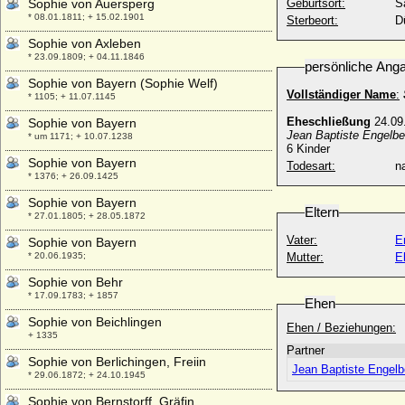
Sophie von Auersperg
Geburtsort:
S
* 08.01.1811; + 15.02.1901
Sterbeort:
D
Sophie von Axleben
* 23.09.1809; + 04.11.1846
persönliche Ang
Sophie von Bayern (Sophie Welf)
Vollständiger Name
:
* 1105; + 11.07.1145
Eheschließung
24.09.
Sophie von Bayern
Jean Baptiste Engelbe
* um 1171; + 10.07.1238
6 Kinder
Sophie von Bayern
Todesart:
na
* 1376; + 26.09.1425
Sophie von Bayern
Eltern
* 27.01.1805; + 28.05.1872
Vater:
E
Sophie von Bayern
* 20.06.1935;
Mutter:
E
Sophie von Behr
* 17.09.1783; + 1857
Ehen
Sophie von Beichlingen
Ehen / Beziehungen:
+ 1335
Partner
Sophie von Berlichingen, Freiin
Jean Baptiste Engelb
* 29.06.1872; + 24.10.1945
Sophie von Bernstorff, Gräfin