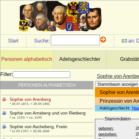
Sophie Schenk von Tautenburg
+ 23.01.1636
Sophie Sybille von Leiningen-Westerburg
* 14.07.1656; + 13.04.1724
Sophie Theodore von Brederode
* 16.03.1620; + 23.09.1678
Start
Suche:
an:
D
Sophie Urne
* 1632 (1629); + 1714
Sophie Victoire Delaborde
Personen alphabetisch
Adelsgeschlechter
Grabstät
* 1773; + 1837
Sophie von (Schlesien-)Liegnitz
Filter:
Sophie von Arenbe
* 1525; + 06.02.1546
Stammbaum anzeigen
PERSONEN ALPHABETISCH
Sophie von Alvensleben
* 10.12.1595; + 15.07.1638
Sophie von Arenb
Sophie von Arenberg
Prinzessin von A
* 26.07.1871; + 29.05.1961
Adelsgeschlecht:
Hau
Sophie von Arnsberg und von Rietberg
* ca. 1210; + ca. 1245
Stammdaten
Sophie von Ascheberg, Freiin
geboren:
2
* 11.05.1767; + 30.09.1840
gestorben:
2