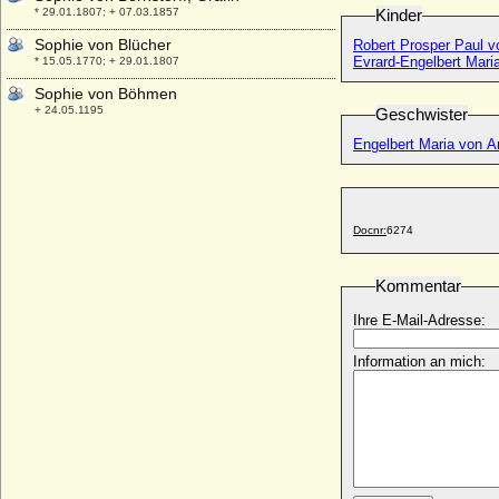
* 29.01.1807; + 07.03.1857
Kinder
Sophie von Blücher
Robert Prosper Paul v
Evrard-Engelbert Mari
* 15.05.1770; + 29.01.1807
Sophie von Böhmen
+ 24.05.1195
Geschwister
Sophie von Brandenburg
Engelbert Maria von A
+ 1356
Sophie von Brandenburg
* 14.12.1541; + 27.06.1564
Docnr:
6274
Sophie von Brandenburg-Ansbach
* 10.03.1485; + 24.05.1537
Kommentar
Sophie von Brandenburg-Ansbach
* 10.06.1614; + 03.12.1646
Ihre E-Mail-Adresse:
Sophie von Braunschweig-Lüneburg
* 18.06.1541; + 17.01.1631
Information an mich:
Sophie von Bülow
* unbekannt; + 21.03.1574
Sophie von Cramm
* nicht überliefert; + nicht überliefert
Sophie von Dänemark