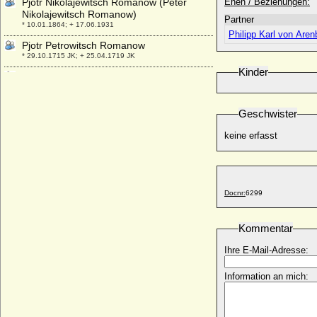
Pjotr Nikolajewitsch Romanow (Peter
Ehen / Beziehungen:
Nikolajewitsch Romanow)
Partner
* 10.01.1864; + 17.06.1931
Philipp Karl von Aren
Pjotr Petrowitsch Romanow
* 29.10.1715 JK; + 25.04.1719 JK
Kinder
Polissena Ruffo
* um 1400; + 17.07.1420
Polyxena Louise von Nassau-Weilburg,
Geschwister
Prinzessin
* 27.01.1733; + 27.09.1764
keine erfasst
Polyxena von Limburg-Styrum
* 28.10.1738; + 26.02.1798
Polyxena von Pernstein
* 1566; + 24.05.1642
Docnr:
6299
Polyxene Christina von Hessen-Rheinfels-
Rotenburg
Kommentar
* 21.09.1706; + 13.01.1735
Ihre E-Mail-Adresse:
Polyxene Maria Khuen von Lichtenberg
und Belasi
Information an mich:
+ 12.11.1712
Ponce de Traves (Poncette de Traves)
+ 1156