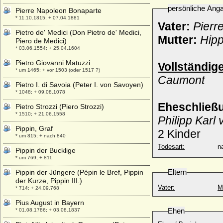
persönliche Ang
Pierre Napoleon Bonaparte
* 11.10.1815; + 07.04.1881
Vater:
Pierr
Pietro de' Medici (Don Pietro de' Medici,
Mutter:
Hipp
Piero de Medici)
* 03.06.1554; + 25.04.1604
Pietro Giovanni Matuzzi
Vollständig
* um 1465; + vor 1503 (oder 1517 ?)
Caumont
Pietro I. di Savoia (Peter I. von Savoyen)
* 1048; + 09.08.1078
Eheschließ
Pietro Strozzi (Piero Strozzi)
* 1510; + 21.06.1558
Philipp Karl
Pippin, Graf
2 Kinder
* um 815; + nach 840
Todesart:
na
Pippin der Bucklige
* um 769; + 811
Eltern
Pippin der Jüngere (Pépin le Bref, Pippin
der Kurze, Pippin III.)
Vater:
M
* 714; + 24.09.768
Pius August in Bayern
Ehen
* 01.08.1786; + 03.08.1837