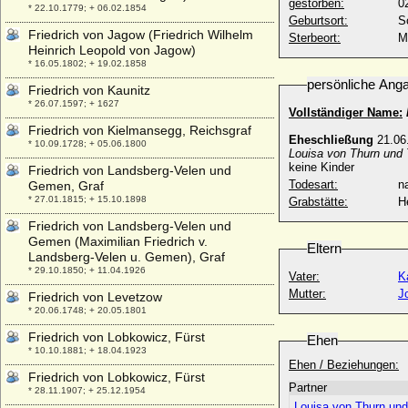
gestorben:
0
* 22.10.1779; + 06.02.1854
Geburtsort:
S
Friedrich von Jagow (Friedrich Wilhelm
Sterbeort:
M
Heinrich Leopold von Jagow)
* 16.05.1802; + 19.02.1858
persönliche Ang
Friedrich von Kaunitz
* 26.07.1597; + 1627
Vollständiger Name:
Friedrich von Kielmansegg, Reichsgraf
Eheschließung
21.06
* 10.09.1728; + 05.06.1800
Louisa von Thurn und T
keine Kinder
Friedrich von Landsberg-Velen und
Todesart:
na
Gemen, Graf
* 27.01.1815; + 15.10.1898
Grabstätte:
Friedrich von Landsberg-Velen und
Gemen (Maximilian Friedrich v.
Eltern
Landsberg-Velen u. Gemen), Graf
* 29.10.1850; + 11.04.1926
Vater:
K
Mutter:
J
Friedrich von Levetzow
* 20.06.1748; + 20.05.1801
Friedrich von Lobkowicz, Fürst
Ehen
* 10.10.1881; + 18.04.1923
Ehen / Beziehungen:
Friedrich von Lobkowicz, Fürst
Partner
* 28.11.1907; + 25.12.1954
Louisa von Thurn und