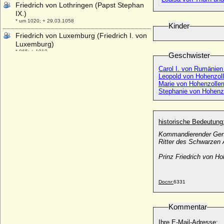
Friedrich von Lothringen (Papst Stephan
IX.)
* um 1020; + 29.03.1058
Kinder
Friedrich von Luxemburg (Friedrich I. von
Luxemburg)
* 965; + 1019
Geschwister
Friedrich von Maltzahn, Freiherr
Carol I. von Rumänien
* 03.02.1848; + 24.12.1907
Leopold von Hohenzol
Marie von Hohenzoller
Friedrich von Moltke
Stephanie von Hohenz
* 01.05.1852; + 10.12.1927
Friedrich von Nassau-Oranien
* 15.02.1774; + 06.01.1799
historische Bedeutung
Friedrich von Nassau-Oranien
Kommandierender Gene
* 28.02.1797; + 08.09.1881
Ritter des Schwarzen 
Friedrich von Nassau-Weilburg
Prinz Friedrich von H
* 26.04.1640; + 08.09.1675
Friedrich von Oertzen, Graf
Docnr:
6331
* 01.07.1712; + 1779
Friedrich von Oertzen
* 05.06.1771; + 28.02.1848
Kommentar
Friedrich von Oertzen (Friedrich Karl Hans
Ihre E-Mail-Adresse: