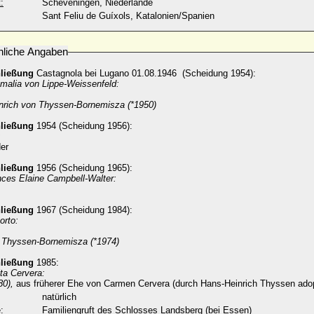
:
Scheveningen, Niederlande
Sant Feliu de Guíxols, Katalonien/Spanien
nliche Angaben
hließung
Castagnola bei Lugano 0
1.08.1946 (Scheidung 1954):
malia von Lippe-Weissenfeld:
nrich von Thyssen-Bornemisza (*1950)
hließung
1954 (Scheidung 1956):
:
er
hließung
1956 (Scheidung 1965):
nces Elaine Campbell-Walter:
hließung
1967 (Scheidung 1984):
orto:
 Thyssen-Bornemisza (*1974)
hließung
1985:
ta Cervera:
80),
aus früherer Ehe von Carmen Cervera (durch Hans-Heinrich Thyssen adop
natürlich
:
Familiengruft des Schlosses Landsberg (bei Essen)