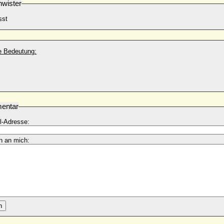
wister
sst
he Bedeutung:
entar
l-Adresse:
n an mich:
n