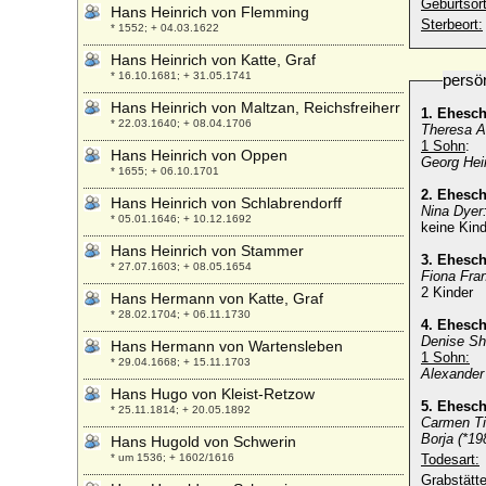
Geburtsort
Hans Heinrich von Flemming
Sterbeort:
* 1552; + 04.03.1622
Hans Heinrich von Katte, Graf
* 16.10.1681; + 31.05.1741
persö
Hans Heinrich von Maltzan, Reichsfreiherr
1. Ehesc
* 22.03.1640; + 08.04.1706
Theresa A
1 Sohn
:
Hans Heinrich von Oppen
Georg Hei
* 1655; + 06.10.1701
2. Ehesc
Hans Heinrich von Schlabrendorff
Nina Dyer
* 05.01.1646; + 10.12.1692
keine Kind
Hans Heinrich von Stammer
3. Ehesc
* 27.07.1603; + 08.05.1654
Fiona Fra
2 Kinder
Hans Hermann von Katte, Graf
* 28.02.1704; + 06.11.1730
4. Ehesc
Denise Sh
Hans Hermann von Wartensleben
1 Sohn:
* 29.04.1668; + 15.11.1703
Alexander
Hans Hugo von Kleist-Retzow
5. Ehesc
* 25.11.1814; + 20.05.1892
Carmen Ti
Borja (*19
Hans Hugold von Schwerin
* um 1536; + 1602/1616
Todesart:
Grabstätte