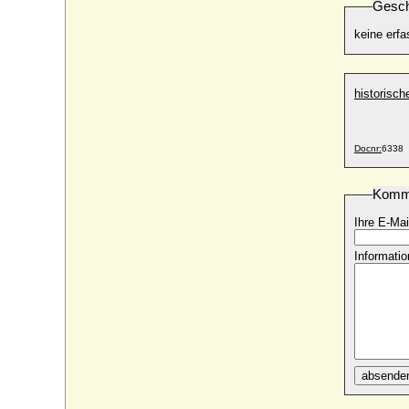
Hans Joachim von Zieten, General der
Gesch
Kavallerie
* 14.05.1699; + 26.01.1786
keine erfa
Hanns-Jürgen Traugott Dajo von Wulffen
* 09.11.1909; + 1992
historisc
Hans Jürgen Robert Friedrich von Kleist-
Retzow
* 01.11.1886; + 27.09.1969
Docnr:
6338
Hans Jürgen von Kleist-Retzow (geb. als
Johann Georg von Kleist)
* 26.01.1771; + 13.03.1844
Komm
Hans Karl Ludwig von Ziethen (Ludwig
Ihre E-Mai
von Ziethen)
* 09.06.1808; + 20.09.1866
Informatio
Hans Karl von Winterfeldt,
Generalleutnant
* 04.04.1707; + 08.09.1757
Hans Kaspar von der Leyen zu Gondorf
* 1592; + 19.01.1640
Hans Klaus Friedrich Albert Hermann
Pantaleon August von Bismarck (Klaus
absende
von Bismarck)
* 04.03.1853; + 14.01.1921