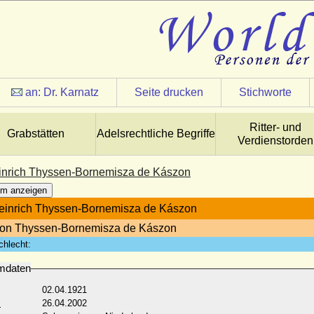
an:
Dr. Karnatz
Seite drucken
Stichworte
Ritter- und
Grabstätten
Adelsrechtliche Begriffe
Verdienstorden
nrich Thyssen-Bornemisza de Kászon
m anzeigen
einrich Thyssen-Bornemisza de Kászon
von Thyssen-Bornemisza de Kászon
chlecht:
mdaten
02.04.1921
:
26.04.2002