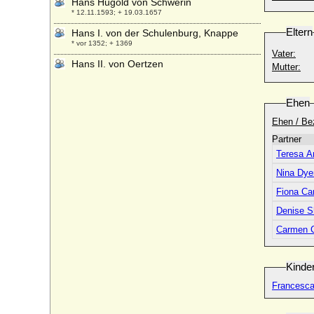
Hans Hugold von Schwerin
* 12.11.1593; + 19.03.1657
Eltern
Hans I. von der Schulenburg, Knappe
* vor 1352; + 1369
Vater:
Hans II. von Oertzen
Mutter:
* 05.01.1612; + 1655
Hans Jakob von Berlichingen
Ehen
* 1518; + 22.10.1567
Ehen / Be
Hans Jakob von Roth (a.d.H. Köckte)
* 01.06.1650; + 22.03.1717
Partner
Teresa A
Hans Jakob von Waldburg (Hans Jakob
von Waldburg-Capustigall), Truchsess
Nina Dye
* 10.08.1527; + 1585 (23.11.1586)
Fiona Ca
Hans Joachim Christoph von Königsmarck
(Hans Christoph von Königsmarck)
Denise S
* 06.01.1701; + 09.10.1779
Carmen C
Hans Joachim Ernst von Zieten (Joachim
von Zieten), Graf
* 28.10.1839; + 18.03.1919
Kinde
Hans Joachim von Wahlen-Jürgass
Francesca
* 1630; + 1704