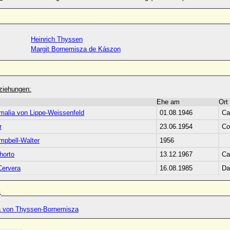
Heinrich Thyssen
Margit Bornemisza de Kászon
ziehungen:
Ehe am
Ort
malia von Lippe-Weissenfeld
01.08.1946
Ca
r
23.06.1954
Co
mpbell-Walter
1956
horto
13.12.1967
Ca
ervera
16.08.1985
Da
r
 von Thyssen-Bornemisza