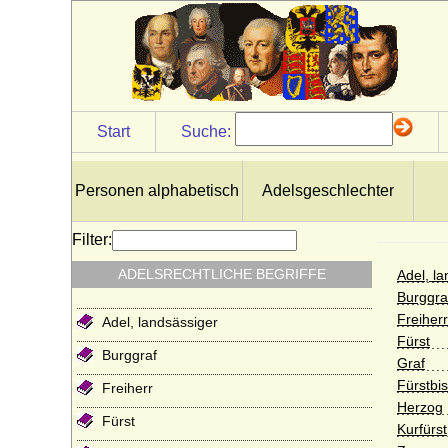
Start
Suche:
Personen alphabetisch
Adelsgeschlechter
Filter:
ADELSRECHTLICHE BEGRIFFE
Adel, l
Burggra
Freiherr
Adel, landsässiger
Fürst
Burggraf
Graf
Fürstbi
Freiherr
Herzog
Fürst
Kurfürst