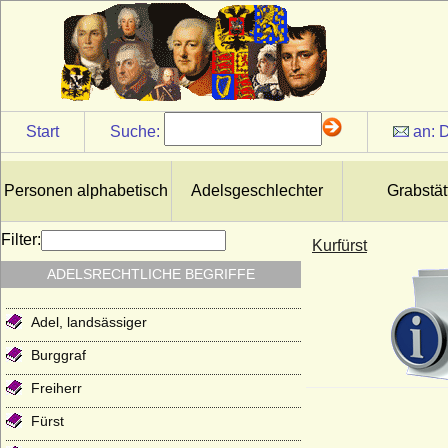
Start
Suche:
an:
D
Personen alphabetisch
Adelsgeschlechter
Grabstät
Filter:
Kurfürst
ADELSRECHTLICHE BEGRIFFE
Adel, landsässiger
Burggraf
Freiherr
Fürst