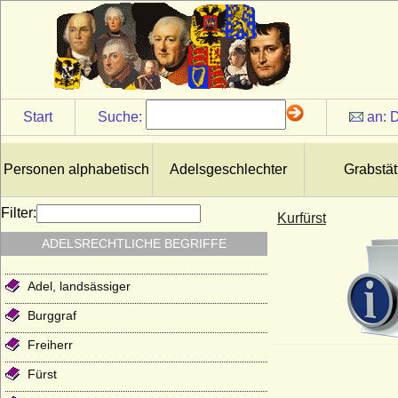
Start
Suche:
an:
D
Personen alphabetisch
Adelsgeschlechter
Grabstät
Filter:
Kurfürst
ADELSRECHTLICHE BEGRIFFE
Adel, landsässiger
Burggraf
Freiherr
Fürst