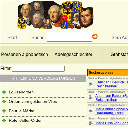
Start
Suche:
kein Au
Personen alphabetisch
Adelsgeschlechter
Grabstät
Filter:
RITTER- UND VERDIENSTORDEN
Louisenorden
Orden vom goldenen Vlies
Pour le Mérite
Roter-Adler-Orden