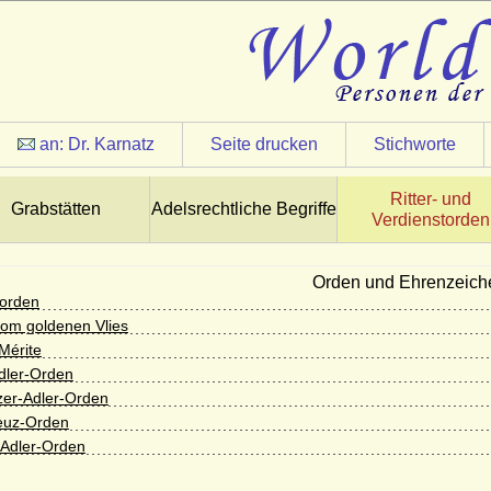
an:
Dr. Karnatz
Seite drucken
Stichworte
Ritter- und
Grabstätten
Adelsrechtliche Begriffe
Verdienstorden
Orden und Ehrenzeich
orden
om goldenen Vlies
Mérite
dler-Orden
er-Adler-Orden
euz-Orden
Adler-Orden