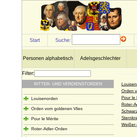
Start
Suche:
Personen alphabetisch
Adelsgeschlechter
Filter:
RITTER- UND VERDIENSTORDEN
Louisen
Orden v
Pour le 
Louisenorden
Roter-A
Orden vom goldenen Vlies
Schwarz
Sternkr
Pour le Mérite
Weißer-
Roter-Adler-Orden