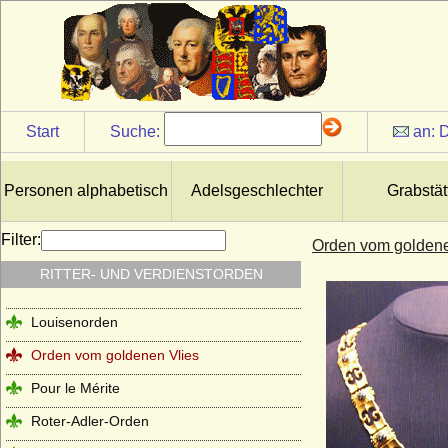
Start
Suche:
an:
D
Personen alphabetisch
Adelsgeschlechter
Grabstät
Filter:
Orden vom goldene
RITTER- UND VERDIENSTORDEN
Louisenorden
Orden vom goldenen Vlies
Pour le Mérite
Roter-Adler-Orden